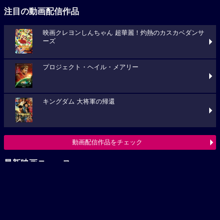
注目の動画配信作品
映画クレヨンしんちゃん 超華麗！灼熱のカスカベダンサ
ーズ
プロジェクト・ヘイル・メアリー
キングダム 大将軍の帰還
動画配信作品をチェック
最新映画ニュース
『4アウト ─もう一度、プレイボール─』物語のはじまり
を感じる場面写真が到着！スポーツイベ...
＜生成 AI＞と一緒に完成披露試写会を開催!?『5秒で完全