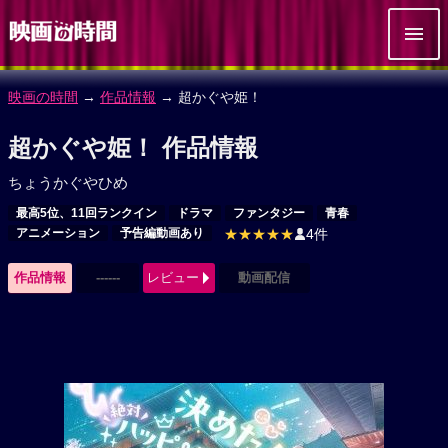
映画の時間
→
作品情報
→ 超かぐや姫！
超かぐや姫！ 作品情報
ちょうかぐやひめ
最高5位、11回ランクイン
ドラマ
ファンタジー
青春
アニメーション
予告編動画あり
★★★★★
4件
作品情報
------
レビュー
動画配信