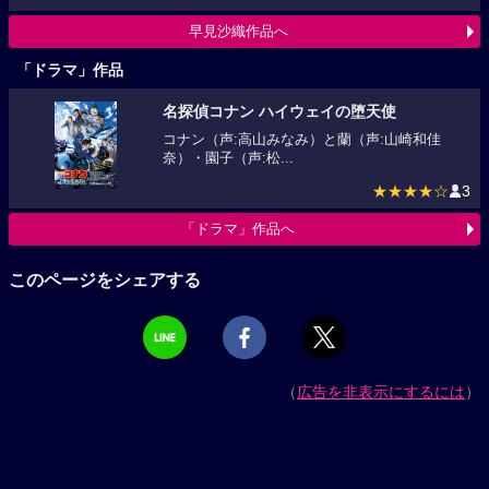
早見沙織作品へ
「ドラマ」作品
名探偵コナン ハイウェイの堕天使
コナン（声:高山みなみ）と蘭（声:山崎和佳
奈）・園子（声:松...
★★★★☆
3
「ドラマ」作品へ
このページをシェアする
（
広告を非表示にするには
）