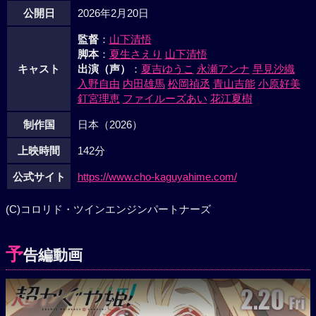
公開日
2026年2月20日
監督
：
山下清悟
脚本
：
夏生さえり
山下清悟
キャスト
出演（声）
：
夏吉ゆうこ
永瀬アンナ
早見沙織
入野自由
内田雄馬
松岡禎丞
青山吉能
小原好美
釘宮理恵
ファイルーズあい
花江夏樹
制作国
日本（2026）
上映時間
142分
公式サイト
https://www.cho-kaguyahime.com/
(C)コロリド・ツインエンジンパートナーズ
予
告編動画