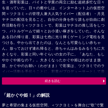
生・酒寄彩葉は、バイトと学業の両立に励む超絶多忙な日々
を送っていた。日々の癒やしは、インターネット上の仮想空
間＜ツクヨミ＞の管理人兼大人気ライバー（配信者）・月見
ヤチヨの配信を見ること。自分の分身を作り誰もが自由に創
作活動を行う＜ツクヨミ＞で、彩葉はヤチヨの推し活をしつ
つ、バトルゲームで細々とお小遣い稼ぎをしていた。そんな
ある日の帰り道、彩葉は七色に光り輝くゲーミング電柱を見
つける。中から出てきたのは、なんとも可愛らしい赤ちゃ
ん。放っておけず連れ帰ると、赤ちゃんはみるみるうちに大
きくなり、彩葉と同い年ぐらいの女の子に。「あなた、もし
やかぐや姫なの？」。大きくなったかぐや姫はわがまま放
題。かぐやのお願い（わがまま）で彩葉は、ツクヨミでのラ
イバー活動を手伝うことに。彩葉がプロデューサーとして音
楽を作り、かぐやがライバーとして歌うことで、二人は少し
続きを読む
ずつ打ち解けていく。かぐやを月へと連れ戻す不吉な影が、
すぐそこまで迫っているとも知らずに……。
「超かぐや姫！」の解説
夢と希望の集まる仮想空間、＜ツクヨミ＞を舞台に“歌"で繋