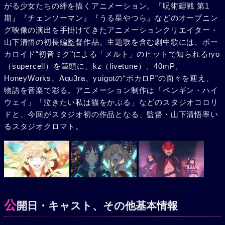
がる少女たちの絆を描くアニメーション。『呪術廻戦 第1
期』『チェンソーマン』『うる星やつら』などのオープニン
グ映像の演出を手掛けてきたアニメーションクリエイター・
山下清悟の初長編監督作品。主題歌を含む劇中歌には、ボー
カロイド“初音ミク"による「メルト」のヒットで知られるryo
（supercell）を筆頭に、kz（livetune）、40mP、
HoneyWorks、Aqu3ra、yuigotの“ボカロP"の面々を迎え、
物語を音楽で彩る。アニメーション制作は「ペンギン・ハイ
ウェイ」「泣きたい私は猫をかぶる」などのスタジオコロリ
ドと、今回がスタジオ初の作品となる、監督・山下清悟率い
るスタジオクロマト。
公
開日・キャスト、その他基本情報