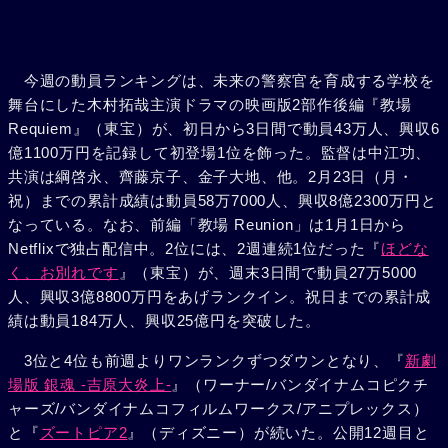
今週の動員ランキングは、未来の警察官を育成する学校を
舞台にした木村拓哉主演ドラマの映画版2部作後編『教場
Requiem』（東宝）が、初日から3日間で動員43万人、興収6
億1100万円を記録して初登場1位を飾った。監督は中江功、
共演は綱啓永、齊藤京子、金子大地、他。2月23日（月・
祝）までの累計成績は動員58万7000人、興収8億2300万円と
なっている。なお、前編「教場 Reunion」は1月1日から
Netflixで独占配信中。2位には、2週連続1位だった『
ほどな
く、お別れです
』（東宝）が、週末3日間で動員27万5000
人、興収3億8800万円をあげランクイン。祝日までの累計成
績は動員184万人、興収25億円を突破した。
3位と4位も前週よりワンランクずつダウンとなり、『
新劇
場版 銀魂 -吉原大炎上-
』（ワーナー/バンダイナムコピクチ
ャーズ/バンダイナムコフィルムワークス/アニプレックス）
と『
ズートピア2
』（ディズニー）が続いた。公開12週目と