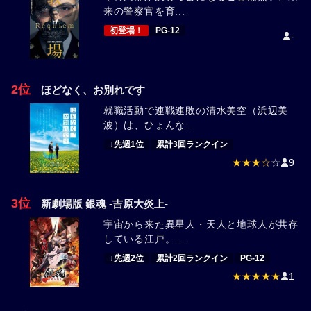
来の警察官を育...
初登場！
PG-12
-
2位
ほどなく、お別れです
就職活動で連戦連敗の清水美空（浜辺美
波）は、ひょんな...
↓先週1位
累計3回ランクイン
★★★☆
☆
9
3位
新劇場版 銀魂 -吉原大炎上-
宇宙から来た異星人・天人と地球人が共存
している江戸。...
↓先週2位
累計2回ランクイン
PG-12
★★★★★
1