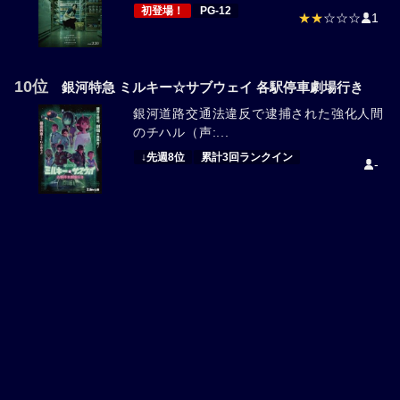
初登場！
PG-12
★★
☆☆☆
1
10位
銀河特急 ミルキー☆サブウェイ 各駅停車劇場行き
銀河道路交通法違反で逮捕された強化人間
のチハル（声:...
↓先週8位
累計3回ランクイン
-