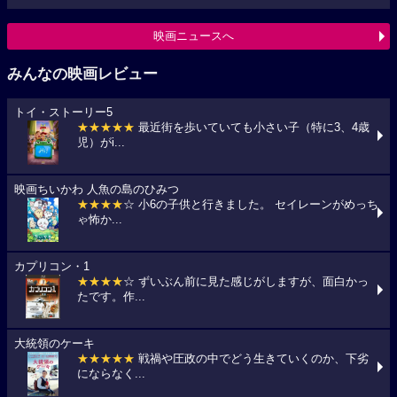
映画ニュースへ
みんなの映画レビュー
トイ・ストーリー5
★★★★★
最近街を歩いていても小さい子（特に3、4歳
児）がi...
映画ちいかわ 人魚の島のひみつ
★★★★
☆ 小6の子供と行きました。 セイレーンがめっち
ゃ怖か...
カプリコン・1
★★★★
☆ ずいぶん前に見た感じがしますが、面白かっ
たです。作...
大統領のケーキ
★★★★★
戦禍や圧政の中でどう生きていくのか、下劣
にならなく...