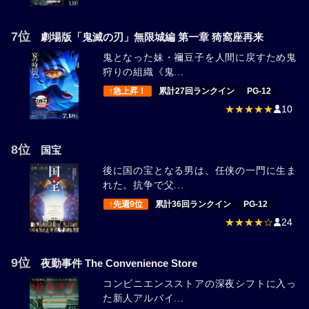
7位
劇場版「鬼滅の刃」無限城編 第一章 猗窩座再来
鬼となった妹・禰豆子を人間に戻すため鬼
狩りの組織《鬼...
↑急上昇！
累計27回ランクイン
PG-12
★★★★★
10
8位
国宝
後に国の宝となる男は、任侠の一門に生ま
れた。抗争で父...
↑先週9位
累計36回ランクイン
PG-12
★★★★☆
24
9位
夜勤事件 The Convenience Store
コンビニエンスストアの深夜シフトに入っ
た新人アルバイ...