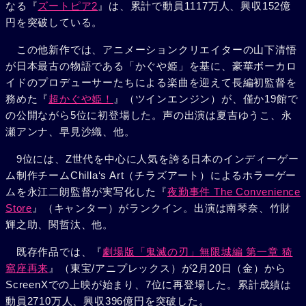
なる『
ズートピア2
』は、累計で動員1117万人、興収152億
円を突破している。
この他新作では、アニメーションクリエイターの山下清悟
が日本最古の物語である「かぐや姫」を基に、豪華ボーカロ
イドのプロデューサーたちによる楽曲を迎えて長編初監督を
務めた『
超かぐや姫！
』（ツインエンジン）が、僅か19館で
の公開ながら5位に初登場した。声の出演は夏吉ゆうこ、永
瀬アンナ、早見沙織、他。
9位には、Z世代を中心に人気を誇る日本のインディーゲー
ム制作チームChilla‘s Art（チラズアート）によるホラーゲー
ムを永江二朗監督が実写化した『
夜勤事件 The Convenience
Store
』（キャンター）がランクイン。出演は南琴奈、竹財
輝之助、関哲汰、他。
既存作品では、『
劇場版「鬼滅の刃」無限城編 第一章 猗
窩座再来
』（東宝/アニプレックス）が2月20日（金）から
ScreenXでの上映が始まり、7位に再登場した。累計成績は
動員2710万人、興収396億円を突破した。