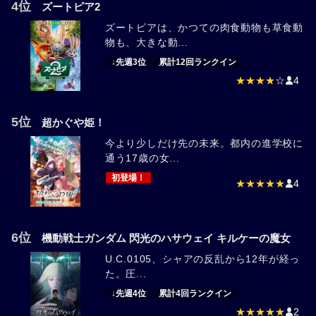
4位
ズートピア2
ズートピアは、かつての肉食動物も草食動
物も、大きな動...
↓先週3位
累計12回ランクイン
★★★★
☆
4
5位
超かぐや姫！
今より少しだけ先の未来。都内の進学校に
通う17歳の女...
初登場！
★★★★★
4
6位
機動戦士ガンダム 閃光のハサウェイ キルケーの魔女
U.C.0105、シャアの反乱から12年が経っ
た。圧...
↓先週4位
累計4回ランクイン
★★★★★
2