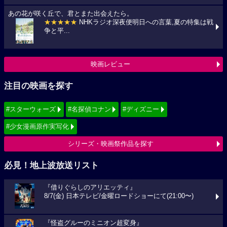
あの花が咲く丘で、君とまた出会えたら。
★★★★★
NHKラジオ深夜便明日への言葉,夏の特集は戦
争と平...
映画レビュー
注目の映画を探す
#スターウォーズ
#名探偵コナン
#ディズニー
#少女漫画原作実写化
シリーズ・映画祭作品を探す
必見！地上波放送リスト
『借りぐらしのアリエッティ』
8/7(金) 日本テレビ/金曜ロードショーにて(21:00〜)
『怪盗グルーのミニオン超変身』