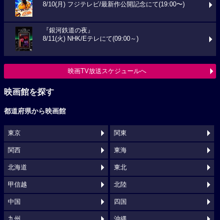
8/10(月) フジテレビ/最新作公開記念にて(19:00〜)
『銀河鉄道の夜』
8/11(火) NHK/Eテレにて(09:00～)
映画TV放送スケジュールへ
映画館を探す
都道府県から映画館
東京
関東
関西
東海
北海道
東北
甲信越
北陸
中国
四国
九州
沖縄