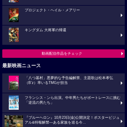
プロジェクト・ヘイル・メアリー
キングダム 大将軍の帰還
動画配信作品をチェック
最新映画ニュース
「八つ墓村」悪夢的な予告編解禁、主題歌は松本孝弘
（B’z）率いるTMGが担当
フランシス・ンら出演。中年男たちがボートレースに挑む
「逆流の男たち」
『ブルーヘロン』10月23日(金)公開決定！ポスタービジュ
アル&特報解禁―ある家族を巡る今...