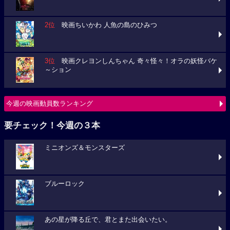
3位
映画クレヨンしんちゃん 奇々怪々！オラの妖怪バケ
～ション
今週の映画動員数ランキング
要チェック！今週の３本
ミニオンズ＆モンスターズ
ブルーロック
あの星が降る丘で、君とまた出会いたい。
劇場上映中の映画一覧