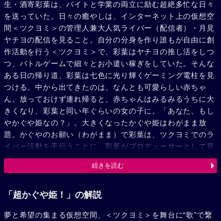
生・酒寄彩葉は、バイトと学業の両立に励む超絶多忙な日々
を送っていた。日々の癒やしは、インターネット上の仮想空
間＜ツクヨミ＞の管理人兼大人気ライバー（配信者）・月見
ヤチヨの配信を見ること。自分の分身を作り誰もが自由に創
作活動を行う＜ツクヨミ＞で、彩葉はヤチヨの推し活をしつ
つ、バトルゲームで細々とお小遣い稼ぎをしていた。そんな
ある日の帰り道、彩葉は七色に光り輝くゲーミング電柱を見
つける。中から出てきたのは、なんとも可愛らしい赤ちゃ
ん。放っておけず連れ帰ると、赤ちゃんはみるみるうちに大
きくなり、彩葉と同い年ぐらいの女の子に。「あなた、もし
やかぐや姫なの？」。大きくなったかぐや姫はわがまま放
題。かぐやのお願い（わがまま）で彩葉は、ツクヨミでのラ
イバー活動を手伝うことに。彩葉がプロデューサーとして音
楽を作り、かぐやがライバーとして歌うことで、二人は少し
続きを読む
ずつ打ち解けていく。かぐやを月へと連れ戻す不吉な影が、
すぐそこまで迫っているとも知らずに……。
「超かぐや姫！」の解説
夢と希望の集まる仮想空間、＜ツクヨミ＞を舞台に“歌"で繋