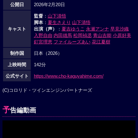
公開日
2026年2月20日
監督
：
山下清悟
脚本
：
夏生さえり
山下清悟
キャスト
出演（声）
：
夏吉ゆうこ
永瀬アンナ
早見沙織
入野自由
内田雄馬
松岡禎丞
青山吉能
小原好美
釘宮理恵
ファイルーズあい
花江夏樹
制作国
日本（2026）
上映時間
142分
公式サイト
https://www.cho-kaguyahime.com/
(C)コロリド・ツインエンジンパートナーズ
予
告編動画