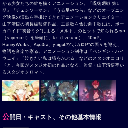
がる少女たちの絆を描くアニメーション。『呪術廻戦 第1
期』『チェンソーマン』『うる星やつら』などのオープニン
グ映像の演出を手掛けてきたアニメーションクリエイター・
山下清悟の初長編監督作品。主題歌を含む劇中歌には、ボー
カロイド“初音ミク"による「メルト」のヒットで知られるryo
（supercell）を筆頭に、kz（livetune）、40mP、
HoneyWorks、Aqu3ra、yuigotの“ボカロP"の面々を迎え、
物語を音楽で彩る。アニメーション制作は「ペンギン・ハイ
ウェイ」「泣きたい私は猫をかぶる」などのスタジオコロリ
ドと、今回がスタジオ初の作品となる、監督・山下清悟率い
るスタジオクロマト。
公
開日・キャスト、その他基本情報