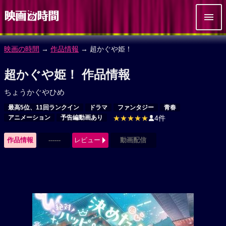
映画の時間
→
作品情報
→ 超かぐや姫！
超かぐや姫！ 作品情報
ちょうかぐやひめ
最高5位、11回ランクイン
ドラマ
ファンタジー
青春
アニメーション
予告編動画あり
★★★★★
4件
作品情報
------
レビュー
動画配信