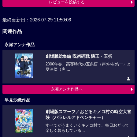
最終更新日：2026-07-29 11:50:06
関連作品
永瀬アンナ作品
劇場版総集編 呪術廻戦 懐玉・玉折
2006年春、高専時代の五条悟（声:中村悠一）と
夏油傑（声:...
-
永瀬アンナ作品へ
早見沙織作品
劇場版スマーフ／おどるキノコ村の時空大冒
険（パラレルアドベンチャー）
すべてがうまくいくキノコ村で、毎日おどって
楽しく暮らしている...
-