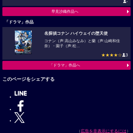
早見沙織作品へ
「ドラマ」作品
名探偵コナン ハイウェイの堕天使
コナン（声:高山みなみ）と蘭（声:山崎和佳
奈）・園子（声:松...
★★★★☆
3
「ドラマ」作品へ
このページをシェアする
（
広告を非表示にするには
）