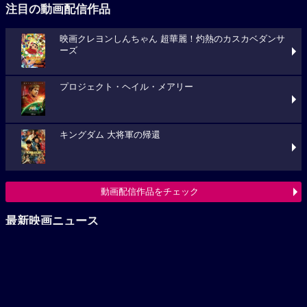
注目の動画配信作品
映画クレヨンしんちゃん 超華麗！灼熱のカスカベダンサ
ーズ
プロジェクト・ヘイル・メアリー
キングダム 大将軍の帰還
動画配信作品をチェック
最新映画ニュース
福山雅治がサプライズ登壇！『あの星が降る丘で、君とま
た出会いたい。』公開記念舞台挨拶
加藤拓也監督×黒木華主演。山間のリゾートで夫婦のズレ
が募る「日曜のあと」