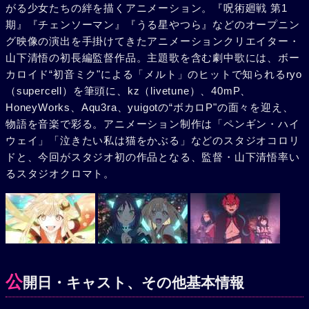
がる少女たちの絆を描くアニメーション。『呪術廻戦 第1
期』『チェンソーマン』『うる星やつら』などのオープニン
グ映像の演出を手掛けてきたアニメーションクリエイター・
山下清悟の初長編監督作品。主題歌を含む劇中歌には、ボー
カロイド“初音ミク"による「メルト」のヒットで知られるryo
（supercell）を筆頭に、kz（livetune）、40mP、
HoneyWorks、Aqu3ra、yuigotの“ボカロP"の面々を迎え、
物語を音楽で彩る。アニメーション制作は「ペンギン・ハイ
ウェイ」「泣きたい私は猫をかぶる」などのスタジオコロリ
ドと、今回がスタジオ初の作品となる、監督・山下清悟率い
るスタジオクロマト。
公
開日・キャスト、その他基本情報