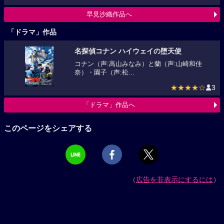
早見沙織作品へ
「ドラマ」作品
名探偵コナン ハイウェイの堕天使
コナン（声:高山みなみ）と蘭（声:山崎和佳
奈）・園子（声:松...
★★★★☆
3
「ドラマ」作品へ
このページをシェアする
（
広告を非表示にするには
）