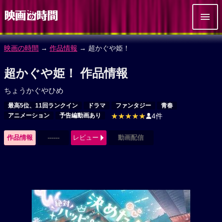
映画の時間
→
作品情報
→ 超かぐや姫！
超かぐや姫！ 作品情報
ちょうかぐやひめ
最高5位、11回ランクイン
ドラマ
ファンタジー
青春
アニメーション
予告編動画あり
★★★★★
4件
作品情報
------
レビュー
動画配信