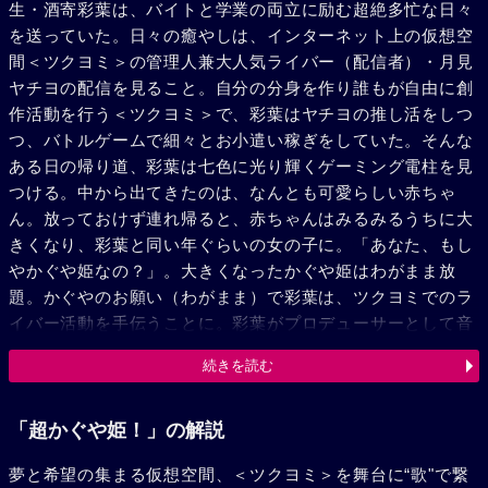
生・酒寄彩葉は、バイトと学業の両立に励む超絶多忙な日々
を送っていた。日々の癒やしは、インターネット上の仮想空
間＜ツクヨミ＞の管理人兼大人気ライバー（配信者）・月見
ヤチヨの配信を見ること。自分の分身を作り誰もが自由に創
作活動を行う＜ツクヨミ＞で、彩葉はヤチヨの推し活をしつ
つ、バトルゲームで細々とお小遣い稼ぎをしていた。そんな
ある日の帰り道、彩葉は七色に光り輝くゲーミング電柱を見
つける。中から出てきたのは、なんとも可愛らしい赤ちゃ
ん。放っておけず連れ帰ると、赤ちゃんはみるみるうちに大
きくなり、彩葉と同い年ぐらいの女の子に。「あなた、もし
やかぐや姫なの？」。大きくなったかぐや姫はわがまま放
題。かぐやのお願い（わがまま）で彩葉は、ツクヨミでのラ
イバー活動を手伝うことに。彩葉がプロデューサーとして音
楽を作り、かぐやがライバーとして歌うことで、二人は少し
続きを読む
ずつ打ち解けていく。かぐやを月へと連れ戻す不吉な影が、
すぐそこまで迫っているとも知らずに……。
「超かぐや姫！」の解説
夢と希望の集まる仮想空間、＜ツクヨミ＞を舞台に“歌"で繋