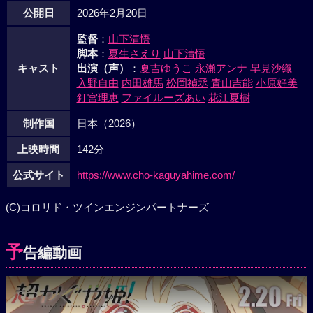
公開日
2026年2月20日
監督
：
山下清悟
脚本
：
夏生さえり
山下清悟
キャスト
出演（声）
：
夏吉ゆうこ
永瀬アンナ
早見沙織
入野自由
内田雄馬
松岡禎丞
青山吉能
小原好美
釘宮理恵
ファイルーズあい
花江夏樹
制作国
日本（2026）
上映時間
142分
公式サイト
https://www.cho-kaguyahime.com/
(C)コロリド・ツインエンジンパートナーズ
予
告編動画