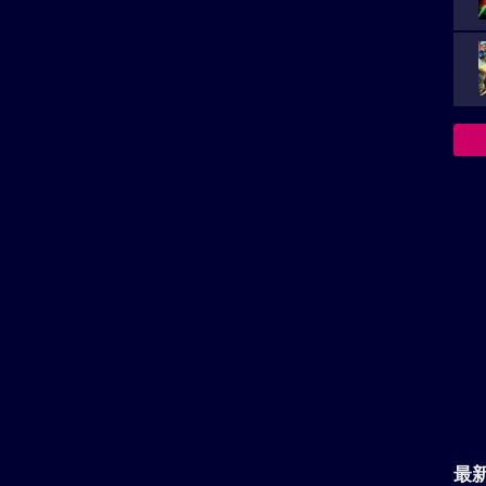
ime.com/
ーズ
最
い。
再生非対応がございます。
主
が
があります。
決
族を