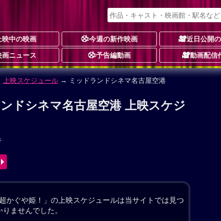
上映中の映画
今週の新作映画
近日公開
映画ニュース
予告編動画
動画配信
タジー
青春
アニメーション
予告編動画あり
信
校に通う17歳の女子高生・酒寄彩葉は、バイトと学業