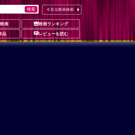
今見る映画検索
の映画
映画ランキング
作品
レビューを読む