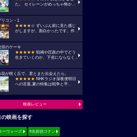
目の映画を探す
ターウォーズ
#名探偵コナン
ィズニー
#少女漫画原作実写化
シリーズ・映画祭作品を探す
見！地上波放送リスト
『怪盗グルーのミニオン超変身』
10(月) フジテレビ/最新作公開記念にて
:00〜)
『銀河鉄道の夜』
11(火) NHK/Eテレにて(09:00～)
『風の谷のナウシカ』
14(金) 日本テレビ/金曜ロードショーにて
:00〜)
映画TV放送スケジュールへ