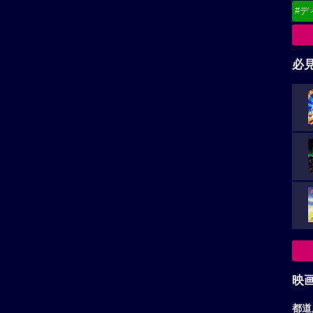
映
都道
東
関
（
広告を非表示にするには
）
北
甲
中
九
お
ア