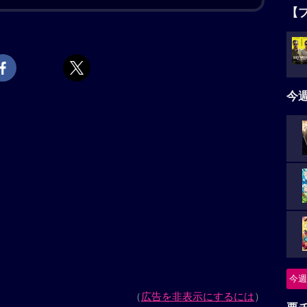
【
いた。日々の癒やしは、インターネット上の仮想空間
ー（配信者）・月見ヤチヨの配信を見ること。自分の
う＜ツクヨミ＞で、彩葉はヤチヨの推し活をしつつ、
タ
していた。そんなある日の帰り道、彩葉は七色に光り
5名
ら出てきたのは、なんとも可愛らしい赤ちゃん。放っ
今
みるうちに大きくなり、彩葉と同い年ぐらいの女の子
」。大きくなったかぐや姫はわがまま放題。かぐやの
ミでのライバー活動を手伝うことに。彩葉がプロデュ
ニ
イバーとして歌うことで、二人は少しずつ打ち解けて
影が、すぐそこまで迫っているとも知らずに……。
つ
怪
続きを読む
今週
要
ミ＞を舞台に“歌"で繋がる少女たちの絆を描くアニメ
ェンソーマン』『うる星やつら』などのオープニング映