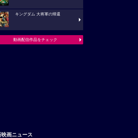
新映画ニュース
「八つ墓村」悪夢的な予告編解禁、
題歌は松本孝弘（B’z）率いるTMGが担当
フランシス・ンら出演。中年男たち
ボートレースに挑む「逆流の男たち」
『ブルーヘロン』10月23日(金)公開
定！ポスタービジュアル&特報解禁―ある家
巡る今...
映画ニュースへ