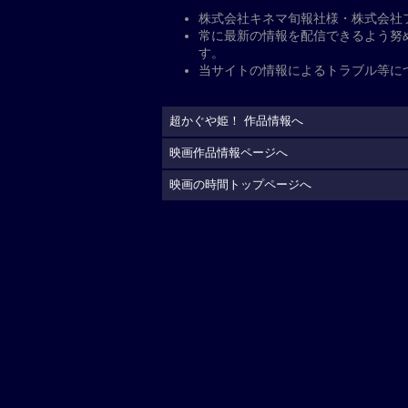
像の演出を手掛けてきたアニメーショ
を含む劇中歌には、ボーカロイド“初音
（supercell）を筆頭に、kz（livetun
P"の面々を迎え、物語を音楽で彩る
きたい私は猫をかぶる」などのスタジ
督・山下清悟率いるスタジオクロマト
公
開日・キャスト、その他
公開日
2026年2月20日
監督
：
山下清悟
脚本
：
夏生さえり
山下
キャスト
出演（声）
：
夏吉ゆうこ
吉能
小原好美
釘宮理恵
制作国
日本（2026）