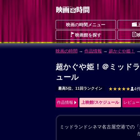
映画の時間メニュー
映画館を探す
映画の時間
→
作品情報
→ 超かぐや姫！
超かぐや姫！ 作品情報
ちょうかぐやひめ
最高5位、11回ランクイン
ドラマ
ファン
★★★★★
4件
作品情報
------
レビュー
動画配
今より少しだけ先の未来。都内の進学