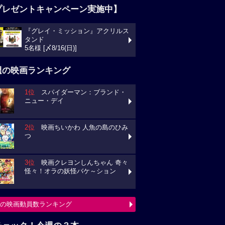
プレゼントキャンペーン実施中】
『グレイ・ミッション』アクリルス
ンド
様 [〆8/16(日)]
週の映画ランキング
1位
スパイダーマン：ブランド・
ュー・デイ
2位
映画ちいかわ 人魚の島のひみ
3位
映画クレヨンしんちゃん 奇々
々！オラの妖怪バケ～ション
の映画動員数ランキング
チェック！今週の３本
ミニオンズ＆モンスターズ