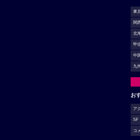
SF
コ
S