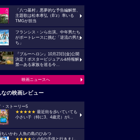
んなの映画レビュー
イ・ストーリー5
★★★★★
最近街を歩いていても
い子（特に3、4歳児）がi...
画ちいかわ 人魚の島のひみつ
★★★★
☆ 小6の子供と行きまし
 セイレーンがめっちゃ怖か...
プリコン・1
★★★★
☆ ずいぶん前に見た感じ
しますが、面白かったです。作...
統領のケーキ
★★★★★
戦禍や圧政の中でどう
きていくのか、下劣にならなく...
の花が咲く丘で、君とまた出会えたら。
★★★★★
NHKラジオ深夜便明日
言葉,夏の特集は戦争と平...
映画レビュー