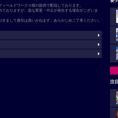
ンクリエイター・山下清悟の初長編監督作品。主題歌
ミク"による「メルト」のヒットで知られるryo
e）、40mP、HoneyWorks、Aqu3ra、yuigotの“ボカロ
た
。アニメーション制作は「ペンギン・ハイウェイ」「泣
オコロリドと、今回がスタジオ初の作品となる、監
。
注
灼
基本情報
清悟
永瀬アンナ
早見沙織
入野自由
内田雄馬
松岡禎丞
青山
ファイルーズあい
花江夏樹