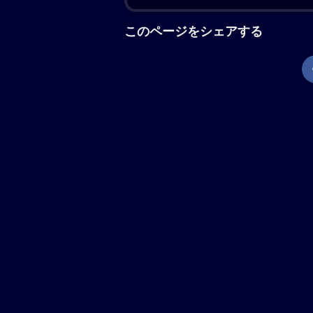
の両立に励む超絶多忙な日々を送って
＜ツクヨミ＞の管理人兼大人気ライバ
分身を作り誰もが自由に創作活動を行
バトルゲームで細々とお小遣い稼ぎを
輝くゲーミング電柱を見つける。中か
ておけず連れ帰ると、赤ちゃんはみる
に。「あなた、もしやかぐや姫なの？
お願い（わがまま）で彩葉は、ツクヨ
ーサーとして音楽を作り、かぐやがラ
いく。かぐやを月へと連れ戻す不吉な
「超かぐや姫！」の解説
夢と希望の集まる仮想空間、＜ツクヨ
ーション。『呪術廻戦 第1期』『チ