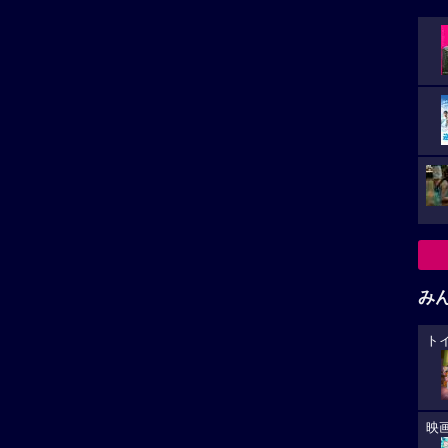
み
ト
小さ
レビューを投稿する
映
た。
カ
が
沙織作品
「ドラマ」作品
大
生
版スマーフ／おどるキノ
名探偵コナン ハイウェイの堕
の時空大冒険（パラレル
天使
あ
ベンチャー）
コナン（声:高山みなみ）と蘭
への
（声:山崎和佳奈）・園子（声:
てがうまくいくキノコ村
松...
毎日おどって楽しく暮らし
..