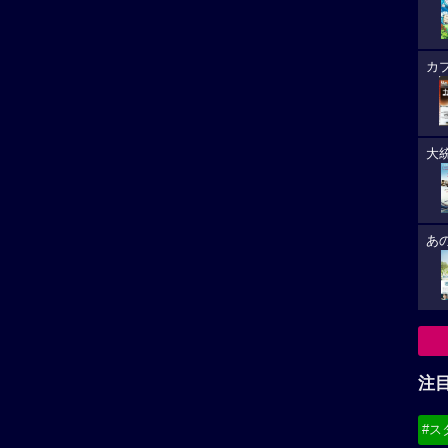
注
#ス
#デ
-
★★★★☆
3
早見沙織作品へ
「ドラマ」作品へ
必
8/
(19
8/
8/
(21