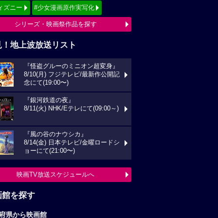
画館を探す
府県から映画館
京
関東
西
東海
海道
東北
信越
北陸
国
四国
州
沖縄
全国の映画館へ
すすめ映画ジャンル
クション
アニメーション