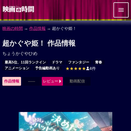
映画の時間
→
作品情報
→ 超かぐや姫！
超かぐや姫！ 作品情報
ちょうかぐやひめ
最高5位、11回ランクイン
ドラマ
ファンタジー
青春
アニメーション
予告編動画あり
★★★★★
4件
作品情報
------
レビュー
動画配信