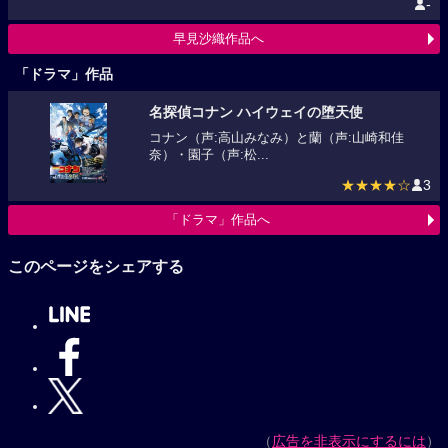
-
早見沙織作品へ
「ドラマ」作品
名探偵コナン ハイウェイの堕天使
コナン（声:高山みなみ）と蘭（声:山崎和佳
奈）・園子（声:松...
★★★★☆
3
「ドラマ」作品へ
このページをシェアする
（
広告を非表示にするには
）