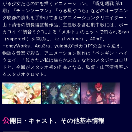
がる少女たちの絆を描くアニメーション。『呪術廻戦 第1
期』『チェンソーマン』『うる星やつら』などのオープニン
グ映像の演出を手掛けてきたアニメーションクリエイター・
山下清悟の初長編監督作品。主題歌を含む劇中歌には、ボー
カロイド“初音ミク"による「メルト」のヒットで知られるryo
（supercell）を筆頭に、kz（livetune）、40mP、
HoneyWorks、Aqu3ra、yuigotの“ボカロP"の面々を迎え、
物語を音楽で彩る。アニメーション制作は「ペンギン・ハイ
ウェイ」「泣きたい私は猫をかぶる」などのスタジオコロリ
ドと、今回がスタジオ初の作品となる、監督・山下清悟率い
るスタジオクロマト。
公
開日・キャスト、その他基本情報