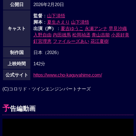
公開日
2026年2月20日
監督
：
山下清悟
脚本
：
夏生さえり
山下清悟
キャスト
出演（声）
：
夏吉ゆうこ
永瀬アンナ
早見沙織
入野自由
内田雄馬
松岡禎丞
青山吉能
小原好美
釘宮理恵
ファイルーズあい
花江夏樹
制作国
日本（2026）
上映時間
142分
公式サイト
https://www.cho-kaguyahime.com/
(C)コロリド・ツインエンジンパートナーズ
予
告編動画