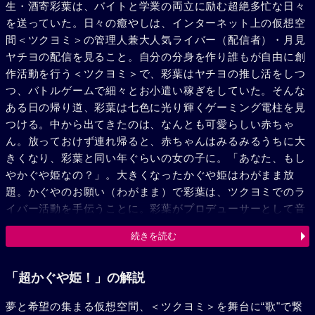
生・酒寄彩葉は、バイトと学業の両立に励む超絶多忙な日々
を送っていた。日々の癒やしは、インターネット上の仮想空
間＜ツクヨミ＞の管理人兼大人気ライバー（配信者）・月見
ヤチヨの配信を見ること。自分の分身を作り誰もが自由に創
作活動を行う＜ツクヨミ＞で、彩葉はヤチヨの推し活をしつ
つ、バトルゲームで細々とお小遣い稼ぎをしていた。そんな
ある日の帰り道、彩葉は七色に光り輝くゲーミング電柱を見
つける。中から出てきたのは、なんとも可愛らしい赤ちゃ
ん。放っておけず連れ帰ると、赤ちゃんはみるみるうちに大
きくなり、彩葉と同い年ぐらいの女の子に。「あなた、もし
やかぐや姫なの？」。大きくなったかぐや姫はわがまま放
題。かぐやのお願い（わがまま）で彩葉は、ツクヨミでのラ
イバー活動を手伝うことに。彩葉がプロデューサーとして音
楽を作り、かぐやがライバーとして歌うことで、二人は少し
続きを読む
ずつ打ち解けていく。かぐやを月へと連れ戻す不吉な影が、
すぐそこまで迫っているとも知らずに……。
「超かぐや姫！」の解説
夢と希望の集まる仮想空間、＜ツクヨミ＞を舞台に“歌"で繋