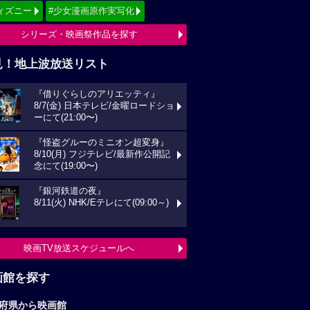
ィズニー
#少女漫画原作実写化
シリーズ・映画祭作品を探す
見！地上波放送リスト
『借りぐらしのアリエッティ』
8/7(金) 日本テレビ/金曜ロードショ
ーにて(21:00〜)
『怪盗グルーのミニオン超変身』
8/10(月) フジテレビ/最新作公開記
念にて(19:00〜)
『銀河鉄道の夜』
8/11(火) NHK/Eテレにて(09:00～)
映画TV放送スケジュールへ
画館を探す
府県から映画館