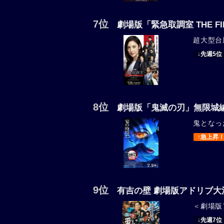
7位
劇場版「緊急取調室 THE FI
超大型台
↓先週5位
8位
劇場版「鬼滅の刃」無限城編
鬼となっ
↑急上昇
9位
有吉の壁 劇場版アドリブ大
＜劇場版
↓先週7位