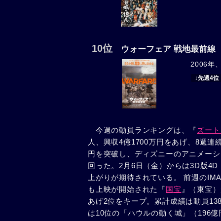
10位
ウォーフェア 戦地最前線
2006
↓先週4位
今週の動員ランキングは、『
ズート
人、興収4億1700万円をあげ、8週連
円を突破し、ディズニーのアニメーショ
回った。2月6日（金）からは3D版4
上がりが期待されている。 前週のIMAX
も上映が開始された『
国宝
』（東宝）
あげ2位をキープ。累計成績は動員13
は10位の「ハウルの動く城」（196