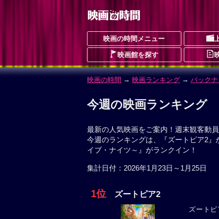
映画の時間メニュー
映画館を探す
映画の時間
→
映画ランキング
→
バックナ
今週の映画ランキング
最新の人気映画をご案内！週末観客動員数
今週のランキングは、『ズートピア2』が
イブ・ナイツ～』がランクイン！
集計日付：2026年1月23日～1月25日
1位
ズートピア2
ズートピ