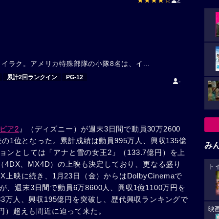
★★★★☆
2
年、イラク。アメリカ特殊部隊の小隊8名は、イ...
累計2回ランクイン
PG-12
-
ピア2
』（ディズニー）が週末3日間で動員30万2600
続の1位となった。累計成績は動員995万人、興収135億
み
ンとしては「アナと雪の女王2」（133.7億円）を上
D（4DX、MX4D）の上映も決定しており、更なる盛り
ト
上映に続き、1月23日（金）からはDolbyCinemaで
が、週末3日間で動員6万8600人、興収1億1100万円を
83万人、興収195億円を突破し、歴代興収ランキングで
映
億円）超えも間近に迫って来た。