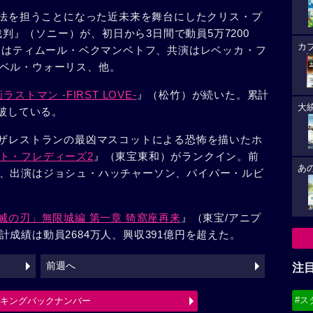
法を担うことになった近未来を舞台にしたクリス・プ
I裁判』（ソニー）が、初日から3日間で動員5万7200
カ
監督はティムール・ベクマンベトフ、共演はレベッカ・フ
ベル・ウォーリス、他。
ラストマン -FIRST LOVE-
』（松竹）が続いた。累計
大
突破している。
ザレストランの最凶マスコットによる恐怖を描いたホ
ト・フレディーズ2
』（東宝東和）がランクイン。前
あ
、出演はジョシュ・ハッチャーソン、パイパー・ルビ
滅の刃」無限城編 第一章 猗窩座再来
』（東宝/アニプ
成績は動員2684万人、興収391億円を超えた。
前週へ
注
#ス
ンキングバックナンバー