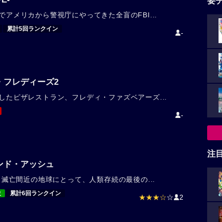
要
でアメリカから警視庁にやってきた全盲のFBI...
累計5回ランクイン
-
フレディーズ2
したピザレストラン、フレディ・ファズベアーズ...
-
注
ンド・アッシュ
年。滅亡間近の地球にとって、人類存続の最後の...
位
累計6回ランクイン
★★★☆
☆
2