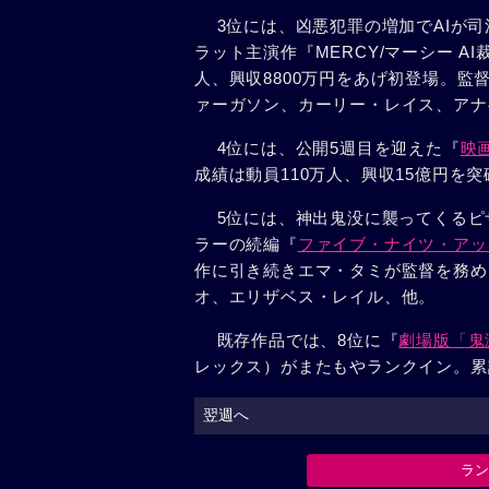
3位には、凶悪犯罪の増加でAIが司
ラット主演作『MERCY/マーシー A
人、興収8800万円をあげ初登場。
ァーガソン、カーリー・レイス、アナ
4位には、公開5週目を迎えた『
映画
成績は動員110万人、興収15億円を
5位には、神出鬼没に襲ってくるピ
ラーの続編『
ファイブ・ナイツ・アッ
作に引き続きエマ・タミが監督を務め
オ、エリザベス・レイル、他。
既存作品では、8位に『
劇場版「鬼
レックス）がまたもやランクイン。累計
翌週へ
ラ