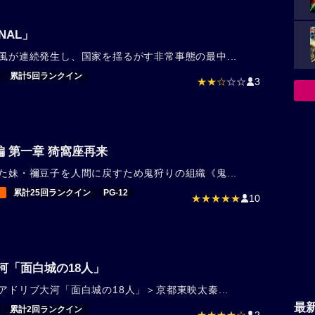
NAL」
風が連続発生し、国家を揺るがす非常事態の最中...
累計5回ランクイン
★★☆
☆☆
3
 第一章 猗窩座再来
た妹・禰豆子を人間に戻すため鬼狩りの組織《鬼...
！
累計25回ランクイン
PG-12
★★★★★
10
河「面白城の18人」
アドリブ大河「面白城の18人」＞京都東映太秦...
最
累計2回ランクイン