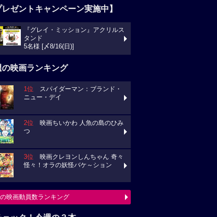
プレゼントキャンペーン実施中】
『グレイ・ミッション』アクリルス
タンド
5名様 [〆8/16(日)]
週の映画ランキング
1位
スパイダーマン：ブランド・
ニュー・デイ
2位
映画ちいかわ 人魚の島のひみ
つ
3位
映画クレヨンしんちゃん 奇々
怪々！オラの妖怪バケ～ション
の映画動員数ランキング