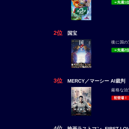
＝先週1
2位
国宝
後に国の
＝先週2
3位
MERCY／マーシー AI裁判
厳格な治
初登場！
4位
映画ラストマン -FIRST LOV