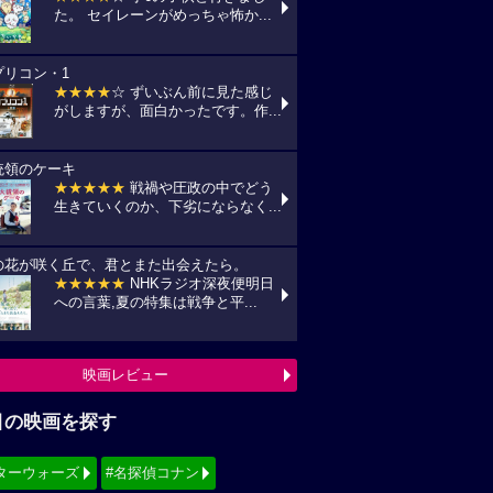
た。 セイレーンがめっちゃ怖か...
プリコン・1
★★★★
☆ ずいぶん前に見た感じ
がしますが、面白かったです。作...
統領のケーキ
★★★★★
戦禍や圧政の中でどう
生きていくのか、下劣にならなく...
の花が咲く丘で、君とまた出会えたら。
★★★★★
NHKラジオ深夜便明日
への言葉,夏の特集は戦争と平...
映画レビュー
目の映画を探す
ターウォーズ
#名探偵コナン