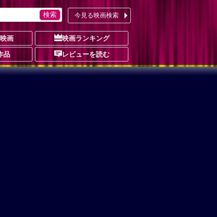
今見る映画検索
の映画
映画ランキング
作品
レビューを読む