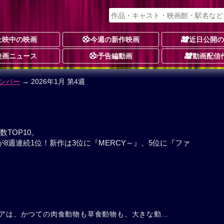
上映中の映画
今週の新作映画
近日公開
映画ニュース
予告編動画
動画配信
ンバー
→ 2026年1月 第4週
TOP10。
8週連続1位！新作は3位に『MERCY～』、5位に『ファ
アは、かつての肉食動物も草食動物も、大きな動...