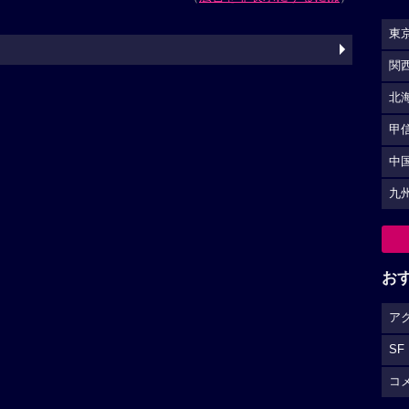
東
関
北
甲
中
九
お
ア
SF
コ