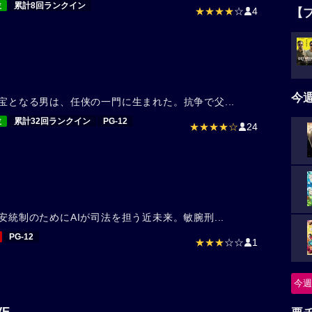
位
累計8回ランクイン
★★★★
☆
4
【
今
宝となる男は、任侠の一門に生まれた。抗争で父...
位
累計32回ランクイン
PG-12
★★★★☆
24
安統制のためにAIが司法を担う近未来。敏腕刑...
PG-12
★★★
☆☆
1
今週
E-