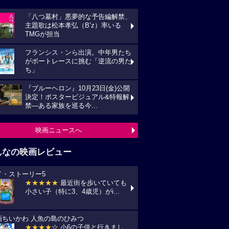
「八つ墓村」悪夢的な予告編解禁、
主題歌は松本孝弘（B’z）率いる
TMGが担当
フランシス・ンら出演。中年男たち
がボートレースに挑む「逆流の男た
ち」
『ブルーヘロン』10月23日(金)公開
決定！ポスタービジュアル&特報解
禁―ある家族を巡る今...
映画ニュースへ
んなの映画レビュー
イ・ストーリー5
★★★★★
最近街を歩いていても
小さい子（特に3、4歳児）がi...
画ちいかわ 人魚の島のひみつ
★★★★
☆ 小6の子供と行きまし