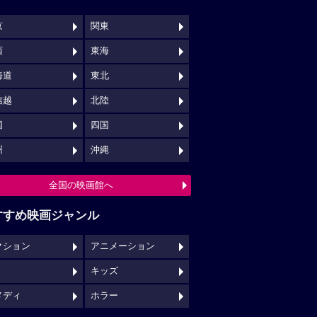
京
関東
西
東海
海道
東北
信越
北陸
国
四国
州
沖縄
全国の映画館へ
すすめ映画ジャンル
クション
アニメーション
キッズ
メディ
ホラー