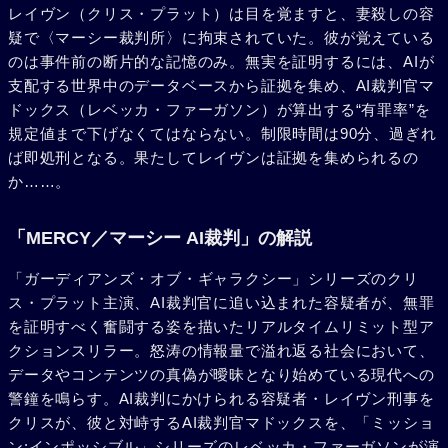
レイヴン（クリス・プラット）は目を覚ますと、妻殺しの容
疑で〈マーシー裁判所〉に拘束されていた。彼が覚えている
のは事件前の断片的な記憶のみ。無実を証明するには、AIが
支配する世界中のデータベースから証拠を集め、AI裁判官マ
ドックス（レベッカ・ファーガソン）が算出する“有罪率”を
規定値まで下げなくてはならない。制限時間は90分、過ぎれ
ば即処刑となる。果たしてレイヴンは証拠を集められるの
か……。
「MERCY／マーシー AI裁判」の解説
「ガーディアンズ・オブ・ギャラクシー」シリーズのクリ
ス・プラット主演、AI裁判官に追い込まれた容疑者が、無罪
を証明すべく奮闘する姿を描いたリアルタイムリミット型ア
クションスリラー。怒涛の情報量で溢れ返る社会において、
データやコンテンツの真偽が曖昧となり始めている現代への
警鐘を鳴らす。AI裁判にかけられる容疑者・レイヴン刑事を
クリスが、彼と対峙するAI裁判官マドックスを、「ミッショ
ン:インポッシブル」シリーズのレベッカ・ファーガソンが演