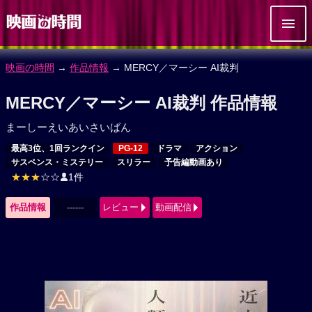
映画の時間
→
作品情報
→ MERCY／マーシー AI裁判
MERCY／マーシー AI裁判 作品情報
まーしーえいあいさいばん
最高3位、1回ランクイン
PG-12
ドラマ
アクション
サスペンス・ミステリー
スリラー
予告編動画あり
★★★
☆☆
1件
作品情報
------
レビュー
動画配信