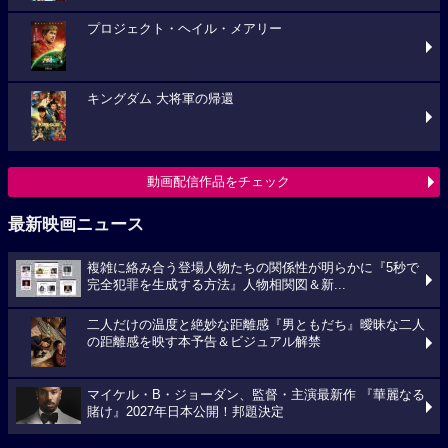
プロジェクト・ヘイル・メアリー
キングダム 大将軍の帰還
動画配信作品をチェック
最新映画ニュース
複雑に絡み合う登場人物たちの関係性が明らかに『5秒で
完全犯罪を生成する方法』人物相関図＆新...
二人だけの温度と絶妙な距離感『男ともだち』曖昧な二人
の距離感を映す本予告＆ビジュアル解禁
マイケル・B・ジョーダン、監督・主演最新作 『華麗なる
賭け』2027年日本公開！邦題決定