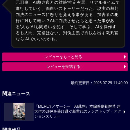
元刑事、AI裁判官との対峙’推定有罪、リアルタイムで
進行していく、面白いストーリーだった、現実の裁判
判決のニュースに怒りを覚える事がある、加害者の犯
行に対して軽い？AIに判決させたらと思った事があ
る’人も’AIも間違いを犯す、そして学ぶ、AIを操作す
るも人間、完璧はない、判例主義で判決を出す裁判官
なら’AIでいいのかも。
レビューをもっと見る
レビューを投稿する
最終更新日：2026-07-29 11:49:00
関連ニュース
『MERCY／マーシー AI裁判』本編映像初解禁 超
大作のDNAを受け継ぐ新世代のノンストップ・アク
ションスリラー
関連作品