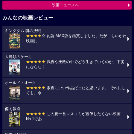
映画ニュースへ
みんなの映画レビュー
キングダム 魂の決戦
★★★★
☆ 勿論IMAX版を鑑賞しました。だが、ちいかわ
映画に...
大統領のケーキ
★★★★★
戦禍や圧政の中でどう生きていくのか、下劣
にならなく...
オールド・オーク
★★★★★
素直にいい作品だったと思います。 それにし
ても、永...
偏向報道
★★★★★
この夏一番マスコミが宣伝したくない映画
No.1であ...