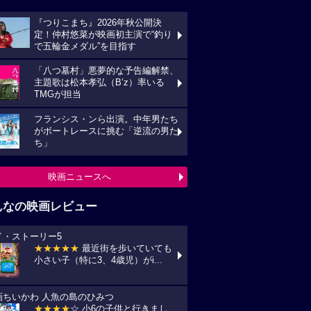
『つりこまち』2026年秋公開決
定！仲村悠菜が映画初主演で“釣り
で五輪金メダル”を目指す
「八つ墓村」悪夢的な予告編解禁、
主題歌は松本孝弘（B’z）率いる
TMGが担当
フランシス・ンら出演。中年男たち
がボートレースに挑む「逆流の男た
ち」
映画ニュースへ
んなの映画レビュー
イ・ストーリー5
★★★★★
最近街を歩いていても
小さい子（特に3、4歳児）がi...
画ちいかわ 人魚の島のひみつ
★★★★
☆ 小6の子供と行きまし