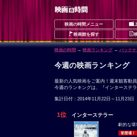
映画の時間メニュー
映画館を探す
映画の時間
→
映画ランキング
→
バックナ
今週の映画ランキング
最新の人気映画をご案内！週末観客動員数
今週のランキングは、『インターステラ
集計日付：2014年11月22日～11月23日
1位
インターステラー
劇的な環
初登場！