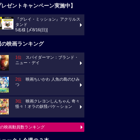
プレゼントキャンペーン実施中】
『グレイ・ミッション』アクリルス
タンド
5名様 [〆8/16(日)]
週の映画ランキング
1位
スパイダーマン：ブランド・
ニュー・デイ
2位
映画ちいかわ 人魚の島のひみ
つ
3位
映画クレヨンしんちゃん 奇々
怪々！オラの妖怪バケ～ション
の映画動員数ランキング