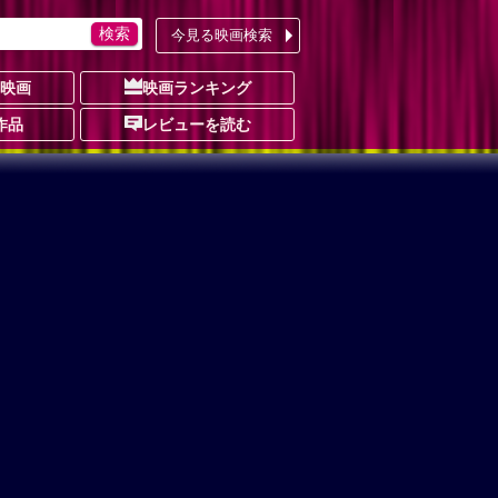
今見る映画検索
の映画
映画ランキング
作品
レビューを読む