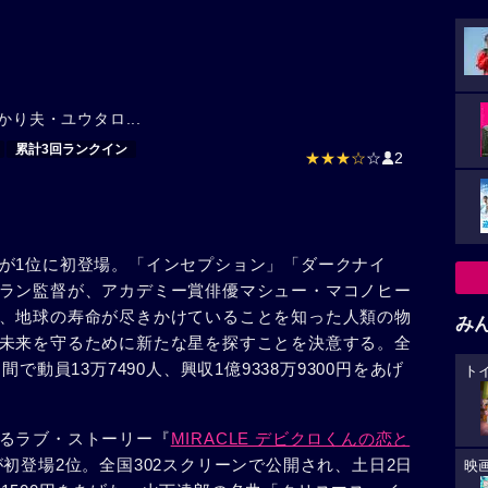
かり夫・ユウタロ...
累計3回ランクイン
★★★☆
☆
2
が1位に初登場。「インセプション」「ダークナイ
ラン監督が、アカデミー賞俳優マシュー・マコノヒー
、地球の寿命が尽きかけていることを知った人類の物
み
未来を守るために新たな星を探すことを決意する。全
で動員13万7490人、興収1億9338万9300円をあげ
ト
るラブ・ストーリー『
MIRACLE デビクロくんの恋と
初登場2位。全国302スクリーンで公開され、土日2日
映