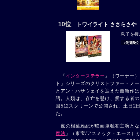
10位
トワイライト ささらさや
息子を授
↓先週5位
『
インターステラー
』（ワーナー）
ト」シリーズのクリストファー・ノー
とアン・ハサウェイを迎えた最新作は
語。人類は、存亡を懸け、愛する者の
国512スクリーンで公開され、土日2日間
た。
嵐の相葉雅紀が映画単独初主演とな
魔法
』（東宝/アスミック・エース）が