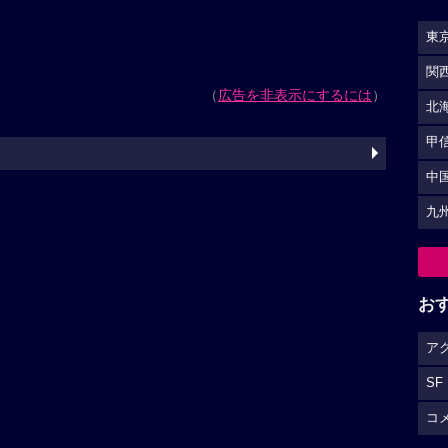
東
関
（
広告を非表示にするには
）
北
甲
中
九
お
ア
SF
コ