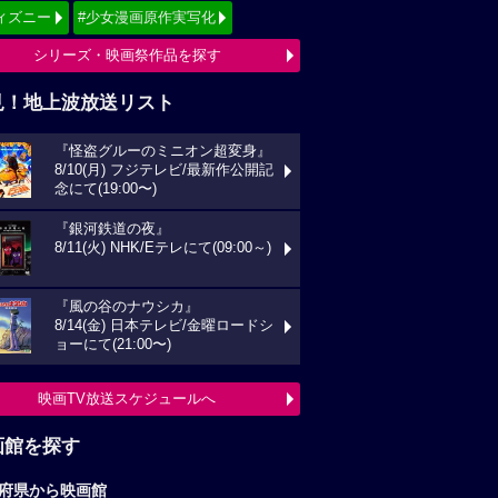
ィズニー
#少女漫画原作実写化
シリーズ・映画祭作品を探す
見！地上波放送リスト
『怪盗グルーのミニオン超変身』
8/10(月) フジテレビ/最新作公開記
念にて(19:00〜)
『銀河鉄道の夜』
8/11(火) NHK/Eテレにて(09:00～)
『風の谷のナウシカ』
8/14(金) 日本テレビ/金曜ロードシ
ョーにて(21:00〜)
映画TV放送スケジュールへ
画館を探す
府県から映画館