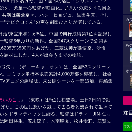
29万1500円をあげた。山下達郎の名曲「クリスマス・イ
説を、犬童一心監督が映画化。片思いの恋をする男女
。共演は榮倉奈々、ハン・ヒョジュ、生田斗真、そし
カ
ー“デビクロくん”の声を劇団ひとりが演じている。
日活/東宝東和）が5位。中国で興行成績第1位を記録し
ー監督6年ぶりの新作。全国347スクリーンで公開さ
あ
収6239万3900円をあげた。三蔵法師が孫悟空、沙悟
を題材にした、4人が出会うまでの物語。
弓矢-』（ポニーキャニオン）は、全国53スクリーン
オ
。コミック単行本販売累計4,000万部を突破し、社会
TVアニメの劇場版。未公開シーンを一部追加、再編集
想いのこし
』（東映）は9位に初登場。土日2日間で動
0円をあげた。この世に想いを残して去る者と残されて生きて
注
をドラマティックに綴る。監督はドラマ「JIN-仁-」
は岡田将生、広末涼子、木南晴夏、松井愛莉、鹿賀丈
#ス