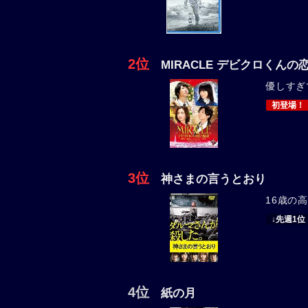
2位
MIRACLE デビクロくんの
優しすぎ
初登場！
3位
神さまの言うとおり
16歳の高
↓先週1位
4位
紙の月