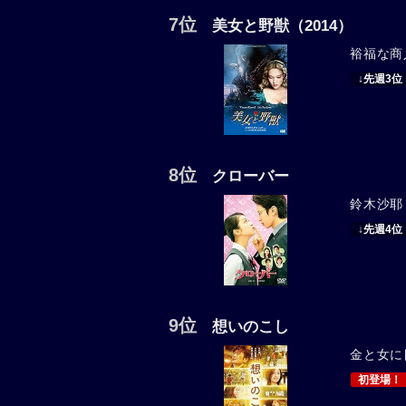
7位
美女と野獣（2014）
裕福な商
↓先週3位
8位
クローバー
鈴木沙耶
↓先週4位
9位
想いのこし
金と女に目
初登場！