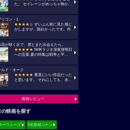
た。 セイレーンがめっちゃ怖か...
プリコン・1
★★★★
☆ ずいぶん前に見た感じ
がしますが、面白かったです。作...
の花が咲く丘で、君とまた出会えたら。
★★★★★
NHKラジオ深夜便明日
への言葉,夏の特集は戦争と平...
ールド・オーク
★★★★★
素直にいい作品だった
と思います。 それにしても、永...
映画レビュー
目の映画を探す
ターウォーズ
#名探偵コナン