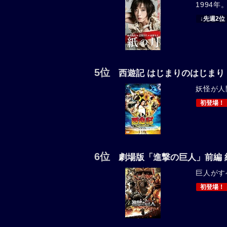
1994年
↓先週2位
5位
西遊記 はじまりのはじまり
妖怪が人
初登場！
6位
劇場版「進撃の巨人」前編 
巨人がす
初登場！