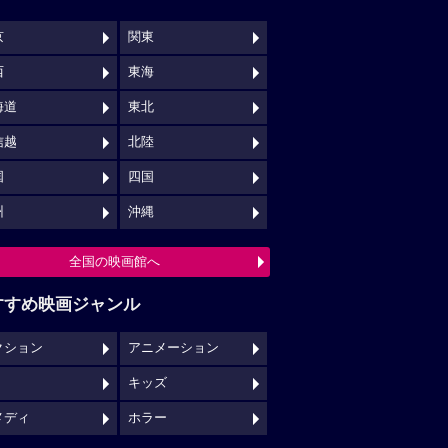
京
関東
西
東海
海道
東北
信越
北陸
国
四国
州
沖縄
全国の映画館へ
すすめ映画ジャンル
クション
アニメーション
キッズ
メディ
ホラー