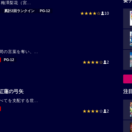
要
。梅澤梨花（宮...
累計2回ランクイン
PG-12
★★★★☆
10
間の言葉を奪い、...
PG-12
★★★★☆
2
紅蓮の弓矢
注
べてを支配する世...
★★★★
☆
2