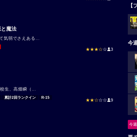
【
恋と魔法
て気弱でさえある...
今
★★★☆
☆
3
校生、高畑瞬（...
累計2回ランクイン
R-15
★★☆
☆☆
9
今週