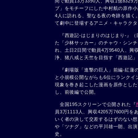
間で動員13万3390人、興収1億83
ブ」をモチーフにした中村航の原作小
4人に訪れる、聖なる夜の奇跡を描く
て劇中に登場するアニメ・キャラクタ
『西遊記-はじまりのはじまり-』（
た「少林サッカー」のチャウ・シンチ
れ、土日2日間で動員4万9540人、興
浄、猪八戒と天竺を目指す「西遊記」
『劇場版「進撃の巨人」前編-紅蓮の
と小規模公開ながらも6位にランクイン
現象を巻き起こした漫画を原作とした
し、前後編で公開。
全国195スクリーンで公開された『
員3万1113人、興収4205万760
いく者の決して交差するはずのない想い
や「ツナグ」などの平川雄一朗、出演
史。