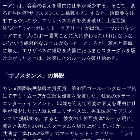
ーア）は、容姿の衰えを理由に仕事が減少する。そこで、あ
る再生医療“サブスタンス”に挑戦する。すると、治療薬を注
射するやいなや、エリザベスの背を突き破り、上位互換
体“スー”（マーガレット・クアリー）が出現。一つの心をシ
ェアする二人には“一週間ごとに入れ替わらなければならな
い”という絶対的なルールがあった。ところが、若さと美貌
に加え、エリザベスの経験を武器にたちまちスターダムを駆
け上がったスーは、次第にそのルールを破り始める。
「サブスタンス」の解説
カンヌ国際映画祭脚本賞受賞、第82回ゴールデングローブ賞
にてデミ・ムーアが主演女優賞を受賞した、狂気のホラー・
エンターテインメント。50歳を迎えて容姿の衰えを理由に仕
事が減少した元人気女優エリザベスは、再生医療“サブスタ
ンス”に挑戦する。すると、彼女の上位互換体“スー”が現れ、
若さと美貌を武器にスターダムを駆け上がっていくが……。
共演は「憐れみの3章」のマーガレット・クアリー、「ライ