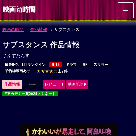
映画の時間
→
作品情報
→ サブスタンス
サブスタンス 作品情報
さぶすたんす
最高9位、1回ランクイン
R-15
ドラマ
SF
スリラー
予告編動画あり
★★★★☆
7件
作品情報
------
レビュー
動画配信
#アカデミー賞2025ノミネート