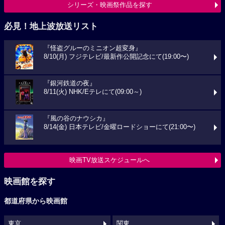
シリーズ・映画祭作品を探す
必見！地上波放送リスト
『怪盗グルーのミニオン超変身』
8/10(月) フジテレビ/最新作公開記念にて(19:00〜)
『銀河鉄道の夜』
8/11(火) NHK/Eテレにて(09:00～)
『風の谷のナウシカ』
8/14(金) 日本テレビ/金曜ロードショーにて(21:00〜)
映画TV放送スケジュールへ
映画館を探す
都道府県から映画館
東京
関東