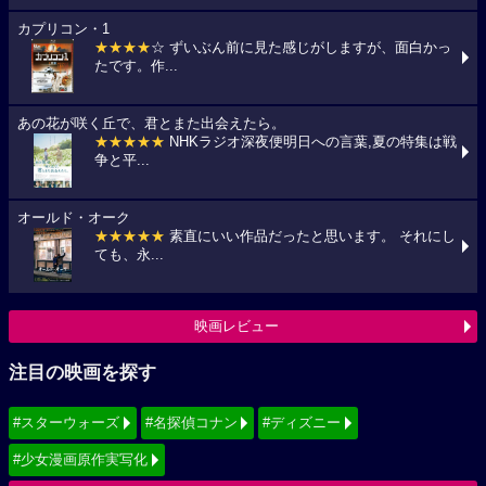
カプリコン・1
★★★★
☆ ずいぶん前に見た感じがしますが、面白かっ
たです。作...
あの花が咲く丘で、君とまた出会えたら。
★★★★★
NHKラジオ深夜便明日への言葉,夏の特集は戦
争と平...
オールド・オーク
★★★★★
素直にいい作品だったと思います。 それにし
ても、永...
映画レビュー
注目の映画を探す
#スターウォーズ
#名探偵コナン
#ディズニー
#少女漫画原作実写化