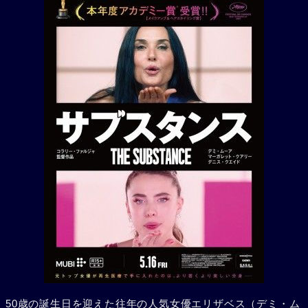
50歳の誕生日を迎えた往年の人気女優エリザベス（デミ・ム