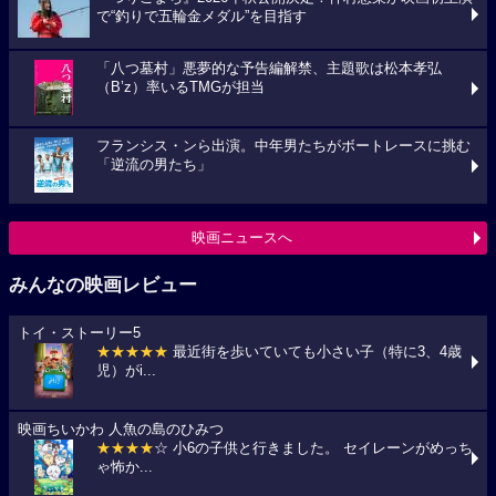
で“釣りで五輪金メダル”を目指す
「八つ墓村」悪夢的な予告編解禁、主題歌は松本孝弘
（B’z）率いるTMGが担当
フランシス・ンら出演。中年男たちがボートレースに挑む
「逆流の男たち」
映画ニュースへ
みんなの映画レビュー
トイ・ストーリー5
★★★★★
最近街を歩いていても小さい子（特に3、4歳
児）がi...
映画ちいかわ 人魚の島のひみつ
★★★★
☆ 小6の子供と行きました。 セイレーンがめっち
ゃ怖か...