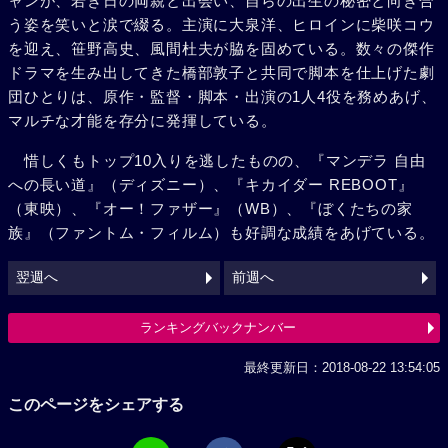
ャンが、若き日の両親と出会い、自らの出生の秘密と向き合
う姿を笑いと涙で綴る。主演に大泉洋、ヒロインに柴咲コウ
を迎え、笹野高史、風間杜夫が脇を固めている。数々の傑作
ドラマを生み出してきた橋部敦子と共同で脚本を仕上げた劇
団ひとりは、原作・監督・脚本・出演の1人4役を務めあげ、
マルチな才能を存分に発揮している。
惜しくもトップ10入りを逃したものの、『マンデラ 自由
への長い道』（ディズニー）、『キカイダー REBOOT』
（東映）、『オー！ファザー』（WB）、『ぼくたちの家
族』（ファントム・フィルム）も好調な成績をあげている。
翌週へ
前週へ
ランキングバックナンバー
最終更新日：2018-08-22 13:54:05
このページをシェアする