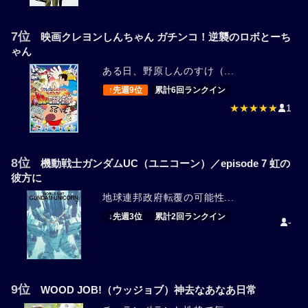
7位
映画クレヨンしんちゃん ガチンコ！逆襲のロボとーち
ゃん
ある日、野原しんのすけ（...
↑先週9位
累計6回ランクイン
★★★★★
1
8位
機動戦士ガンダムUC（ユニコーン）／episode 7 虹の
彼方に
地球連邦政府転覆の可能性...
↓先週3位
累計2回ランクイン
-
9位
WOOD JOB!（ウッジョブ）神去なあなあ日常