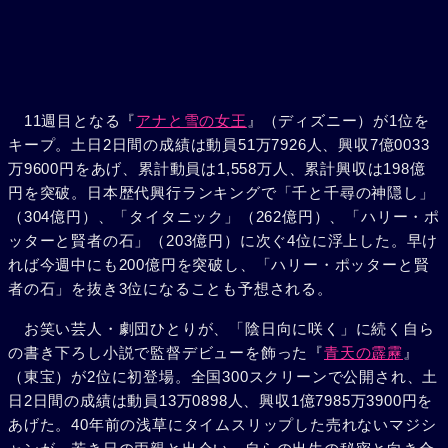
11週目となる『
アナと雪の女王
』（ディズニー）が1位を
キープ。土日2日間の成績は動員51万7926人、興収7億0033
万9600円をあげ、累計動員は1,558万人、累計興収は198億
円を突破。日本歴代興行ランキングで「千と千尋の神隠し」
（304億円）、「タイタニック」（262億円）、「ハリー・ポ
ッターと賢者の石」（203億円）に次ぐ4位に浮上した。早け
れば今週中にも200億円を突破し、「ハリー・ポッターと賢
者の石」を抜き3位になることも予想される。
お笑い芸人・劇団ひとりが、「陰日向に咲く」に続く自ら
の書き下ろし小説で監督デビューを飾った『
青天の霹靂
』
（東宝）が2位に初登場。全国300スクリーンで公開され、土
日2日間の成績は動員13万0898人、興収1億7985万3900円を
あげた。40年前の浅草にタイムスリップした売れないマジシ