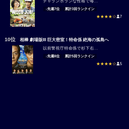
チャランポランな性格で毎...
↓先週7位
累計3回ランクイン
★★★★☆
7
10位
相棒 劇場版III 巨大密室！特命係 絶海の孤島へ
以前警視庁特命係で杉下右...
↓先週8位
累計5回ランクイン
★★★★☆
5