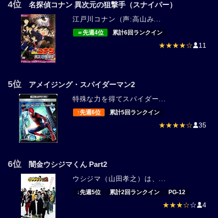
4位
名探偵コナン 異次元の狙撃手（スナイパー）
江戸川コナン（声:高山み...
＝先週4位
累計6回ランクイン
★★★★☆
11
5位
アメイジング・スパイダーマン2
特殊な力を得てスパイダー...
↑先週6位
累計5回ランクイン
★★★★☆
35
6位
闇金ウシジマくん Part2
ウシジマ（山田孝之）は、...
↓先週5位
累計2回ランクイン
PG-12
★★★☆
☆
4