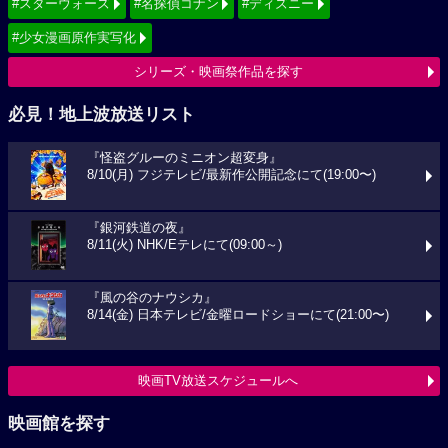
#スターウォーズ
#名探偵コナン
#ディズニー
#少女漫画原作実写化
シリーズ・映画祭作品を探す
必見！地上波放送リスト
『怪盗グルーのミニオン超変身』
8/10(月) フジテレビ/最新作公開記念にて(19:00〜)
『銀河鉄道の夜』
8/11(火) NHK/Eテレにて(09:00～)
『風の谷のナウシカ』
8/14(金) 日本テレビ/金曜ロードショーにて(21:00〜)
映画TV放送スケジュールへ
映画館を探す