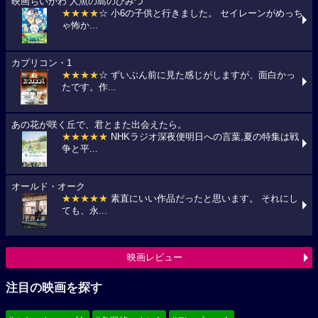
映画ちいかわ 人魚の島のひみつ
★★★★
☆ 小6の子供と行きました。 セイレーンがめっち
ゃ怖か...
カプリコン・1
★★★★
☆ ずいぶん前に見た感じがしますが、面白かっ
たです。作...
あの花が咲く丘で、君とまた出会えたら。
★★★★★
NHKラジオ深夜便明日への言葉,夏の特集は戦
争と平...
オールド・オーク
★★★★★
素直にいい作品だったと思います。 それにし
ても、永...
映画レビュー
注目の映画を探す