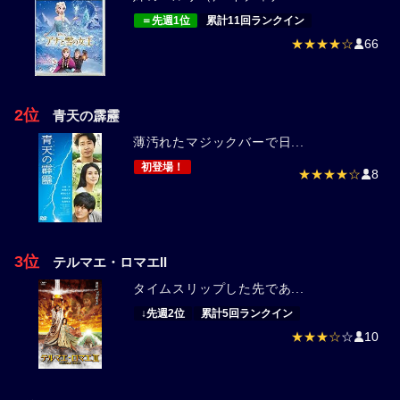
＝先週1位
累計11回ランクイン
★★★★☆
66
2位
青天の霹靂
薄汚れたマジックバーで日...
初登場！
★★★★☆
8
3位
テルマエ・ロマエII
タイムスリップした先であ...
↓先週2位
累計5回ランクイン
★★★☆
☆
10