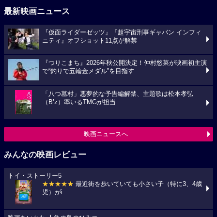
最新映画ニュース
『仮面ライダーゼッツ』『超宇宙刑事ギャバン インフィ
ニティ』オフショット11点が解禁
『つりこまち』2026年秋公開決定！仲村悠菜が映画初主演
で“釣りで五輪金メダル”を目指す
「八つ墓村」悪夢的な予告編解禁、主題歌は松本孝弘
（B’z）率いるTMGが担当
映画ニュースへ
みんなの映画レビュー
トイ・ストーリー5
★★★★★
最近街を歩いていても小さい子（特に3、4歳
児）がi...