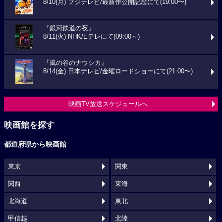
8/10(月) フジテレビ/最新作公開記念にて(19:00〜)
『銀河鉄道の夜』
8/11(火) NHK/Eテレにて(09:00～)
『風の谷のナウシカ』
8/14(金) 日本テレビ/金曜ロードショーにて(21:00〜)
映画TV放送スケジュールへ
映画館を探す
都道府県から映画館
東京
関東
関西
東海
北海道
東北
甲信越
北陸