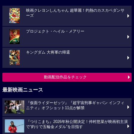
映画クレヨンしんちゃん 超華麗！灼熱のカスカベダンサ
ーズ
プロジェクト・ヘイル・メアリー
キングダム 大将軍の帰還
動画配信作品をチェック
最新映画ニュース
『仮面ライダーゼッツ』『超宇宙刑事ギャバン インフィ
ニティ』オフショット11点が解禁
『つりこまち』2026年秋公開決定！仲村悠菜が映画初主演
で“釣りで五輪金メダル”を目指す