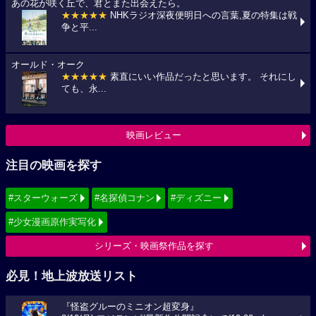
あの花が咲く丘で、君とまた出会えたら。
★★★★★
NHKラジオ深夜便明日への言葉,夏の特集は戦
争と平...
オールド・オーク
★★★★★
素直にいい作品だったと思います。 それにし
ても、永...
映画レビュー
注目の映画を探す
#スターウォーズ
#名探偵コナン
#ディズニー
#少女漫画原作実写化
シリーズ・映画祭作品を探す
必見！地上波放送リスト
『怪盗グルーのミニオン超変身』