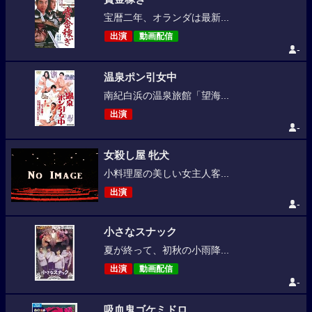
宝暦二年、オランダは最新...
出演
動画配信
-
温泉ポン引女中
南紀白浜の温泉旅館「望海...
出演
-
女殺し屋 牝犬
小料理屋の美しい女主人客...
出演
-
小さなスナック
夏が終って、初秋の小雨降...
出演
動画配信
-
吸血鬼ゴケミドロ