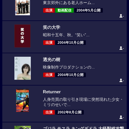
東京郊外にある老人ホーム...
出演
動画配信
2004年5月公開
-
笑の大学
昭和十五年、秋。“笑い”...
出演
2004年10月公開
-
透光の樹
映像制作プロダクションの...
出演
2004年10月公開
-
Returner
人身売買の取り引き現場に突然現れた少女・
ミリのせいで...
出演
2002年8月公開
-
ゴジラ モスラ キングギドラ 大怪獣総攻撃