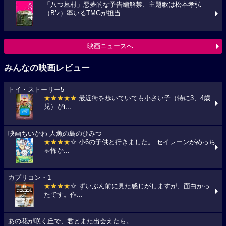
「八つ墓村」悪夢的な予告編解禁、主題歌は松本孝弘
（B’z）率いるTMGが担当
映画ニュースへ
みんなの映画レビュー
トイ・ストーリー5
★★★★★
最近街を歩いていても小さい子（特に3、4歳
児）がi...
映画ちいかわ 人魚の島のひみつ
★★★★
☆ 小6の子供と行きました。 セイレーンがめっち
ゃ怖か...
カプリコン・1
★★★★
☆ ずいぶん前に見た感じがしますが、面白かっ
たです。作...
あの花が咲く丘で、君とまた出会えたら。