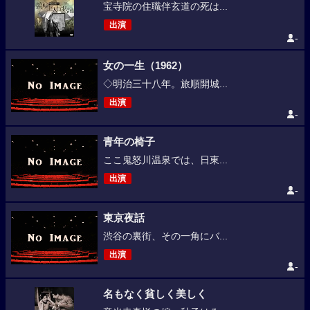
宝寺院の住職伴玄道の死は...
出演
-
女の一生（1962）
◇明治三十八年。旅順開城...
出演
-
青年の椅子
ここ鬼怒川温泉では、日東...
出演
-
東京夜話
渋谷の裏街、その一角にバ...
出演
-
名もなく貧しく美しく