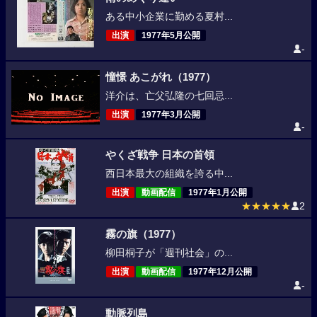
ある中小企業に勤める夏村...
出演
1977年5月公開
-
憧憬 あこがれ（1977）
洋介は、亡父弘隆の七回忌...
出演
1977年3月公開
-
やくざ戦争 日本の首領
西日本最大の組織を誇る中...
出演
動画配信
1977年1月公開
★★★★★
2
霧の旗（1977）
柳田桐子が「週刊社会」の...
出演
動画配信
1977年12月公開
-
動脈列島