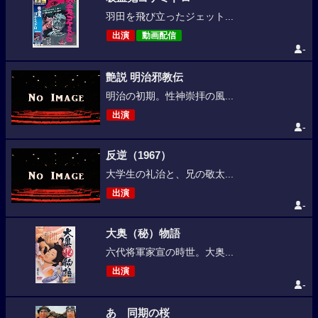
羽田を飛び立ったジェット...
出演
動画配信
-
艶説 明治邪教伝
明治の初期。性神崇拝の風...
出演
-
反逆（1967）
大学生の礼治と、兄の敬太...
出演
-
大奥（秘）物語
六代将軍家宣の時世。大奥...
出演
-
あゝ同期の桜