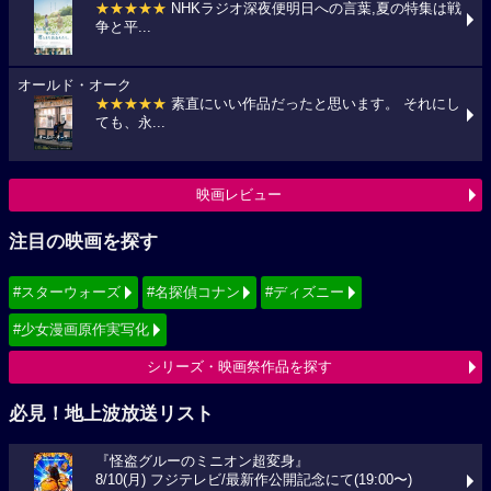
★★★★★
NHKラジオ深夜便明日への言葉,夏の特集は戦
争と平...
オールド・オーク
★★★★★
素直にいい作品だったと思います。 それにし
ても、永...
映画レビュー
注目の映画を探す
#スターウォーズ
#名探偵コナン
#ディズニー
#少女漫画原作実写化
シリーズ・映画祭作品を探す
必見！地上波放送リスト
『怪盗グルーのミニオン超変身』
8/10(月) フジテレビ/最新作公開記念にて(19:00〜)