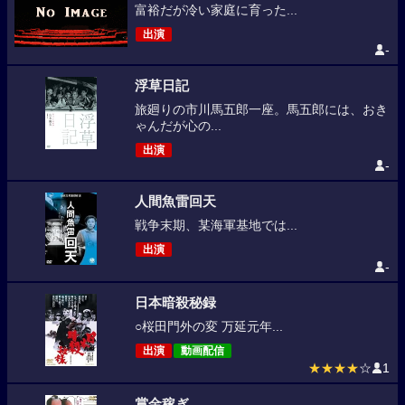
富裕だが冷い家庭に育った...
出演
-
浮草日記
旅廻りの市川馬五郎一座。馬五郎には、おき
ゃんだが心の...
出演
-
人間魚雷回天
戦争末期、某海軍基地では...
出演
-
日本暗殺秘録
○桜田門外の変 万延元年...
出演
動画配信
★★★★
☆
1
賞金稼ぎ