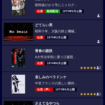
新幹線ひかり号にニトログ...
出演
動画配信
1975年9月公開
-
どてらい男
昭和十年、大阪の鉄と機械...
出演
1975年2月公開
-
青春の蹉跌
A大学法学部に通う江藤賢...
出演
1974年6月公開
★★★★★
2
哀しみのベラドンナ
中世フランスの美しい農村...
出演（声）
1973年6月公開
★★★★★
1
さえてるやつら