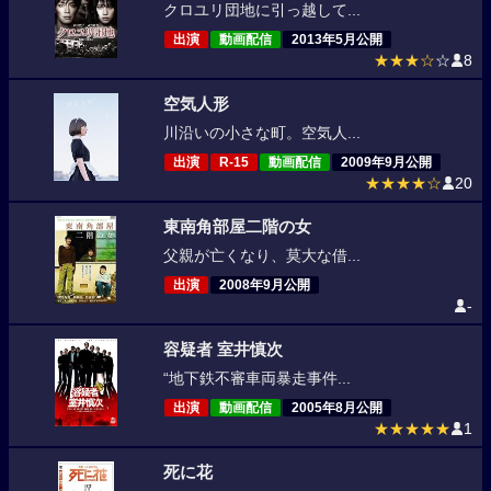
クロユリ団地に引っ越して...
出演
動画配信
2013年5月公開
★★★☆
☆
8
空気人形
川沿いの小さな町。空気人...
出演
R-15
動画配信
2009年9月公開
★★★★☆
20
東南角部屋二階の女
父親が亡くなり、莫大な借...
出演
2008年9月公開
-
容疑者 室井慎次
“地下鉄不審車両暴走事件...
出演
動画配信
2005年8月公開
★★★★★
1
死に花