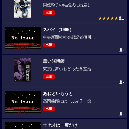
同僚幹子の結婚式に出席し...
出演
★★★★★
1
スパイ（1965）
中央新聞社社会部記者須川...
出演
-
黒い賭博師
東京に舞いもどった氷室浩...
出演
-
あねといもうと
高岡義郎には、ふみ子、節...
出演
-
十七才は一度だけ