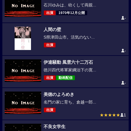
石川ゆみは、幼くして両親...
出演
1970年12月公開
-
人間の壁
S県津田山市。活気のない...
出演
-
伊達騒動 風雲六十二万石
徳川四代将軍家綱治下の寛...
出演
動画配信
-
美徳のよろめき
名門の家に育ち、倉越一郎...
出演
★★★★★
1
不良女学生