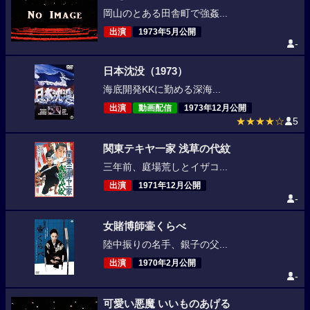
岡山のとある田舎町で強姦...
出演
1973年5月公開
-
日本沈没（1973）
海底開発KKに勤める深海...
出演
動画配信
1973年12月公開
★★★★☆
5
関東テキヤ一家 浅草の代紋
三年前、庭場荒しとイザコ...
出演
1971年12月公開
-
女賭博師壷くらべ
陸中振りの名手、銀子の父...
出演
1970年2月公開
-
可愛い悪魔 いいものあげる