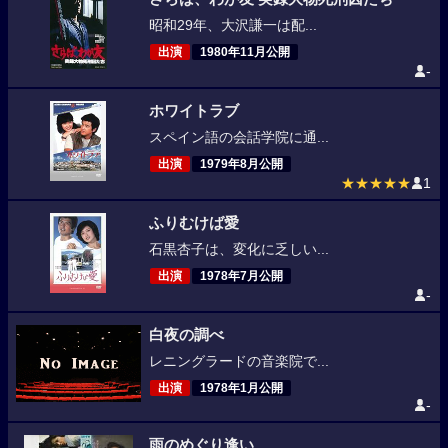
昭和29年、大沢謙一は配...
出演
1980年11月公開
-
ホワイトラブ
スペイン語の会話学院に通...
出演
1979年8月公開
★★★★★
1
ふりむけば愛
石黒杏子は、変化に乏しい...
出演
1978年7月公開
-
白夜の調べ
レニングラードの音楽院で...
出演
1978年1月公開
-
雨のめぐり逢い