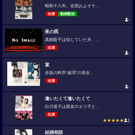
昭和十八年。全国およそ十...
出演
動画配信
-
夜の罠
真鍋藍子は信じていた夫、...
出演
-
宴
赤坂の料亭“綾羽”の長女...
出演
-
逢いたくて逢いたくて
白川道子は親友のエリ子と...
出演
★★★★★
1
結婚相談