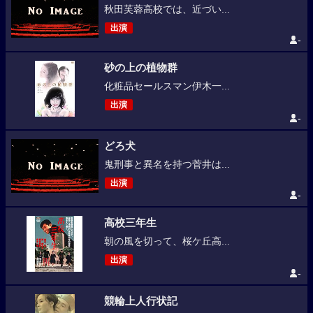
秋田芙蓉高校では、近づい...
出演
-
砂の上の植物群
化粧品セールスマン伊木一...
出演
-
どろ犬
鬼刑事と異名を持つ菅井は...
出演
-
高校三年生
朝の風を切って、桜ケ丘高...
出演
-
競輪上人行状記