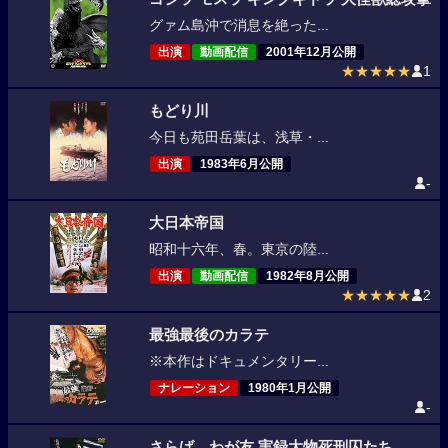
グァム島沖で消息を絶った...
出演
動画配信
2001年12月公開
★★★★★
1
もどり川
今日も苑田岳葉は、浅草・...
出演
1983年6月公開
-
大日本帝国
昭和十六年、春。東京の陸...
出演
動画配信
1982年8月公開
★★★★★
2
最強最後のカラテ
※本作はドキュメンタリー...
ナレーション
1980年1月公開
-
さらば、わが友 実録大物死刑囚たち