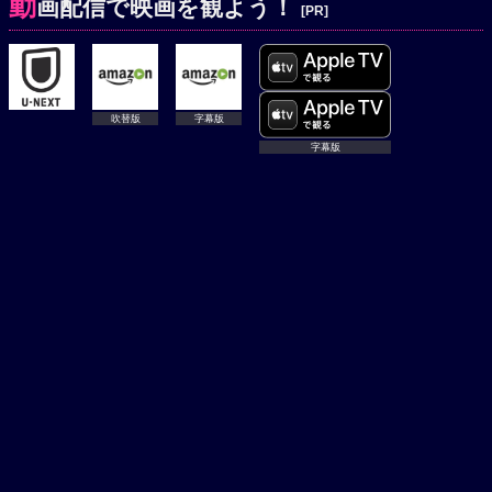
動
画配信で映画を観よう！
[PR]
吹替版
吹替版
字幕版
字幕版