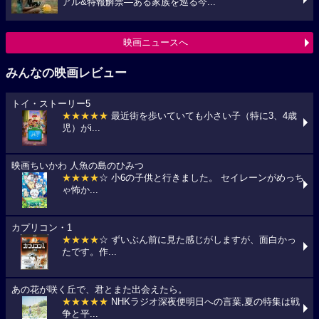
アル&特報解禁―ある家族を巡る今...
映画ニュースへ
みんなの映画レビュー
トイ・ストーリー5
★★★★★
最近街を歩いていても小さい子（特に3、4歳
児）がi...
映画ちいかわ 人魚の島のひみつ
★★★★
☆ 小6の子供と行きました。 セイレーンがめっち
ゃ怖か...
カプリコン・1
★★★★
☆ ずいぶん前に見た感じがしますが、面白かっ
たです。作...
あの花が咲く丘で、君とまた出会えたら。
★★★★★
NHKラジオ深夜便明日への言葉,夏の特集は戦
争と平...