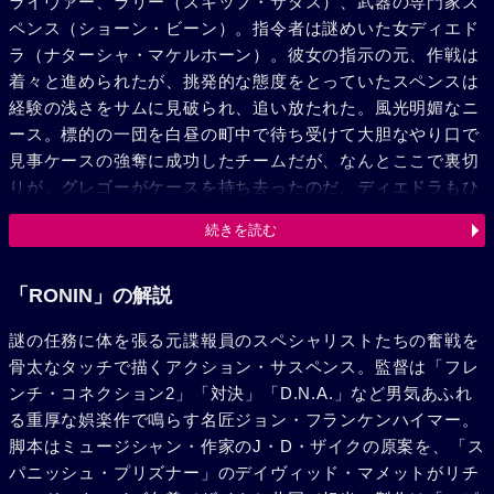
ライヴァー、ラリー（スキップ・サダス）、武器の専門家ス
ペンス（ショーン・ビーン）。指令者は謎めいた女ディエド
ラ（ナターシャ・マケルホーン）。彼女の指示の元、作戦は
着々と進められたが、挑発的な態度をとっていたスペンスは
経験の浅さをサムに見破られ、追い放たれた。風光明媚なニ
ース。標的の一団を白昼の町中で待ち受けて大胆なやり口で
見事ケースの強奪に成功したチームだが、なんとここで裏切
りが。グレゴーがケースを持ち去ったのだ。ディエドラもひ
そかにシーマス（ジョナサン・プライス）という謎の男と接
続きを読む
触を持つ。古いコロシアムでグレゴーをサムたちはキャッチ
するが、グレゴーは逃亡。そして現れたシーマスがラリーを
射殺して、ディエドラと共に姿を消す。ヴァンサンは腹を撃
「RONIN」の解説
たれたサムをジャン=ピエール（ミシェル・ロンダール）と
謎の任務に体を張る元諜報員のスペシャリストたちの奮戦を
いう情報屋の老人の邸宅にかくまう。サムはヴァンサンに自
骨太なタッチで描くアクション・サスペンス。監督は「フレ
ら指示を与えながら体内から弾丸を抜かせた。老人はサムに
ンチ・コネクション2」「対決」「D.N.A.」など男気あふれ
日本のローニンの話を聞かせる。傷が癒えたサムとヴァンサ
る重厚な娯楽作で鳴らす名匠ジョン・フランケンハイマー。
ンはケースの行方を追って行動を再開。ふたりはどうやらケ
脚本はミュージシャン・作家のJ・D・ザイクの原案を、「ス
ースはナターシャ・キリロヴァ（カタリーナ・ヴィット）と
パニッシュ・プリズナー」のデイヴィッド・マメットがリチ
いうスケートの女王のパトロンのロシアマフィアの元に運ば