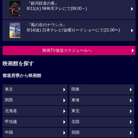
『銀河鉄道の夜』
8/11(火) NHK/Eテレにて(09:00～)
『風の谷のナウシカ』
8/14(金) 日本テレビ/金曜ロードショーにて(21:00〜)
映画TV放送スケジュールへ
映画館を探す
都道府県から映画館
東京
関東
関西
東海
北海道
東北
甲信越
北陸
中国
四国