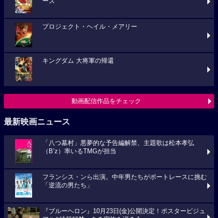
ーズ
プロジェクト・ヘイル・メアリー
キングダム 大将軍の帰還
動画配信作品をチェック
最新映画ニュース
「八つ墓村」悪夢的な予告編解禁、主題歌は松本孝弘
（B’z）率いるTMGが担当
フランシス・ンら出演。中年男たちがボートレースに挑む
「逆流の男たち」
『ブルーヘロン』10月23日(金)公開決定！ポスタービジュ