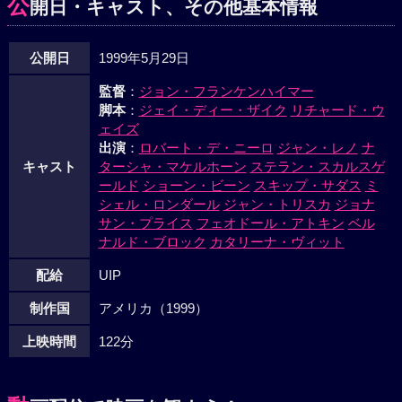
公
開日・キャスト、その他基本情報
公開日
1999年5月29日
監督
：
ジョン・フランケンハイマー
脚本
：
ジェイ・ディー・ザイク
リチャード・ウ
ェイズ
出演
：
ロバート・デ・ニーロ
ジャン・レノ
ナ
キャスト
ターシャ・マケルホーン
ステラン・スカルスゲ
ールド
ショーン・ビーン
スキップ・サダス
ミ
シェル・ロンダール
ジャン・トリスカ
ジョナ
サン・プライス
フェオドール・アトキン
ベル
ナルド・ブロック
カタリーナ・ヴィット
配給
UIP
制作国
アメリカ（1999）
上映時間
122分