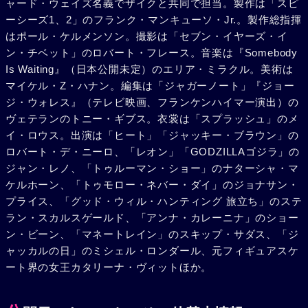
ャード・ウェイズ名義でザイクと共同で担当。製作は「スピ
れるとかぎつけた。マフィアと共にスケートの女王もリンク
ーシーズ1、2」のフランク・マンキューソ・Jr.。製作総指揮
上であえなく殺害して再びケースを手にしたグレゴーだが、
はポール・ケルメンソン。撮影は「セブン・イヤーズ・イ
警備員に化けていたシーマスの手で倒される。サムは出くわ
ン・チベット」のロバート・フレース。音楽は『Somebody
したディエドラに自分は諜報員でずっとシーマスを追ってい
Is Waiting』（日本公開未定）のエリア・ミラクル。美術は
たと告げ、シーマスを追い詰める。さしものシーマスも、サ
マイケル・Z・ハナン。編集は「ジャガーノート」『ジョー
ムとヴァンサンの手でついに果てた。ケースも取り戻されで
ジ・ウォレス』（テレビ映画、フランケンハイマー演出）の
すべてが終わり、サムとヴァンサンは友情を確かめあって別
ヴェテランのトニー・ギブス。衣裳は「スプラッシュ」のメ
れるのだった。
イ・ロウス。出演は「ヒート」「ジャッキー・ブラウン」の
ロバート・デ・ニーロ、「レオン」「GODZILLAゴジラ」の
ジャン・レノ、「トゥルーマン・ショー」のナターシャ・マ
ケルホーン、「トゥモロー・ネバー・ダイ」のジョナサン・
プライス、「グッド・ウィル・ハンティング 旅立ち」のステ
ラン・スカルスゲールド、「アンナ・カレーニナ」のショー
ン・ビーン、「マネートレイン」のスキップ・サダス、「ジ
ャッカルの日」のミシェル・ロンダール、元フィギュアスケ
ート界の女王カタリーナ・ヴィットほか。