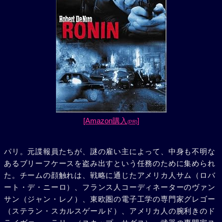
[Amazon購入
]
(PR)
パリ。元諜報員たちが、謎の雇い主によって、中身も不明な
あるブリーフケースを盗み出すという任務のために集められ
た。チームの顔触れは、戦略に通じたアメリカ人サム（ロバ
ート・デ・ニーロ）、フランス人コーディネーターのヴァン
サン（ジャン・レノ）、東欧圏の電子工学の専門家グレゴー
（ステラン・スカルスゲールド）、アメリカ人の腕利きのド