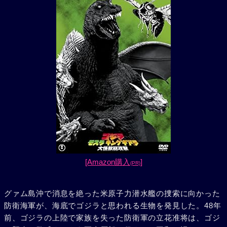
[Amazon購入
]
(PR)
グァム島沖で消息を絶った米原子力潜水艦の捜索に向かった
防衛海軍が、海底でゴジラと思われる生物を発見した。48年
前、ゴジラの上陸で家族を失った防衛軍の立花准将は、ゴジ