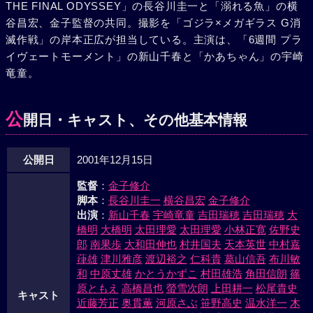
THE FINAL ODYSSEY」の長谷川圭一と「溺れる魚」の横
となってゴジラを海中へと引きずり込んだ。ゴジラを撃退す
谷昌宏、金子監督の共同。撮影を「ゴジラ×メガギラス G消
るには聖獣と共に戦うしかないと考え、D-03ミサイルを搭載
滅作戦」の岸本正広が担当している。主演は、「6週間 プラ
した特殊潜航艇さつまに乗り込んでいた立花准将は、この時
イヴェートモーメント」の新山千春と「かあちゃん」の宇崎
をチャンスとばかりさつまもろともゴジラの体内へと突っ込
竜童。
んで行く。そんな父親の姿に心打たれた由里は、報道へのプ
ロ意識に目覚めゴジラとの戦いを最後まで放送することを決
意し、レポートを続けた。そして、ゴジラの体内D-03を発射
公
開日・キャスト、その他基本情報
し、ゴジラを倒すことに成功した立花准将は、無事、生還を
果たす。だが、海の底では死んだ筈のゴジラの心臓がまだ鼓
公開日
2001年12月15日
動を続けていたのである。
監督
：
金子修介
脚本
：
長谷川圭一
横谷昌宏
金子修介
出演
：
新山千春
宇崎竜童
吉田瑞穂
吉田瑞穂
大
橋明
大橋明
太田理愛
太田理愛
小林正寛
佐野史
郎
南果歩
大和田伸也
村井国夫
天本英世
中村嘉
葎雄
津川雅彦
渡辺裕之
仁科貴
葛山信吾
布川敏
和
中原丈雄
かとうかずこ
村田雄浩
角田信朗
篠
原ともえ
高橋昌也
螢雪次朗
上田耕一
松尾貴史
キャスト
近藤芳正
奥貫薫
河原さぶ
笹野高史
温水洋一
木