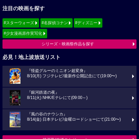
注目の映画を探す
#スターウォーズ
#名探偵コナン
#ディズニー
#少女漫画原作実写化
シリーズ・映画祭作品を探す
必見！地上波放送リスト
『怪盗グルーのミニオン超変身』
8/10(月) フジテレビ/最新作公開記念にて(19:00〜)
『銀河鉄道の夜』
8/11(火) NHK/Eテレにて(09:00～)
『風の谷のナウシカ』
8/14(金) 日本テレビ/金曜ロードショーにて(21:00〜)