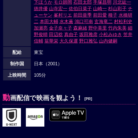
下ほうか
モロ師岡
石田太郎
手塚昌明
川北紘一
徳井優
山寺宏一
佐伯日菜子
山崎一
杉山彩子
チ
ューヤン
峯村リエ
前田亜季
前田愛
種子
水橋研
二
本田大輔
水木薫
鴻口可南
玄海竜二
村松利史
加瀬亮
金子奈々子
森麻緒
野中美里
竹内朱美
細
野俊晴
田辺稔
真由子
坂田雅彦
小松みゆき
笠井
信輔
翁華栄
大久保運
野口雅弘
山内健嗣
配給
東宝
制作国
日本（2001）
上映時間
105分
動
画配信で映画を観よう！
[PR]