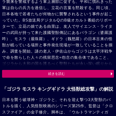
ラ襲来を警戒するよう軍上層部に促すも、平和に慣れきった
軍は自らの兵力を過信し、立花の言葉を黙殺する。同じ頃、
日本各地で若者たちが何物かに襲撃されるという事件が起こ
っていた。BS放送局デジタルQのB級オカルト番組のリポー
ターで、立花の娘である由里は、友人でサイエンス・ライタ
ーの武田が持って来た護國聖獣傳記にあるバラゴン（婆羅護
吽）、モスラ（最珠羅）、ギドラ（魏怒羅）の日本古来の怪
獣が眠っている場所と事件発生現場が一致していることを掴
み、調査を開始。謎の老人・伊佐山からゴジラは太平洋戦争
で命を散らした人々の残留思念=怨念の集合体であること、
ゴジラから大和の国を護るべく聖獣たちが永い深い眠りから
覚醒するであろうことなどを聞き出すのであった。そんな矢
続きを読む
先、ゴジラが焼津に上陸。更にバラゴンが地中から出現し、
ふたつの怪獣が箱根で激突する。だがバラゴンは以前よりパ
ワーアップしているゴジラの敵ではなく、バラゴンを倒した
「ゴジラ モスラ キングギドラ 大怪獣総攻撃」の解説
ゴジラは東京へ移動を始めた。やがて、ゴジラは横浜に出現
日本を襲う破壊神・ゴジラと、それを迎え撃つ3大聖獣のバ
した。迎え撃つモスラとギドラは、壮絶なバトルを展開。し
トルを描く、人気怪獣映画のシリーズ第25作。監督は「クロ
かし、ギドラもモスラの力を借りてキングギドラへと姿を変
スファイア」の金子修介。脚本は、「ウルトラマンティガ
えるも、遂に力尽きてしまう。ところがその時、3聖獣が光