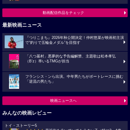
動画配信作品をチェック
最新映画ニュース
『つりこまち』2026年秋公開決定！仲村悠菜が映画初主演
で“釣りで五輪金メダル”を目指す
「八つ墓村」悪夢的な予告編解禁、主題歌は松本孝弘
（B’z）率いるTMGが担当
フランシス・ンら出演。中年男たちがボートレースに挑む
「逆流の男たち」
映画ニュースへ
みんなの映画レビュー
トイ・ストーリー5