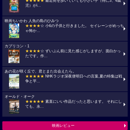
★★★★★
最近街を歩いていても小さい子（特に3、4歳
児）がi...
映画ちいかわ 人魚の島のひみつ
★★★★
☆ 小6の子供と行きました。 セイレーンがめっち
ゃ怖か...
カプリコン・1
★★★★
☆ ずいぶん前に見た感じがしますが、面白かっ
たです。作...
あの花が咲く丘で、君とまた出会えたら。
★★★★★
NHKラジオ深夜便明日への言葉,夏の特集は戦
争と平...
オールド・オーク
★★★★★
素直にいい作品だったと思います。 それにし
ても、永...
映画レビュー