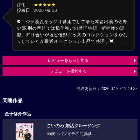
評価
★★★★★
投稿日
2025-09-13
👽ゴジラ談義をラジオ番組でして居た本篇出演の佐野
史郎,別の番組では私仕舞いの整理整頓・断捨離の話
題。知り合いが塩ビ怪獣グッズのコレクションをかな
りしていたが最近オークション出品で整理し👾
レビューをもっと見る
レビューを投稿する
最終更新日：2026-07-29 11:49:32
関連作品
金子修介作品
こいのわ 婚活クルージング
65歳・バツイチの門脇誠...