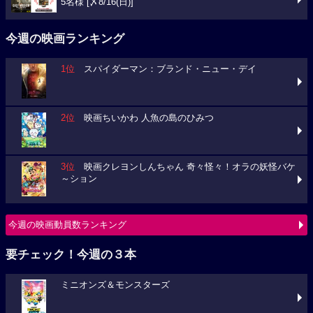
5名様 [〆8/16(日)]
今週の映画ランキング
1位
スパイダーマン：ブランド・ニュー・デイ
2位
映画ちいかわ 人魚の島のひみつ
3位
映画クレヨンしんちゃん 奇々怪々！オラの妖怪バケ
～ション
今週の映画動員数ランキング
要チェック！今週の３本
ミニオンズ＆モンスターズ