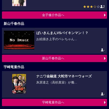
★★★☆
☆
2
金子修介作品へ
新山千春作品
ばいきんまんVSバイキンマン！？
お絵描き上手のベレちゃん...
-
新山千春作品へ
宇崎竜童作品
ナニワ金融道 大蛇市マネーウォーズ
灰原達之（高杉真宙）が働...
-
宇崎竜童作品へ