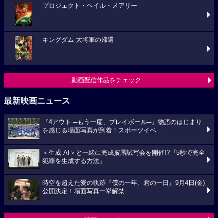
プロジェクト・ヘイル・メアリー
キングダム 大将軍の帰還
動画配信作品をチェック
最新映画ニュース
『4アウト ─もう一度、プレイボール─』物語のはじまり
を感じる場面写真が到着！スポーツイベ...
＜生成 AI＞と一緒に完成披露試写会を開催!?『5秒で完全
犯罪を生成する方法』
時空を超えた愛の軌跡『僕の一年、君の一日』9月4日(金)
公開決定！場面写真一挙解禁