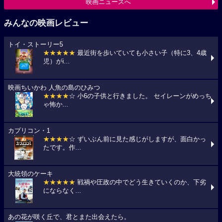
映画ニュースへ
みんなの映画レビュー
トイ・ストーリー5
★★★★★
最近街を歩いていても小さい子（特に3、4歳
児）がi...
映画ちいかわ 人魚の島のひみつ
★★★★
☆ 小6の子供と行きました。 セイレーンがめっち
ゃ怖か...
カプリコン・1
★★★★
☆ ずいぶん前に見た感じがしますが、面白かっ
たです。作...
大統領のケーキ
★★★★★
戦禍や圧政の中でどう生きていくのか、下劣
にならなく...
あの花が咲く丘で、君とまた出会えたら。