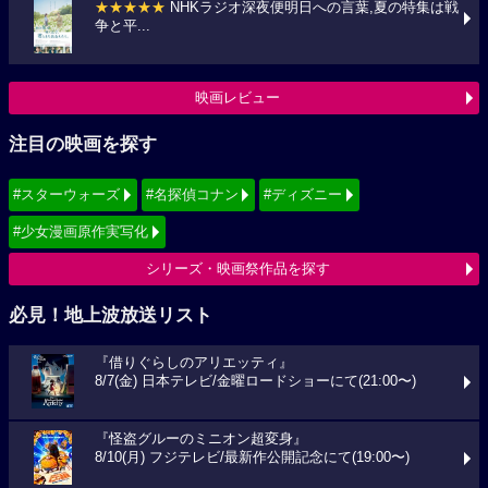
★★★★★
NHKラジオ深夜便明日への言葉,夏の特集は戦
争と平...
映画レビュー
注目の映画を探す
#スターウォーズ
#名探偵コナン
#ディズニー
#少女漫画原作実写化
シリーズ・映画祭作品を探す
必見！地上波放送リスト
『借りぐらしのアリエッティ』
8/7(金) 日本テレビ/金曜ロードショーにて(21:00〜)
『怪盗グルーのミニオン超変身』
8/10(月) フジテレビ/最新作公開記念にて(19:00〜)