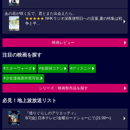
あの花が咲く丘で、君とまた出会えたら。
★★★★★
NHKラジオ深夜便明日への言葉,夏の特集は戦
争と平...
映画レビュー
注目の映画を探す
#スターウォーズ
#名探偵コナン
#ディズニー
#少女漫画原作実写化
シリーズ・映画祭作品を探す
必見！地上波放送リスト
『借りぐらしのアリエッティ』
8/7(金) 日本テレビ/金曜ロードショーにて(21:00〜)