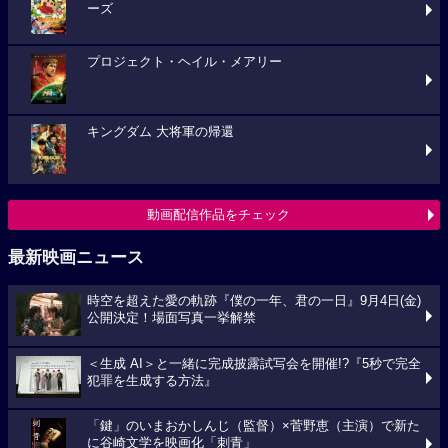
ーズ
プロジェクト・ヘイル・メアリー
キングダム 大将軍の帰還
動画配信作品をチェック
最新映画ニュース
時空を超えた愛の軌跡『僕の一年、君の一日』9月4日(金)
公開決定！場面写真一挙解禁
＜生成 AI＞と一緒に完成披露試写会を開催!?『5秒で完全
犯罪を生成する方法』
「鍵」のいまおかしんじ（監督）×菅野恵（主演）で新た
に谷崎文学を映画化「刺青」