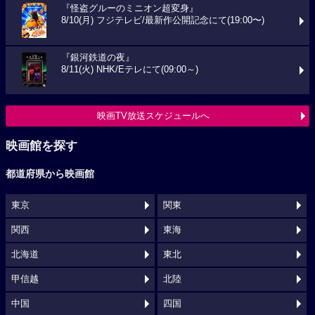
『怪盗グルーのミニオン超変身』
8/10(月) フジテレビ/最新作公開記念にて(19:00〜)
『銀河鉄道の夜』
8/11(火) NHK/Eテレにて(09:00～)
映画TV放送スケジュールへ
映画館を探す
都道府県から映画館
東京
関東
関西
東海
北海道
東北
甲信越
北陸
中国
四国