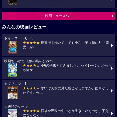
映画ニュースへ
みんなの映画レビュー
トイ・ストーリー5
★★★★★
最近街を歩いていても小さい子（特に3、4歳
児）がi...
映画ちいかわ 人魚の島のひみつ
★★★★
☆ 小6の子供と行きました。 セイレーンがめっち
ゃ怖か...
カプリコン・1
★★★★
☆ ずいぶん前に見た感じがしますが、面白かっ
たです。作...
大統領のケーキ
★★★★★
戦禍や圧政の中でどう生きていくのか、下劣
にならなく...