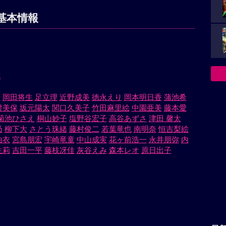
基本情報
花
希
岡田将生
足立理
近野成美
徳永えり
岡本明日香
蒲池希
村美保
坂元陽太
関口久美子
竹田麻里絵
中園亜美
藤本愛
菊池ひさえ
桐山妙子
塩野谷宏子
高谷あずさ
津田 馨太
乃
柳下大
さとう珠緒
藤村俊二
若葉竜也
南明奈
恒吉梨絵
由衣
宮島朋宏
宇崎竜童
中山成実
花ヶ前浩一
永井朋弥
内
生莉
吉田一平
藤枝冴佳
灰谷えみ
森本レオ
原日出子