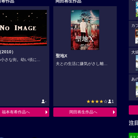
有希作品
岡田将生作品
カ
2010）
大
聖地X
小さな街。幼い頃に...
夫との生活に嫌気がさし離...
あ
-
★★★★
☆
1
福本有希作品へ
岡田将生作品へ
注
#ス