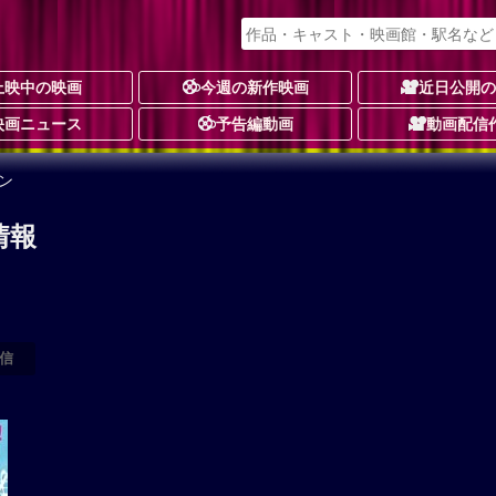
上映中の映画
今週の新作映画
近日公開
映画ニュース
予告編動画
動画配信
ン
情報
信