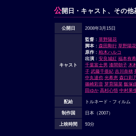
公
開日・キャスト、その他
公開日
2008年3月15日
監督
：
草野陽花
脚本
：
森田剛行
草野陽
原作
：
柏木ハルコ
出演
：
安良城紅
福本有
キャスト
千葉富士男
漆間朝子
木
子
武藤千亜紀
吉川奈穂
中丸達也
光希恵
森口彩
篠崎彩音
芽育陽菜
飯塚
田ゆか
高杉心悟
中村果
配給
トルネード・フィルム
制作国
日本（2007）
上映時間
93分