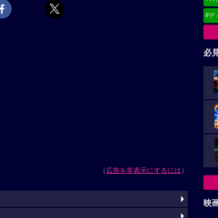
#デ
必
（
広告を非表示にするには
）
映