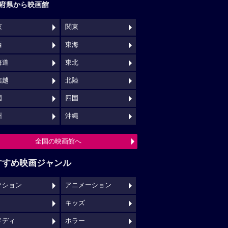
府県から映画館
京
関東
西
東海
海道
東北
信越
北陸
国
四国
州
沖縄
全国の映画館へ
すすめ映画ジャンル
クション
アニメーション
キッズ
メディ
ホラー