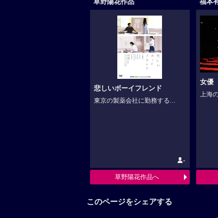
草野陽花作品
福本
女優（
悲しいボーイフレンド
上海の
東京の製薬会社に勤務する...
-
草野陽花作品へ
このページをシェアする