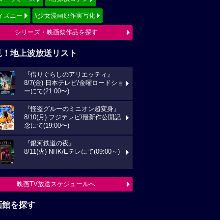
ィズニー
#少女漫画原作実写化
シリーズ・映画祭作品を探す
見！地上波放送リスト
『借りぐらしのアリエッティ』
8/7(金) 日本テレビ/金曜ロードショ
ーにて(21:00〜)
『怪盗グルーのミニオン超変身』
8/10(月) フジテレビ/最新作公開記
念にて(19:00〜)
『銀河鉄道の夜』
8/11(火) NHK/Eテレにて(09:00～)
映画TV放送スケジュールへ
画館を探す