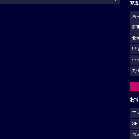
都道
東
関
北
甲
中
九
お
ア
SF
コ