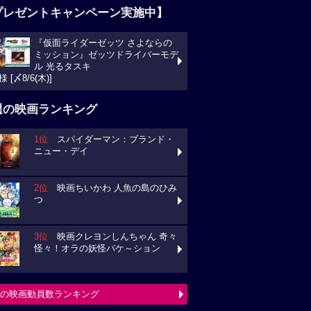
プレゼントキャンペーン実施中】
『仮面ライダーゼッツ さよならの
ミッション』ゼッツドライバーモデ
ル 光るタスキ
様 [〆8/6(木)]
週の映画ランキング
1位
スパイダーマン：ブランド・
ニュー・デイ
2位
映画ちいかわ 人魚の島のひみ
つ
3位
映画クレヨンしんちゃん 奇々
怪々！オラの妖怪バケ～ション
の映画動員数ランキング