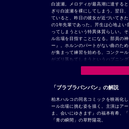
白波瀬。メロディが最高潮に達すると
ぎり白波瀬を裸にしてしまう。翌日、
ていると、昨日の彼女が近づいてきた
の1年先輩であった。芹生は心地よい
ってしまうという特異体質らしい。そ
ル出場を目指すことになる。部員の神
ー』。ホルンのパートがない曲のため
が集まって練習を始める。コンクール
がズリ落ちてしまうというハプニング
出場が決定する。自由曲『ダッタン人
生を高揚させるような演奏ができずに
合唱部の顧問から、活動休止とコンク
る日、練習に参加せず部屋のベッドで
「ブラブラバンバン」の解説
それは白波瀬や八田たちが丘の上から
柏木ハルコの同名コミックを映画化し
ステージに上がることを決意する……
ール出場に挑む姿を描く。主演はアー
ま、会いにゆきます』の福本有希、「
「青の瞬間」の草野陽花。