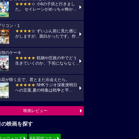
★★★★
☆ 小6の子供と行きまし
た。 セイレーンがめっちゃ怖か...
プリコン・1
★★★★
☆ ずいぶん前に見た感じ
がしますが、面白かったです。作...
統領のケーキ
★★★★★
戦禍や圧政の中でどう
生きていくのか、下劣にならなく...
の花が咲く丘で、君とまた出会えたら。
★★★★★
NHKラジオ深夜便明日
への言葉,夏の特集は戦争と平...
映画レビュー
目の映画を探す
ターウォーズ
#名探偵コナン