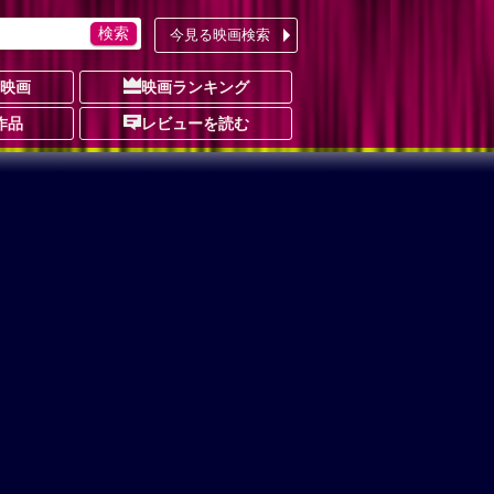
今見る映画検索
の映画
映画ランキング
作品
レビューを読む