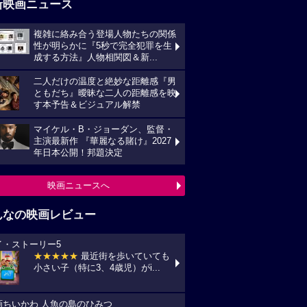
新映画ニュース
複雑に絡み合う登場人物たちの関係
性が明らかに『5秒で完全犯罪を生
成する方法』人物相関図＆新...
二人だけの温度と絶妙な距離感『男
ともだち』曖昧な二人の距離感を映
す本予告＆ビジュアル解禁
マイケル・B・ジョーダン、監督・
主演最新作 『華麗なる賭け』2027
年日本公開！邦題決定
映画ニュースへ
んなの映画レビュー
イ・ストーリー5
★★★★★
最近街を歩いていても
小さい子（特に3、4歳児）がi...
画ちいかわ 人魚の島のひみつ