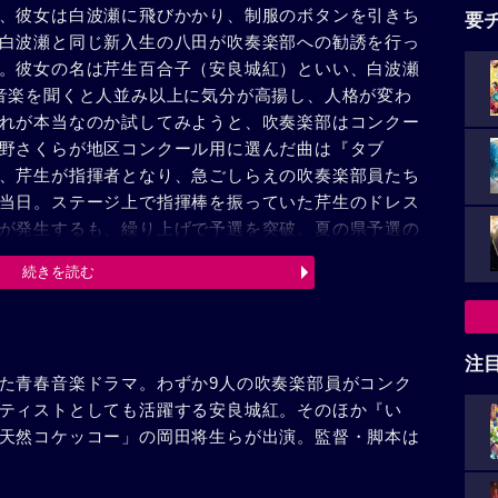
、彼女は白波瀬に飛びかかり、制服のボタンを引きち
要
白波瀬と同じ新入生の八田が吹奏楽部への勧誘を行っ
。彼女の名は芹生百合子（安良城紅）といい、白波瀬
音楽を聞くと人並み以上に気分が高揚し、人格が変わ
れが本当なのか試してみようと、吹奏楽部はコンクー
野さくらが地区コンクール用に選んだ曲は『タブ
、芹生が指揮者となり、急ごしらえの吹奏楽部員たち
当日。ステージ上で指揮棒を振っていた芹生のドレス
が発生するも、繰り上げで予選を突破。夏の県予選の
の踊り』の練習に励む部員たちだったが、なかなか芹
続きを読む
いた。そんなある日、芹生の服が脱げた事件を知った
ールへの出場停止を告げられる。コンクール目前のあ
寝転んでいた芹生の耳に『ボレロ』が聞こえてくる。
芹生のために演奏している音楽だった。芹生は、再び
注
た青春音楽ドラマ。わずか9人の吹奏楽部員がコンク
。
ティストとしても活躍する安良城紅。そのほか『い
天然コケッコー」の岡田将生らが出演。監督・脚本は