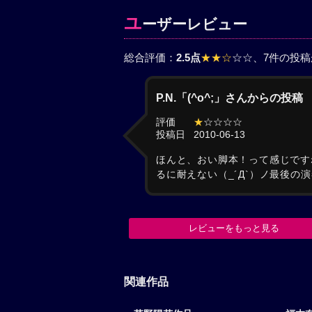
ユ
ーザーレビュー
総合評価：
2.5点
★★☆
☆☆
、7件の投
P.N.「(^o^;」さんからの投稿
評価
★
☆☆☆☆
投稿日
2010-06-13
ほんと、おい脚本！って感じです
るに耐えない（_´Д`）ノ最後の
レビューをもっと見る
関連作品