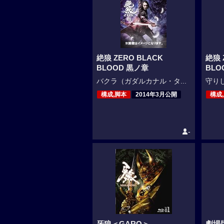
絶狼 ZERO BLACK
絶狼 
BLOOD 黒ノ章
BLO
バクラ（ガダルカナル・タ...
守りし
構成,脚本
2014年3月公開
構成
-
牙狼＜GARO＞
劇場