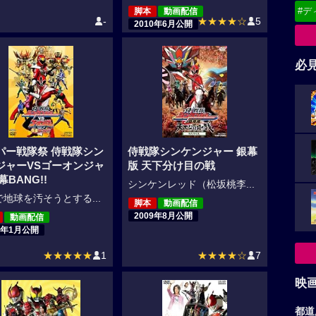
#デ
脚本
動画配信
-
★★★★☆
5
2010年6月公開
必
パー戦隊祭 侍戦隊シン
侍戦隊シンケンジャー 銀幕
ジャーVSゴーオンジャ
版 天下分け目の戦
幕BANG!!
シンケンレッド（松坂桃李...
地球を汚そうとする...
脚本
動画配信
2009年8月公開
動画配信
0年1月公開
★★★★★
1
★★★★☆
7
映
都道