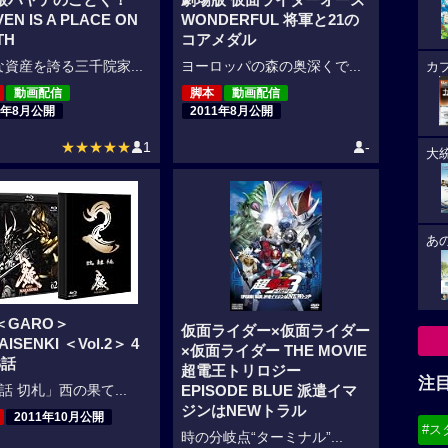
EN IS A PLACE ON
WONDERFUL 将軍と21の
TH
コアメダル
資産を誇る三千院家...
ヨーロッパの森の奥深くで...
カ
動画配信
脚本
動画配信
1年8月公開
2011年8月公開
★★★★★
1
-
大
あ
＜GARO＞
仮面ライダー×仮面ライダー
ISENKI ＜Vol.2＞ 4
×仮面ライダー THE MOVIE
6話
超電王トリロジー
注
話 切札」西の果て...
EPISODE BLUE 派遣イマ
ジンはNEWトラル
2011年10月公開
#ス
時の分岐点“ターミナル”...