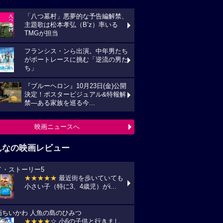
「八つ墓村」悪夢的な予告編解禁、
主題歌は松本孝弘（B’z）率いる
TMGが担当
フランシス・ンら出演。中年男たち
がボートレースに挑む「逆流の男た
ち」
『ブルーヘロン』10月23日(金)公開
決定！ポスタービジュアル&特報解
禁―ある家族を巡る今...
映画ニュースへ
んなの映画レビュー
イ・ストーリー5
★★★★★
最近街を歩いていても
小さい子（特に3、4歳児）がi...
画ちいかわ 人魚の島のひみつ
★★★★
☆ 小6の子供と行きまし