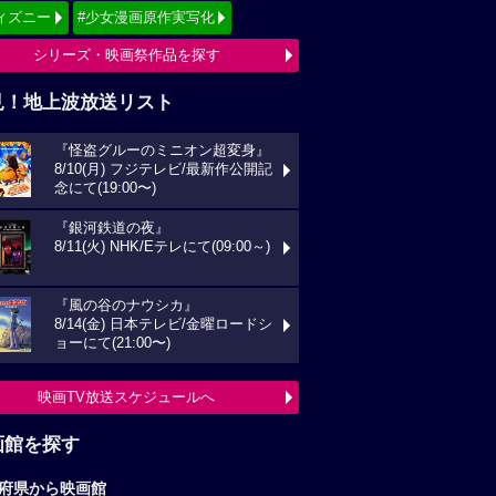
ィズニー
#少女漫画原作実写化
シリーズ・映画祭作品を探す
見！地上波放送リスト
『怪盗グルーのミニオン超変身』
8/10(月) フジテレビ/最新作公開記
念にて(19:00〜)
『銀河鉄道の夜』
8/11(火) NHK/Eテレにて(09:00～)
『風の谷のナウシカ』
8/14(金) 日本テレビ/金曜ロードシ
ョーにて(21:00〜)
映画TV放送スケジュールへ
画館を探す
府県から映画館