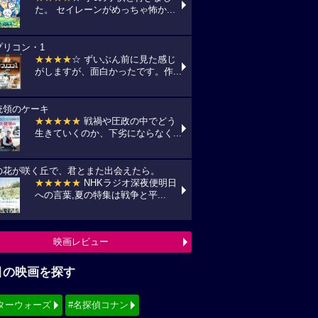
た。 セイレーンがめっちゃ怖か...
プリコン・1
★★★★
☆ ずいぶん前に見た感じ
がしますが、面白かったです。作...
統領のケーキ
★★★★★
戦禍や圧政の中でどう
生きていくのか、下劣にならなく...
の花が咲く丘で、君とまた出会えたら。
★★★★★
NHKラジオ深夜便明日
への言葉,夏の特集は戦争と平...
映画レビュー
目の映画を探す
ターウォーズ
#名探偵コナン