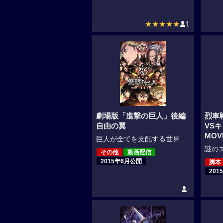
★★★★★
1
劇場版「進撃の巨人」後編
烈車
自由の翼
VS
MOV
巨人が全てを支配する世界...
謎のエ
その他
動画配信
2015年6月公開
脚本
201
-