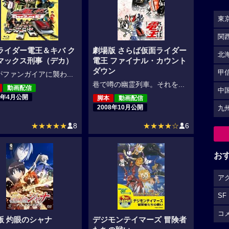
東
関
ライダー電王＆キバ ク
劇場版 さらば仮面ライダー
北
マックス刑事（デカ）
電王 ファイナル・カウント
ダウン
甲
ファンガイアに襲わ...
巷で噂の幽霊列車。それを...
動画配信
中
8年4月公開
脚本
動画配信
2008年10月公開
九
★★★★★
8
★★★★☆
6
お
ア
SF
コ
版 灼眼のシャナ
デジモンテイマーズ 冒険者