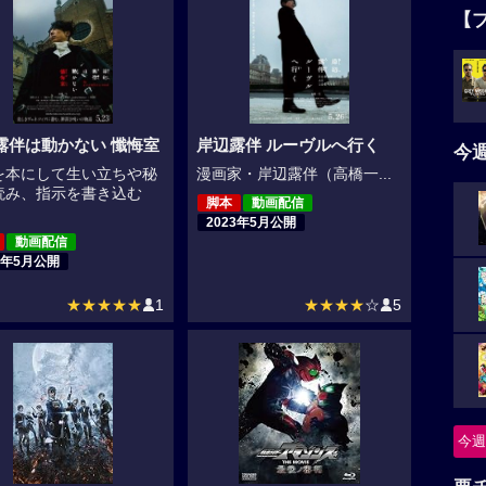
【
露伴は動かない 懺悔室
岸辺露伴 ルーヴルへ行く
今
を本にして生い立ちや秘
漫画家・岸辺露伴（高橋一...
読み、指示を書き込む
脚本
動画配信
2023年5月公開
動画配信
5年5月公開
★★★★★
1
★★★★
☆
5
今週