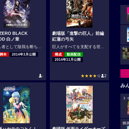
ZERO BLACK
劇場版「進撃の巨人」前編
OD 白ノ章
紅蓮の弓矢
者として陰我を断ち...
巨人がすべてを支配する世...
,脚本
2014年3月公開
構成
動画配信
2014年11月公開
-
★★★★
☆
2
み
ト
映
版ハヤテのごとく！
劇場版 仮面ライダーオーズ