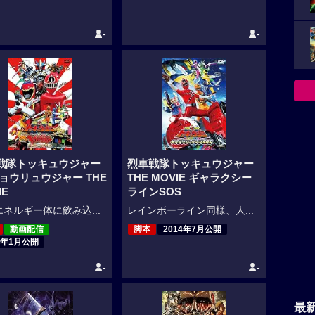
-
-
戦隊トッキュウジャー
烈車戦隊トッキュウジャー
キョウリュウジャー THE
THE MOVIE ギャラクシー
IE
ラインSOS
ネルギー体に飲み込...
レインボーライン同様、人...
動画配信
脚本
2014年7月公開
5年1月公開
-
-
最