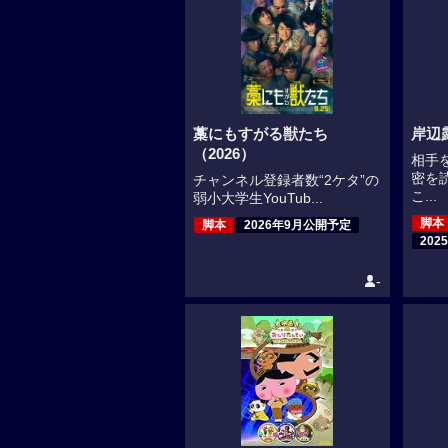
藁にもすがる獣たち
岸辺
（2026）
相手
密を
チャンネル登録者数“2ケタ”の
こ...
弱小大学生YouTub...
脚本
脚本
2026年9月公開予定
202
-