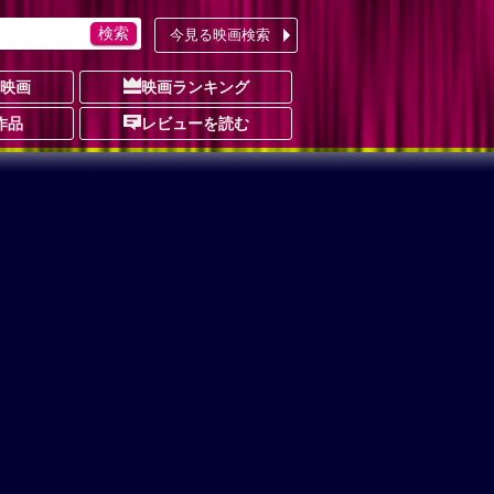
今見る映画検索
の映画
映画ランキング
作品
レビューを読む