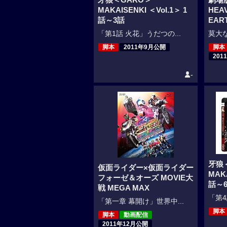
MAKAISENKI ＜Vol.1＞ 1
HEAV
話～3話
EAR
「第1話 火花」うだつの...
莫大な
脚本
2011年9月公開
脚本
201
-
牙狼
仮面ライダー×仮面ライダー
MAKA
フォーゼ＆オーズ MOVIE大
話～
戦 MEGA MAX
「第4
「第一章 幕開け」世界中...
脚本
脚本
動画配信
2011年12月公開