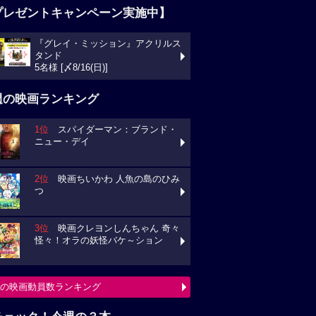
プレゼントキャンペーン実施中】
『グレイ・ミッション』アクリルス
タンド
5名様 [〆8/16(日)]
週の映画ランキング
1位
スパイダーマン：ブランド・
ニュー・デイ
2位
映画ちいかわ 人魚の島のひみ
つ
3位
映画クレヨンしんちゃん 奇々
怪々！オラの妖怪バケ～ション
の映画動員数ランキング