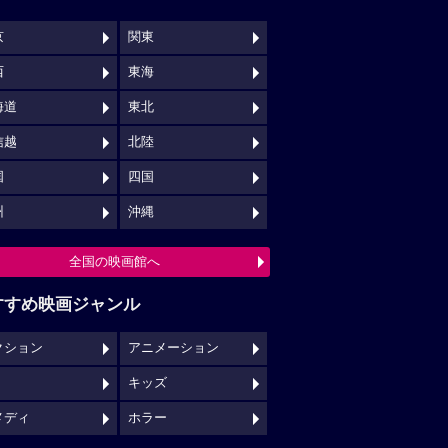
京
関東
西
東海
海道
東北
信越
北陸
国
四国
州
沖縄
全国の映画館へ
すすめ映画ジャンル
クション
アニメーション
キッズ
メディ
ホラー