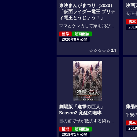
東映まんがまつり（2020）
映画
「仮面ライダー電王 プリテ
天正十
ィ電王とうじょう！」
脚本
ママとケンカして家を飛び...
201
監修
動画配信
2020年8月公開
☆☆☆☆☆
1
劇場版「進撃の巨人」
薄墨桜
Season2 覚醒の咆哮
平安の
目の前で母が抵抗する術も...
脚本
201
構成
動画配信
2018年1月公開