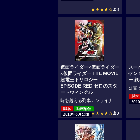
★★★★☆
3
仮面ライダー×仮面ライダー
スー
×仮面ライダー THE MOVIE
ケン
超電王トリロジー
ー 銀
EPISODE RED ゼロのスタ
公害で
ートウィンクル
脚本
時を越える列車デンライナ...
201
脚本
動画配信
★★★★☆
3
2010年5月公開