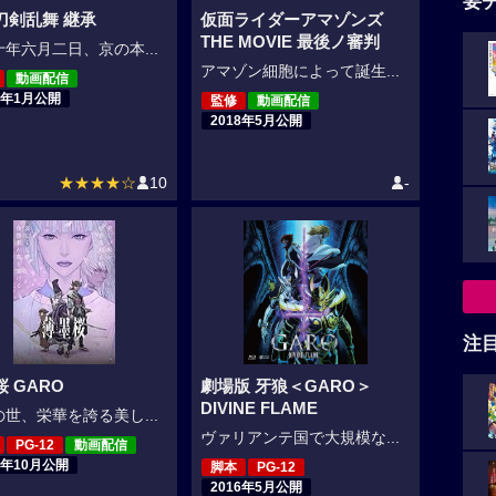
要
刀剣乱舞 継承
仮面ライダーアマゾンズ
THE MOVIE 最後ノ審判
年六月二日、京の本...
アマゾン細胞によって誕生...
動画配信
9年1月公開
監修
動画配信
2018年5月公開
★★★★☆
10
-
注
 GARO
劇場版 牙狼＜GARO＞
DIVINE FLAME
世、栄華を誇る美し...
ヴァリアンテ国で大規模な...
PG-12
動画配信
8年10月公開
脚本
PG-12
2016年5月公開