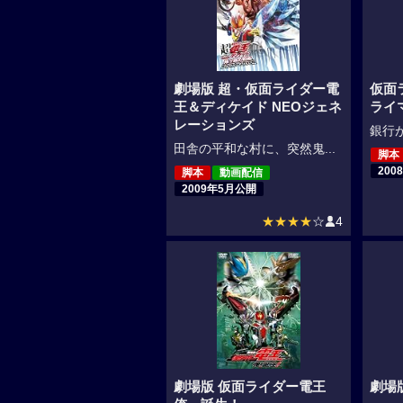
劇場版 超・仮面ライダー電
仮面
王＆ディケイド NEOジェネ
ライ
レーションズ
銀行が
田舎の平和な村に、突然鬼...
脚本
200
脚本
動画配信
2009年5月公開
★★★★
☆
4
劇場版 仮面ライダー電王
劇場