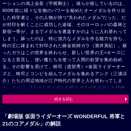
ーションの鴻上会長（宇梶剛士）。彼らが探しているのは、
800年前に様々な生物のパワーを秘めたオーメダルを作り出
した科学者と、その人物が持つ“失われたメダル”だった。だ
が封印を解くことに成功した途端、そのヨーロッパの森林と
新宿一帯が、まるでメダルを裏返すかのように入れ替わって
しまう。蘇ったのは、特に強力なメダルを作る能力を持ち、
時の王に疎まれて封印された錬金術師ガラ（酒井美紀）。蘇
ったガラはこの世界を終わらせ、新しい世界の王=オーズに
なると宣言し、使い魔たちを使って人間の欲望を集め始め
る。その影響を受けて、映司（渡部秀）=仮面ライダーオー
ズと、映司とコンビを組んでメダルを集めるアンク（三浦涼
介）たちの周辺地域が江戸時代の世界と入れ替わってしま
う。さらに、2人はコアメダルを狙うガラが生み出した怪物
ヤミーたちと戦う羽目に。オーズに変身するために必要なメ
続きを読む
ダルを次々に奪われ、大ピンチに陥る映司たち。出会った町
人や八代将軍・吉宗（松平健）に窮地を救われるものの、
人々の欲望によって世界の終焉は刻一刻と進んでゆく。起死
「劇場版 仮面ライダーオーズ WONDERFUL 将軍と
回生の鍵を握るのは誰か。映司やアンクたちは世界の終焉を
21のコアメダル」の解説
防ぐことができるのか……？