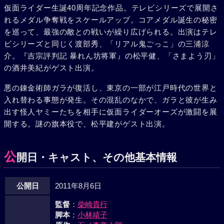
仮面ライダー生誕40周年記念作品。テレビシリーズで展開さ
れるメダル争奪戦をスケールアップ。コアメダル誕生の秘密
を巡って、最強の敵との戦いが繰り広げられる。出演はテレ
ビシリーズと同じく渡部秀、「リアル鬼ごっこ」の三浦涼
介。『吉宗評判記 暴れん坊将軍』の松平健、「さまよう刃」
の酒井美紀がゲスト出演。
悪の錬金術師ガラが復活し、東京の一部が江戸時代の世界と
入れ替わる事態が発生。その混乱のなかで、ガラと彼が生み
出す怪人ヤミーたちを相手に仮面ライダーオーズが激闘を展
開する。謎の旗本役で、松平建がゲスト出演。
公
開日・キャスト、その他基本情報
公開日
2011年8月6日
監督
：
柴崎貴行
脚本
：
小林靖子