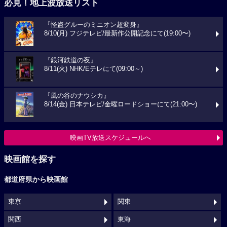
必見！地上波放送リスト
『怪盗グルーのミニオン超変身』
8/10(月) フジテレビ/最新作公開記念にて(19:00〜)
『銀河鉄道の夜』
8/11(火) NHK/Eテレにて(09:00～)
『風の谷のナウシカ』
8/14(金) 日本テレビ/金曜ロードショーにて(21:00〜)
映画TV放送スケジュールへ
映画館を探す
都道府県から映画館
東京
関東
関西
東海