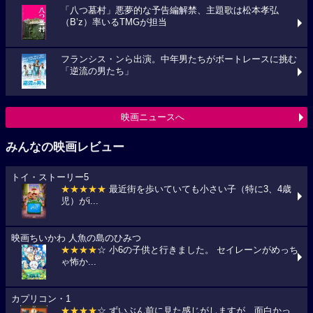
「八つ墓村」悪夢的な予告編解禁、主題歌は松本孝弘
（B’z）率いるTMGが担当
フランシス・ンら出演。中年男たちがボートレースに挑む
「逆流の男たち」
映画ニュースへ
みんなの映画レビュー
トイ・ストーリー5
★★★★★
最近街を歩いていても小さい子（特に3、4歳
児）がi...
映画ちいかわ 人魚の島のひみつ
★★★★
☆ 小6の子供と行きました。 セイレーンがめっち
ゃ怖か...
カプリコン・1
★★★★
☆ ずいぶん前に見た感じがしますが、面白かっ