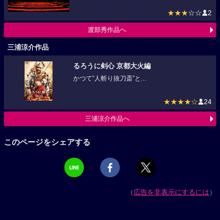
★★★
☆☆
2
渡部秀作品へ
三浦涼介作品
るろうに剣心 京都大火編
かつて“人斬り抜刀斎”と...
★★★★☆
24
三浦涼介作品へ
このページをシェアする
（
広告を非表示にするには
）