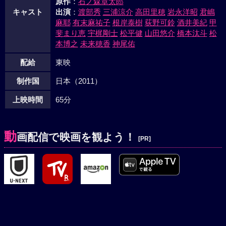
原作
：
石ノ森章太郎
キャスト
出演
：
渡部秀
三浦涼介
高田里穂
岩永洋昭
君嶋
麻耶
有末麻祐子
根岸泰樹
荻野可鈴
酒井美紀
甲
斐まり恵
宇梶剛士
松平健
山田悠介
橋本汰斗
松
本博之
未来穂香
神尾佑
配給
東映
制作国
日本（2011）
上映時間
65分
動
画配信で映画を観よう！
[PR]