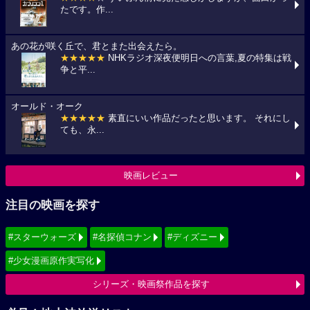
たです。作...
あの花が咲く丘で、君とまた出会えたら。
★★★★★
NHKラジオ深夜便明日への言葉,夏の特集は戦
争と平...
オールド・オーク
★★★★★
素直にいい作品だったと思います。 それにし
ても、永...
映画レビュー
注目の映画を探す
#スターウォーズ
#名探偵コナン
#ディズニー
#少女漫画原作実写化
シリーズ・映画祭作品を探す