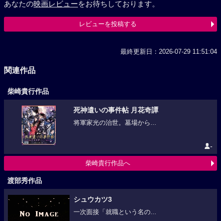
あなたの
映画レビュー
をお待ちしております。
レビューを投稿する
最終更新日：2026-07-29 11:51:04
関連作品
柴崎貴行作品
死神遣いの事件帖 月花奇譚
将軍家光の治世。墓場から...
-
柴崎貴行作品へ
渡部秀作品
シュウカツ3
一次面接「就職という名の...