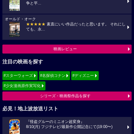
争と平...
オールド・オーク
★★★★★
素直にいい作品だったと思います。 それにし
ても、永...
映画レビュー
注目の映画を探す
#スターウォーズ
#名探偵コナン
#ディズニー
#少女漫画原作実写化
シリーズ・映画祭作品を探す
必見！地上波放送リスト
『怪盗グルーのミニオン超変身』
8/10(月) フジテレビ/最新作公開記念にて(19:00〜)