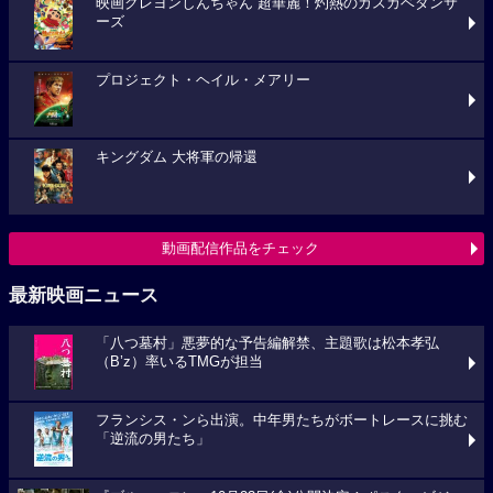
映画クレヨンしんちゃん 超華麗！灼熱のカスカベダンサ
ーズ
プロジェクト・ヘイル・メアリー
キングダム 大将軍の帰還
動画配信作品をチェック
最新映画ニュース
「八つ墓村」悪夢的な予告編解禁、主題歌は松本孝弘
（B’z）率いるTMGが担当
フランシス・ンら出演。中年男たちがボートレースに挑む
「逆流の男たち」