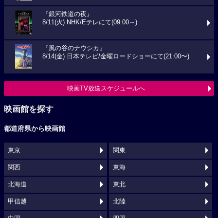
『銀河鉄道の夜』
8/11(火) NHK/Eテレにて(09:00～)
『風の谷のナウシカ』
8/14(金) 日本テレビ/金曜ロードショーにて(21:00〜)
映画TV放送スケジュールへ
映画館を探す
都道府県から映画館
東京
関東
関西
東海
北海道
東北
甲信越
北陸