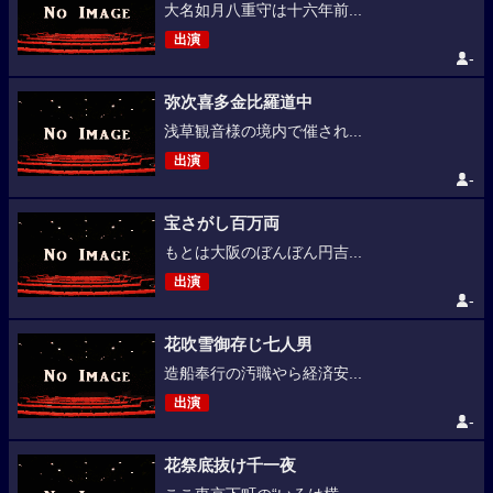
大名如月八重守は十六年前...
出演
-
弥次喜多金比羅道中
浅草観音様の境内で催され...
出演
-
宝さがし百万両
もとは大阪のぼんぼん円吉...
出演
-
花吹雪御存じ七人男
造船奉行の汚職やら経済安...
出演
-
花祭底抜け千一夜