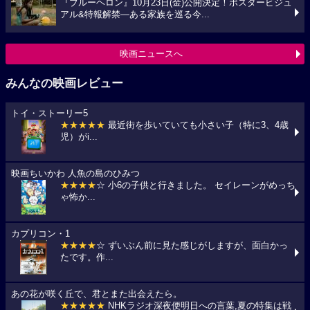
『ブルーヘロン』10月23日(金)公開決定！ポスタービジュ
アル&特報解禁―ある家族を巡る今...
映画ニュースへ
みんなの映画レビュー
トイ・ストーリー5
★★★★★
最近街を歩いていても小さい子（特に3、4歳
児）がi...
映画ちいかわ 人魚の島のひみつ
★★★★
☆ 小6の子供と行きました。 セイレーンがめっち
ゃ怖か...
カプリコン・1
★★★★
☆ ずいぶん前に見た感じがしますが、面白かっ
たです。作...
あの花が咲く丘で、君とまた出会えたら。
★★★★★
NHKラジオ深夜便明日への言葉,夏の特集は戦