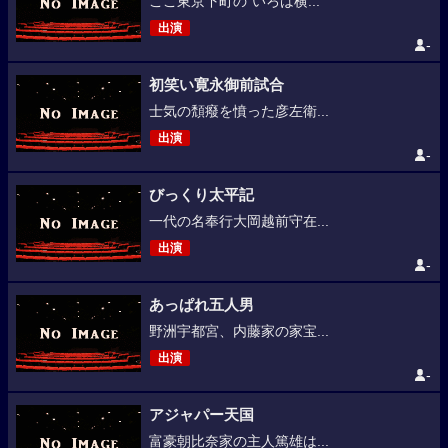
ここ東京下町の“いろは横...
出演
-
初笑い寛永御前試合
士気の頽癈を憤った彦左衛...
出演
-
びっくり太平記
一代の名奉行大岡越前守在...
出演
-
あっぱれ五人男
野洲宇都宮、内藤家の家宝...
出演
-
アジャパー天国
富豪朝比奈家の主人篤雄は...