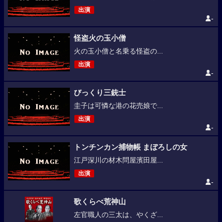
出演
-
怪盗火の玉小僧
火の玉小僧と名乗る怪盗の...
出演
-
びっくり三銃士
圭子は可憐な港の花売娘で...
出演
-
トンチンカン捕物帳 まぼろしの女
江戸深川の材木問屋濱田屋...
出演
-
歌くらべ荒神山
左官職人の三太は、やくざ...