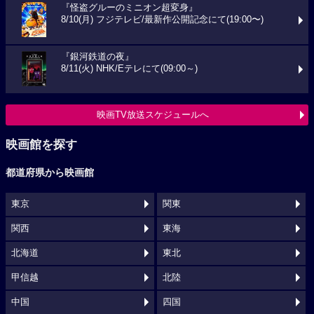
『怪盗グルーのミニオン超変身』
8/10(月) フジテレビ/最新作公開記念にて(19:00〜)
『銀河鉄道の夜』
8/11(火) NHK/Eテレにて(09:00～)
映画TV放送スケジュールへ
映画館を探す
都道府県から映画館
東京
関東
関西
東海
北海道
東北
甲信越
北陸
中国
四国