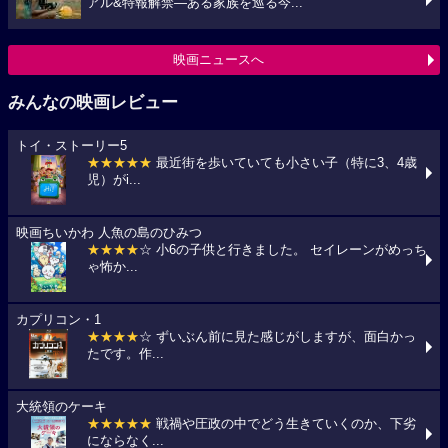
アル&特報解禁―ある家族を巡る今...
映画ニュースへ
みんなの映画レビュー
トイ・ストーリー5
★★★★★
最近街を歩いていても小さい子（特に3、4歳
児）がi...
映画ちいかわ 人魚の島のひみつ
★★★★
☆ 小6の子供と行きました。 セイレーンがめっち
ゃ怖か...
カプリコン・1
★★★★
☆ ずいぶん前に見た感じがしますが、面白かっ
たです。作...
大統領のケーキ
★★★★★
戦禍や圧政の中でどう生きていくのか、下劣
にならなく...