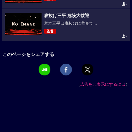
-
底抜け三平 危険大歓迎
宮本三平は底抜けに善良で...
監督
-
このページをシェアする
（
広告を非表示にするには
）