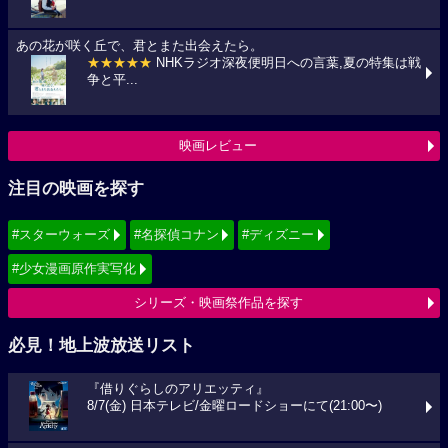
あの花が咲く丘で、君とまた出会えたら。
★★★★★
NHKラジオ深夜便明日への言葉,夏の特集は戦
争と平...
映画レビュー
注目の映画を探す
#スターウォーズ
#名探偵コナン
#ディズニー
#少女漫画原作実写化
シリーズ・映画祭作品を探す
必見！地上波放送リスト
『借りぐらしのアリエッティ』
8/7(金) 日本テレビ/金曜ロードショーにて(21:00〜)