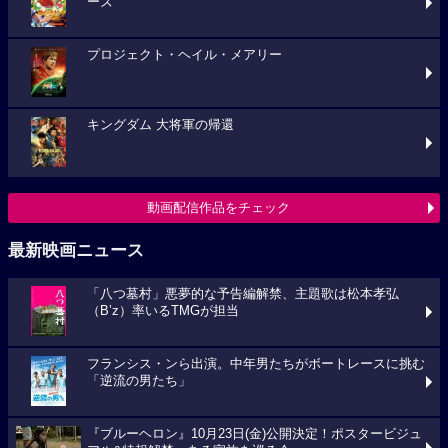
ーズ
プロジェクト・ヘイル・メアリー
キングダム 大将軍の帰還
動画配信作品をチェック
最新映画ニュース
「八つ墓村」悪夢的な予告編解禁、主題歌は松本孝弘
（B’z）率いるTMGが担当
フランシス・ンら出演。中年男たちがボートレースに挑む
「逆流の男たち」
『ブルーヘロン』10月23日(金)公開決定！ポスタービジュ