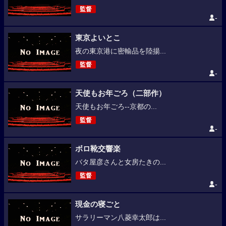
監督
-
東京よいとこ
夜の東京港に密輸品を陸揚...
監督
-
天使もお年ごろ（二部作）
天使もお年ごろ--京都の...
監督
-
ボロ靴交響楽
バタ屋彦さんと女房たきの...
監督
-
現金の寝ごと
サラリーマン八菱幸太郎は...