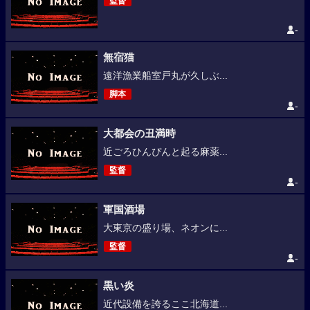
監督
-
無宿猫
遠洋漁業船室戸丸が久しぶ...
脚本
-
大都会の丑満時
近ごろひんぴんと起る麻薬...
監督
-
軍国酒場
大東京の盛り場、ネオンに...
監督
-
黒い炎
近代設備を誇るここ北海道...