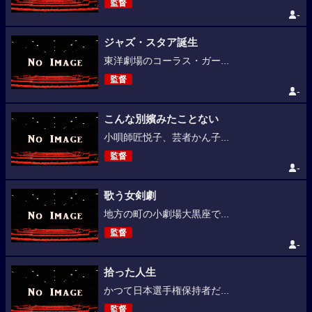
監督
-
ジャズ・スタア誕生
東洋劇場のコーラス・ガー...
監督
-
こんな別嬪みたことない
小唄師匠悦子、芸者かん子...
監督
-
歌う女剣劇
地方の町の小劇場大黒座で...
監督
-
拾った人生
かつて日本選手権保持者だ...
監督