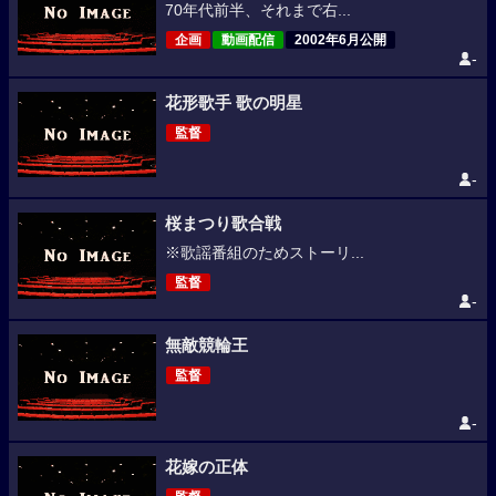
70年代前半、それまで右...
企画
動画配信
2002年6月公開
-
花形歌手 歌の明星
監督
-
桜まつり歌合戦
※歌謡番組のためストーリ...
監督
-
無敵競輪王
監督
-
花嫁の正体