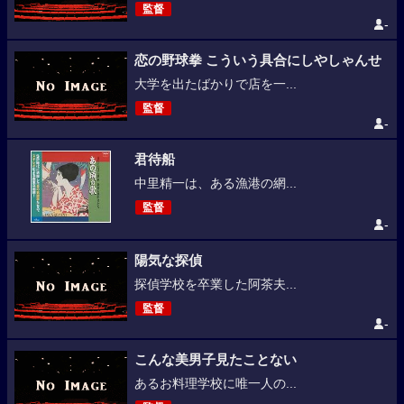
監督
-
恋の野球拳 こういう具合にしやしゃんせ
大学を出たばかりで店を一...
監督
-
君待船
中里精一は、ある漁港の網...
監督
-
陽気な探偵
探偵学校を卒業した阿茶夫...
監督
-
こんな美男子見たことない
あるお料理学校に唯一人の...