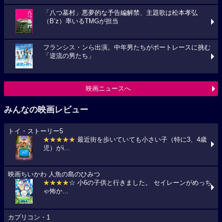
「八つ墓村」悪夢的な予告編解禁、主題歌は松本孝弘
（B’z）率いるTMGが担当
フランシス・ンら出演。中年男たちがボートレースに挑む
「逆流の男たち」
映画ニュースへ
みんなの映画レビュー
トイ・ストーリー5
★★★★★
最近街を歩いていても小さい子（特に3、4歳
児）がi...
映画ちいかわ 人魚の島のひみつ
★★★★
☆ 小6の子供と行きました。 セイレーンがめっち
ゃ怖か...
カプリコン・1