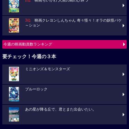
2位
映画ちいかわ 人魚の島のひみつ
3位
映画クレヨンしんちゃん 奇々怪々！オラの妖怪バケ
～ション
今週の映画動員数ランキング
要チェック！今週の３本
ミニオンズ＆モンスターズ
ブルーロック
あの星が降る丘で、君とまた出会いたい。