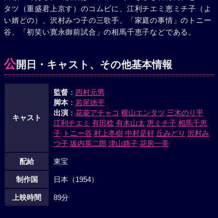
タツ（重盛君上京す）のコムビに、江利チエミ恵ミチ子（よ
たというわけである。命も危うくなった二人は、駈けつけた
い婿どの）、沢村みつ子の三歌手、「家庭の事情」のトニー
警察の手を借り一味を捕えて名を上げた。
谷、「初笑い寛永御前試合」の相馬千恵子などである。
公
開日・キャスト、その他基本情報
監督
：
西村元男
脚本
：
若尾徳平
出演
：
花菱アチャコ
横山エンタツ
三木のり平
キャスト
江利チエミ
有田稔
有木山太
恵ミチ子
相馬千恵
子
トニー谷
村上冬樹
中村是好
丘みどり
沢村み
つ子
坂内英二郎
津山路子
花房一美
配給
東宝
制作国
日本（1954）
上映時間
89分