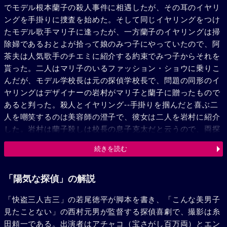
でモデル根本蘭子の殺人事件に相遇したが、その耳のイヤリ
ングを手掛りに捜査を始めた。そして同じイヤリングをつけ
たモデル歌手マリ子に逢ったが、一方蘭子のイヤリングは掃
除婦であるおとよが拾って娘のみつ子にやっていたので、阿
茶夫は人気歌手のチエミに紹介する約束でみつ子からそれを
貰った。二人はマリ子のいるファッション・ショウに乗りこ
んだが、モデル学校長は元の探偵学校長で、問題の同形のイ
ヤリングはデザイナーの岩村がマリ子と蘭子に贈ったもので
あると判った。殺人とイヤリング--手掛りを掴んだと喜ぶ二
人を嘲笑するのは美容師の澄子で、彼女は二人を岩村に紹介
した。岩村は蘭子殺しは校長の息子克太だと云うので、両探
偵が後をつけ、克太とマリ子が「蘭子なんか死んだ方がよか
続きを読む
ったんだ」と囁いているのを目撃した。だがある夜、両探偵
は岩村をはじめ無気味な一味に襲われ、逃げこんだ地下室で
瀕死の男が「唖の男だ」という一言を残して息絶えた。これ
「陽気な探偵」の解説
を事件解決の鍵として頭をひねる二人は、暫くして澄子とキ
「快盗三人吉三」の若尾徳平が脚本を書き、「こんな美男子
ャバレーで会う約束をした。敵の術中に落ちたのだ。密輸団
見たことない」の西村元男が監督する探偵喜劇で、撮影は糸
の親玉で、蘭子殺しの張本は澄子であった。蘭子はイヤリン
田頼一である。出演者はアチャコ（宝さがし百万両）とエン
グに麻薬を入れて使用していたが彼らを裏切ったので殺され