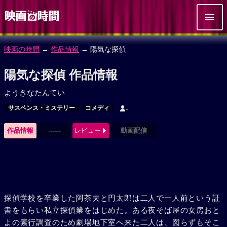
映画の時間
→
作品情報
→ 陽気な探偵
陽気な探偵 作品情報
ようきなたんてい
サスペンス・ミステリー
コメディ
-
作品情報
------
レビュー
動画配信
探偵学校を卒業した阿茶夫と円太郎は二人で一人前という証
書をもらい私立探偵業をはじめた。ある夜そば屋の女房おと
よの素行調査のため劇場地下室へ来た二人は、図らずもそこ