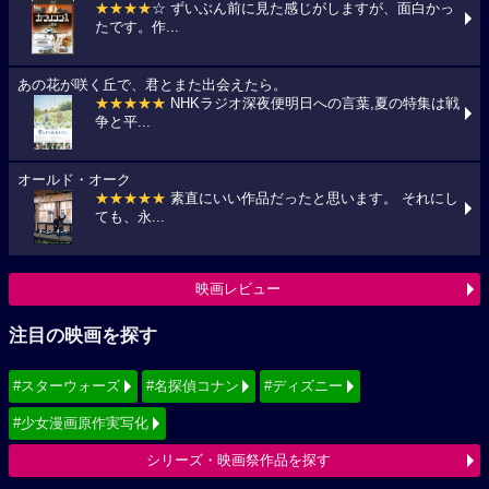
★★★★
☆ ずいぶん前に見た感じがしますが、面白かっ
たです。作...
あの花が咲く丘で、君とまた出会えたら。
★★★★★
NHKラジオ深夜便明日への言葉,夏の特集は戦
争と平...
オールド・オーク
★★★★★
素直にいい作品だったと思います。 それにし
ても、永...
映画レビュー
注目の映画を探す
#スターウォーズ
#名探偵コナン
#ディズニー
#少女漫画原作実写化
シリーズ・映画祭作品を探す