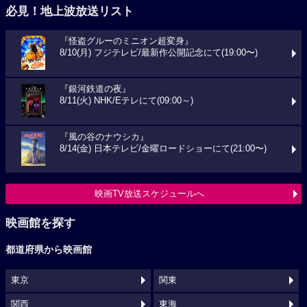
必見！地上波放送リスト
『怪盗グルーのミニオン超変身』
8/10(月) フジテレビ/最新作公開記念にて(19:00〜)
『銀河鉄道の夜』
8/11(火) NHK/Eテレにて(09:00～)
『風の谷のナウシカ』
8/14(金) 日本テレビ/金曜ロードショーにて(21:00〜)
映画TV放送スケジュールへ
映画館を探す
都道府県から映画館
東京
関東
関西
東海