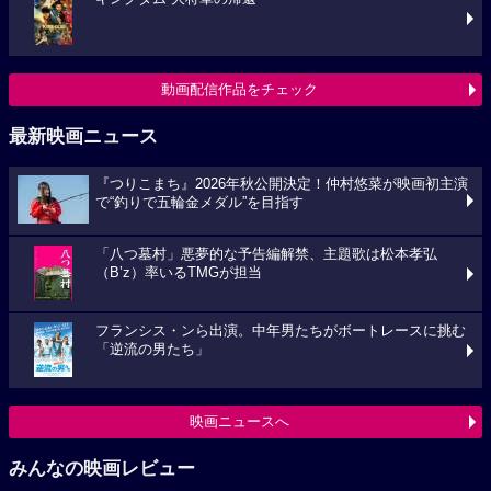
動画配信作品をチェック
最新映画ニュース
『つりこまち』2026年秋公開決定！仲村悠菜が映画初主演
で“釣りで五輪金メダル”を目指す
「八つ墓村」悪夢的な予告編解禁、主題歌は松本孝弘
（B’z）率いるTMGが担当
フランシス・ンら出演。中年男たちがボートレースに挑む
「逆流の男たち」
映画ニュースへ
みんなの映画レビュー