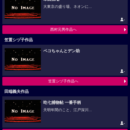
大東京の盛り場、ネオンに...
-
西村元男作品へ
笠置シヅ子作品
ペコちゃんとデン助
-
笠置シヅ子作品へ
田端義夫作品
吃七捕物帖 一番手柄
天明年間のこと、江戸深川...
-