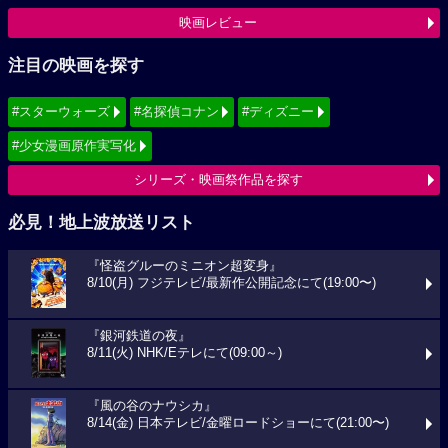
映画レビュー
注目の映画を探す
#スターウォーズ
#名探偵コナン
#ディズニー
#少女漫画原作実写化
シリーズ・映画祭作品を探す
必見！地上波放送リスト
『怪盗グルーのミニオン超変身』
8/10(月) フジテレビ/最新作公開記念にて(19:00〜)
『銀河鉄道の夜』
8/11(火) NHK/Eテレにて(09:00～)
『風の谷のナウシカ』
8/14(金) 日本テレビ/金曜ロードショーにて(21:00〜)