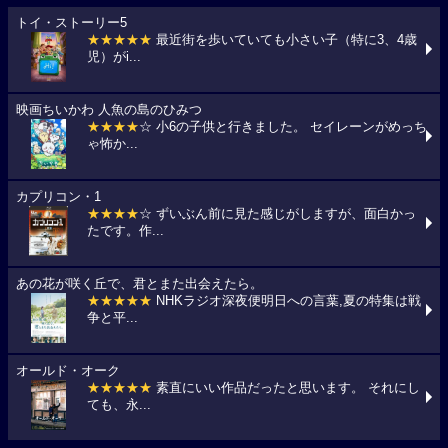
トイ・ストーリー5
★★★★★
最近街を歩いていても小さい子（特に3、4歳
児）がi...
映画ちいかわ 人魚の島のひみつ
★★★★
☆ 小6の子供と行きました。 セイレーンがめっち
ゃ怖か...
カプリコン・1
★★★★
☆ ずいぶん前に見た感じがしますが、面白かっ
たです。作...
あの花が咲く丘で、君とまた出会えたら。
★★★★★
NHKラジオ深夜便明日への言葉,夏の特集は戦
争と平...
オールド・オーク
★★★★★
素直にいい作品だったと思います。 それにし
ても、永...