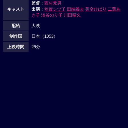
監督
：
西村元男
キャスト
出演
：
笠置シヅ子
田端義夫
美空ひばり
二葉あ
き子
淡谷のり子
川田晴久
配給
大映
制作国
日本（1953）
上映時間
29分