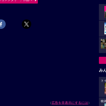
み
ト
映
（
広告を非表示にするには
）