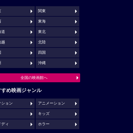
京
関東
西
東海
海道
東北
信越
北陸
国
四国
州
沖縄
全国の映画館へ
すすめ映画ジャンル
クション
アニメーション
キッズ
メディ
ホラー