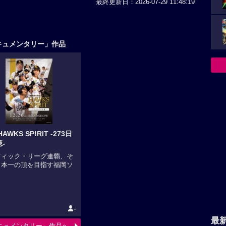
最終更新日：2026-07-29 11:48:19
キュメンタリー」作品
AWKS SP!RIT -273日
-
フィック・リーグ連覇、そ
日本一の頂を目指す福岡ソ
.
-
最
キュメンタリー」作品へ