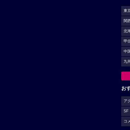
東
関
北
甲
中
九
お
ア
SF
コ