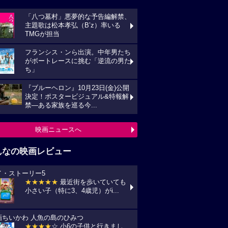
「八つ墓村」悪夢的な予告編解禁、
主題歌は松本孝弘（B’z）率いる
TMGが担当
フランシス・ンら出演。中年男たち
がボートレースに挑む「逆流の男た
ち」
『ブルーヘロン』10月23日(金)公開
決定！ポスタービジュアル&特報解
禁―ある家族を巡る今...
映画ニュースへ
んなの映画レビュー
イ・ストーリー5
★★★★★
最近街を歩いていても
小さい子（特に3、4歳児）がi...
画ちいかわ 人魚の島のひみつ
★★★★
☆ 小6の子供と行きまし