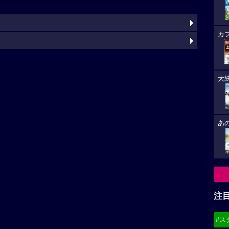
カ
大
あ
注
#ス