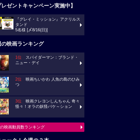
プレゼントキャンペーン実施中】
『グレイ・ミッション』アクリルス
タンド
5名様 [〆8/16(日)]
週の映画ランキング
1位
スパイダーマン：ブランド・
ニュー・デイ
2位
映画ちいかわ 人魚の島のひみ
つ
3位
映画クレヨンしんちゃん 奇々
怪々！オラの妖怪バケ～ション
の映画動員数ランキング