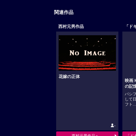
関連作品
西村元男作品
「ド
花嫁の正体
映画 H
の記憶
パシ
して
フト..
-
西村元男作品へ
「ド