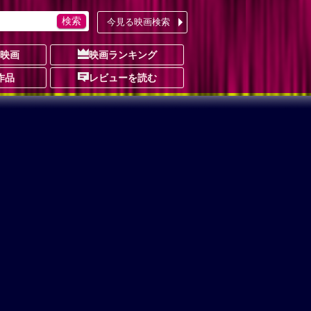
今見る映画検索
の映画
映画ランキング
作品
レビューを読む