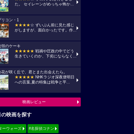
た。 セイレーンがめっちゃ怖か...
プリコン・1
★★★★
☆ ずいぶん前に見た感じ
がしますが、面白かったです。作...
統領のケーキ
★★★★★
戦禍や圧政の中でどう
生きていくのか、下劣にならなく...
の花が咲く丘で、君とまた出会えたら。
★★★★★
NHKラジオ深夜便明日
への言葉,夏の特集は戦争と平...
映画レビュー
目の映画を探す
ターウォーズ
#名探偵コナン