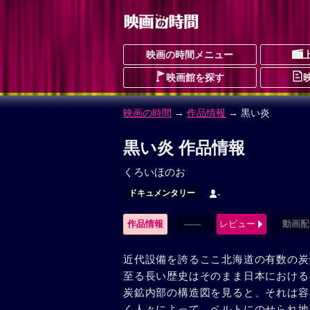
映画の時間メニュー
映画館を探す
映画の時間
→
作品情報
→ 黒い炎
黒い炎 作品情報
くろいほのお
ドキュメンタリー
-
作品情報
------
レビュー
動画配
近代設備を誇るここ北海道の有数の炭
至る長い歴史はそのまま日本における
炭鉱内部の構造図を見ると、それは容
く人々によって、ベルトにのせられ地