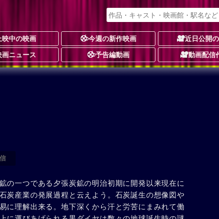
上映中の映画
今週の新作映画
近日公開
映画ニュース
予告編動画
動画配信
信
鉱の一つである夕張炭鉱の明治初期に開発以来現在に
石炭産業の発展過程と云えよう。石炭誕生の想像図や
易に理解出来る。地下深くから汗と労苦にまみれて働
上に運びあげられる黒ダイヤは数々の地球誕生時の謎