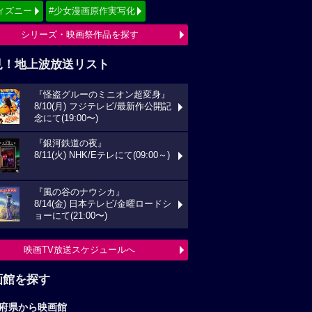
ィズニー
#少女漫画原作実写化
シリーズ・映画祭作品を探す
見！地上波放送リスト
『怪盗グルーのミニオン超変身』
8/10(月) フジテレビ/最新作公開記
念にて(19:00〜)
『銀河鉄道の夜』
8/11(火) NHK/Eテレにて(09:00～)
『風の谷のナウシカ』
8/14(金) 日本テレビ/金曜ロードシ
ョーにて(21:00〜)
映画TV放送スケジュールへ
画館を探す
府県から映画館