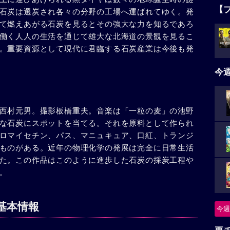
【
石炭は選炭され各々の分野の工場へ運ばれてゆく。発
て燃えあがる石炭を見るとその強大な力を知るであろ
働く人人の生活を通じて雄大な北海道の景観を見るこ
。重要資源として現代に君臨する石炭産業は今後も発
今
西村元男。撮影板橋重夫。音楽は「一粒の麦」の池野
な石炭にスポットを当てる。それを原料として作られ
ロマイセチン、パス、マニュキュア、口紅、トランジ
ものがある。近年の物理化学の発展は完全に日常生活
た。この作品はこのように進歩した石炭の採炭工程や
。
基本情報
今週