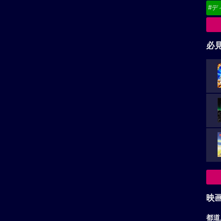
#デ
必
映
都道