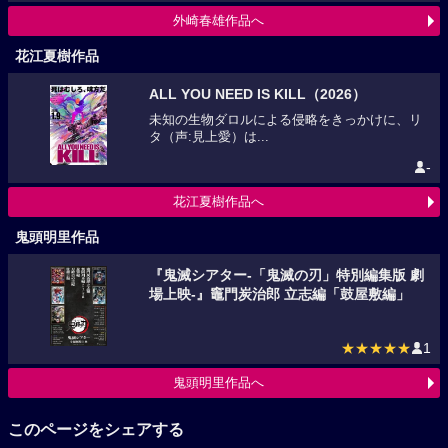
外崎春雄作品へ
花江夏樹作品
ALL YOU NEED IS KILL（2026）
未知の生物ダロルによる侵略をきっかけに、リ
タ（声:見上愛）は...
-
花江夏樹作品へ
鬼頭明里作品
『鬼滅シアター-「鬼滅の刃」特別編集版 劇
場上映-』竈門炭治郎 立志編「鼓屋敷編」
★★★★★
1
鬼頭明里作品へ
このページをシェアする