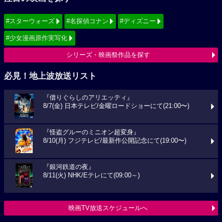
#スターウォーズ
#名探偵コナン
#ディズニー
#少女漫画原作実写化
シリーズ・映画祭作品を探す
必見！地上波放送リスト
『借りぐらしのアリエッティ』
8/7(金) 日本テレビ/金曜ロードショーにて(21:00〜)
『怪盗グルーのミニオン超変身』
8/10(月) フジテレビ/最新作公開記念にて(19:00〜)
『銀河鉄道の夜』
8/11(火) NHK/Eテレにて(09:00～)
映画TV放送スケジュールへ