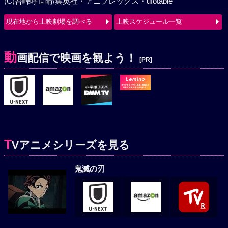
(C)吾峠呼世晴/集英社・アニプレックス・ufotable
現在地から上映劇場を調べる
上映スケジュール一覧
動
画配信で映画を観よう！
[PR]
T
Vアニメシリーズを見る
鬼滅の刃