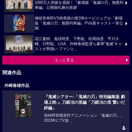
1000万人突破を感謝！『劇場版「鬼滅の刃」無限列
車編』公開御礼舞台挨拶
煉獄杏寿郎VS猗窩座の第3弾キービジュアル『劇場
版「鬼滅の刃」無限列車編』PV&新キャスト一挙公
開
花江夏樹、鬼頭明里、下野紘、松岡禎丞、平川大
輔、日野聡、LiSA、外崎春雄監督ら豪華“鬼滅”キャ
ストが勢揃い ファンと...
もっと見る
関連作品
外崎春雄作品
『鬼滅シアター-「鬼滅の刃」特別編集版 劇
場上映-』刀鍛冶の里編「刀鍛冶の里 繋いだ
絆編」
吾峠呼世晴原作アニメーション「鬼滅の刃」。
2023年にTV放...
-