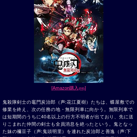
[Amazon購入
]
(PR)
鬼殺隊剣士の竈門炭治郎（声:花江夏樹）たちは、蝶屋敷での
修業を終え、次の任務の地・無限列車に向かう。無限列車で
は短期間のうちに40名以上の行方不明者が出ており、先に送
りこまれた仲間の剣士も全員消息を絶ったという。鬼となっ
た妹の禰豆子（声:鬼頭明里）を連れた炭治郎と善逸（声:下