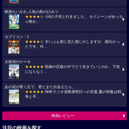
映画ちいかわ 人魚の島のひみつ
★★★★
☆ 小6の子供と行きました。 セイレーンがめっち
ゃ怖か...
カプリコン・1
★★★★
☆ ずいぶん前に見た感じがしますが、面白かっ
たです。作...
大統領のケーキ
★★★★★
戦禍や圧政の中でどう生きていくのか、下劣
にならなく...
あの花が咲く丘で、君とまた出会えたら。
★★★★★
NHKラジオ深夜便明日への言葉,夏の特集は戦
争と平...
映画レビュー
注目の映画を探す