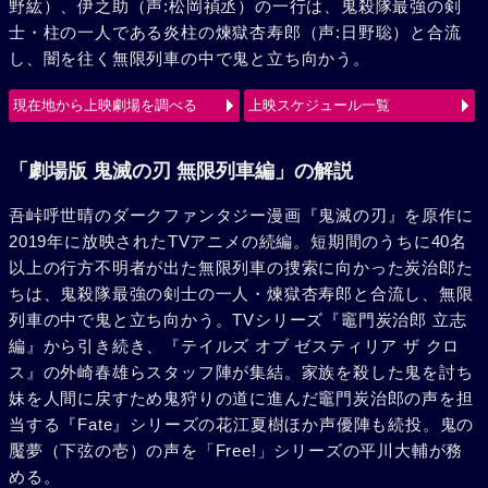
野紘）、伊之助（声:松岡禎丞）の一行は、鬼殺隊最強の剣
士・柱の一人である炎柱の煉獄杏寿郎（声:日野聡）と合流
し、闇を往く無限列車の中で鬼と立ち向かう。
現在地から上映劇場を調べる
上映スケジュール一覧
「劇場版 鬼滅の刃 無限列車編」の解説
吾峠呼世晴のダークファンタジー漫画『鬼滅の刃』を原作に
2019年に放映されたTVアニメの続編。短期間のうちに40名
以上の行方不明者が出た無限列車の捜索に向かった炭治郎た
ちは、鬼殺隊最強の剣士の一人・煉獄杏寿郎と合流し、無限
列車の中で鬼と立ち向かう。TVシリーズ『竈門炭治郎 立志
編』から引き続き、『テイルズ オブ ゼスティリア ザ クロ
ス』の外崎春雄らスタッフ陣が集結。家族を殺した鬼を討ち
妹を人間に戻すため鬼狩りの道に進んだ竈門炭治郎の声を担
当する『Fate』シリーズの花江夏樹ほか声優陣も続投。鬼の
魘夢（下弦の壱）の声を「Free!」シリーズの平川大輔が務
める。