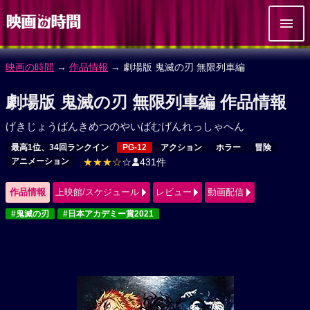
映画の時間
→
作品情報
→ 劇場版 鬼滅の刃 無限列車編
劇場版 鬼滅の刃 無限列車編 作品情報
げきじょうばんきめつのやいばむげんれっしゃへん
最高1位、34回ランクイン
PG-12
アクション
ホラー
冒険
アニメーション
★★★☆
☆
431件
作品情報
上映館/スケジュール
レビュー
動画配信
#鬼滅の刃
#日本アカデミー賞2021