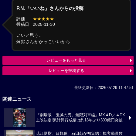
P.N.「いいね」さんからの投稿
評価
★★★★★
投稿日
2025-11-30
いいと思う。
煉獄さんがかっこいいから
レビューをもっと見る
レビューを投稿する
最終更新日：2026-07-29 11:47:51
関連ニュース
『劇場版「鬼滅の刃」無限列車編』MX４D／４DX
上映決定!累計興行成績は約18年ぶり300億円突破
花江夏樹、日野聡、石田彰が初集結！観客動員数