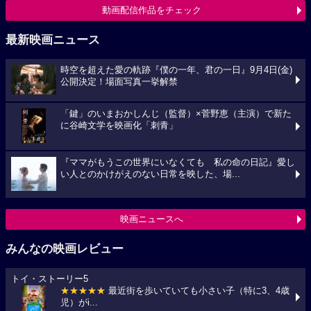
動画配信作品をチェック
最新映画ニュース
時空を超えた愛の軌跡『僕の一年、君の一日』9月4日(金)
公開決定！場面写真一挙解禁
「鍵」のいまおかしんじ（監督）×菅野恵（主演）で新た
に谷崎文学を映画化「刺青」
『ママがもうこの世界にいなくても 私の命の日記』愛し
い人とのかけがえのない日常を映した、場...
映画ニュースへ
みんなの映画レビュー
トイ・ストーリー5
★★★★★
最近街を歩いていても小さい子（特に3、4歳
児）がi...