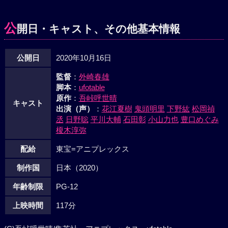
公
開日・キャスト、その他基本情報
公開日
2020年10月16日
監督
：
外崎春雄
脚本
：
ufotable
原作
：
吾峠呼世晴
キャスト
出演（声）
：
花江夏樹
鬼頭明里
下野紘
松岡禎
丞
日野聡
平川大輔
石田彰
小山力也
豊口めぐみ
榎木淳弥
配給
東宝=アニプレックス
制作国
日本（2020）
年齢制限
PG-12
上映時間
117分