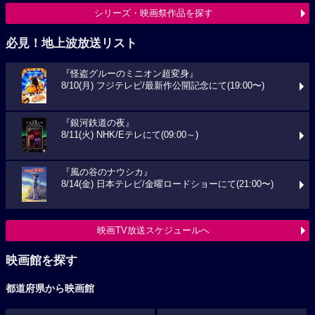
シリーズ・映画祭作品を探す
必見！地上波放送リスト
『怪盗グルーのミニオン超変身』
8/10(月) フジテレビ/最新作公開記念にて(19:00〜)
『銀河鉄道の夜』
8/11(火) NHK/Eテレにて(09:00～)
『風の谷のナウシカ』
8/14(金) 日本テレビ/金曜ロードショーにて(21:00〜)
映画TV放送スケジュールへ
映画館を探す
都道府県から映画館