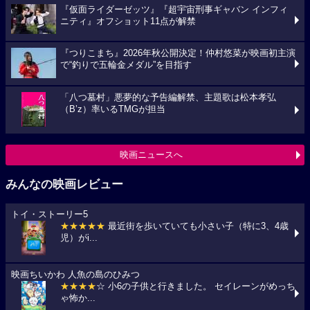
『仮面ライダーゼッツ』『超宇宙刑事ギャバン インフィ
ニティ』オフショット11点が解禁
『つりこまち』2026年秋公開決定！仲村悠菜が映画初主演
で“釣りで五輪金メダル”を目指す
「八つ墓村」悪夢的な予告編解禁、主題歌は松本孝弘
（B’z）率いるTMGが担当
映画ニュースへ
みんなの映画レビュー
トイ・ストーリー5
★★★★★
最近街を歩いていても小さい子（特に3、4歳
児）がi...
映画ちいかわ 人魚の島のひみつ
★★★★
☆ 小6の子供と行きました。 セイレーンがめっち
ゃ怖か...