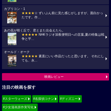
カプリコン・1
★★★★
☆ ずいぶん前に見た感じがしますが、面白かっ
たです。作...
あの花が咲く丘で、君とまた出会えたら。
★★★★★
NHKラジオ深夜便明日への言葉,夏の特集は戦
争と平...
オールド・オーク
★★★★★
素直にいい作品だったと思います。 それにし
ても、永...
映画レビュー
注目の映画を探す
#スターウォーズ
#名探偵コナン
#ディズニー
#少女漫画原作実写化