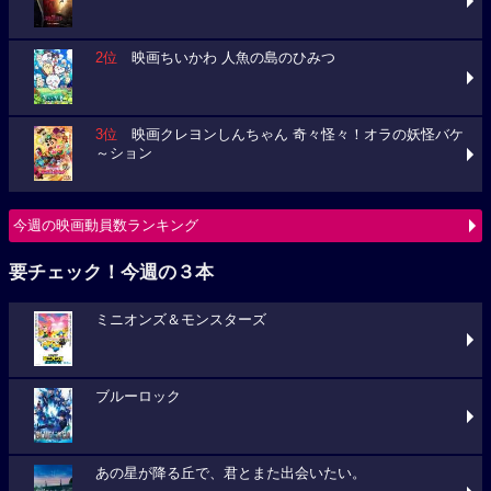
2位
映画ちいかわ 人魚の島のひみつ
3位
映画クレヨンしんちゃん 奇々怪々！オラの妖怪バケ
～ション
今週の映画動員数ランキング
要チェック！今週の３本
ミニオンズ＆モンスターズ
ブルーロック
あの星が降る丘で、君とまた出会いたい。