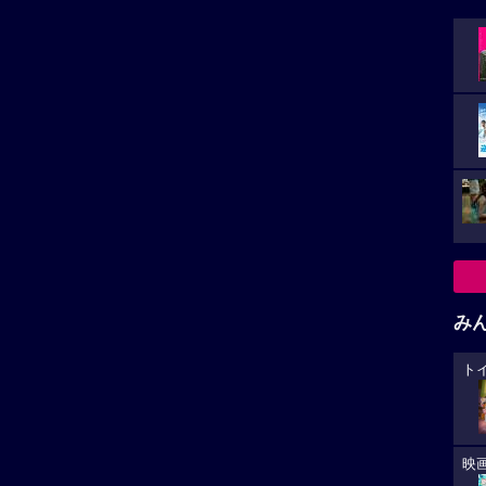
み
ト
映