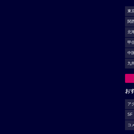
東
関
北
甲
中
九
お
ア
SF
コ