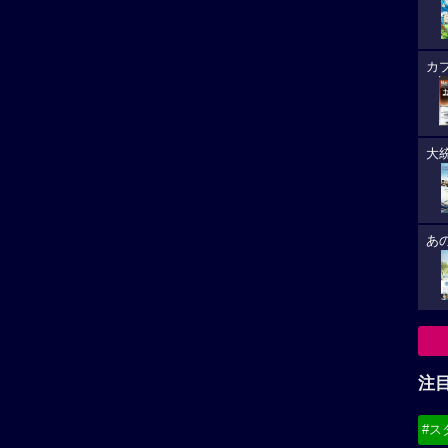
カ
大
あ
注
#ス