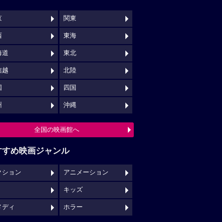
京
関東
西
東海
海道
東北
信越
北陸
国
四国
州
沖縄
全国の映画館へ
すすめ映画ジャンル
クション
アニメーション
キッズ
メディ
ホラー