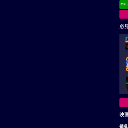
#デ
必
映
都道