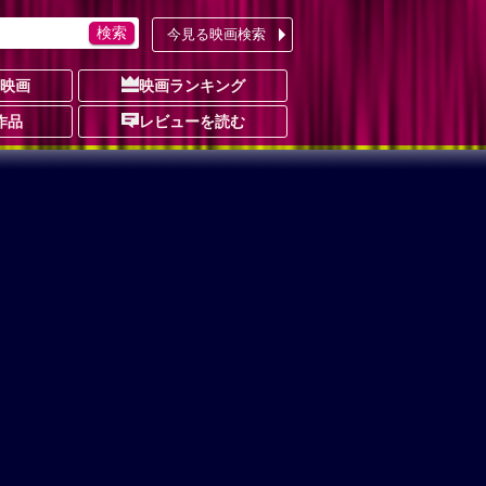
今見る映画検索
の映画
映画ランキング
作品
レビューを読む