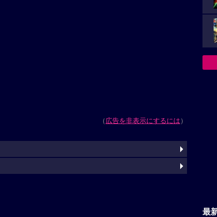
（
広告を非表示にするには
）
最