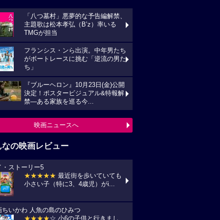
「八つ墓村」悪夢的な予告編解禁、
主題歌は松本孝弘（B’z）率いる
TMGが担当
フランシス・ンら出演。中年男たち
がボートレースに挑む「逆流の男た
ち」
『ブルーヘロン』10月23日(金)公開
決定！ポスタービジュアル&特報解
禁―ある家族を巡る今...
映画ニュースへ
んなの映画レビュー
イ・ストーリー5
★★★★★
最近街を歩いていても
小さい子（特に3、4歳児）がi...
画ちいかわ 人魚の島のひみつ
★★★★
☆ 小6の子供と行きまし