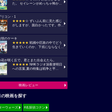
た。 セイレーンがめっちゃ怖か...
プリコン・1
★★★★
☆ ずいぶん前に見た感じ
がしますが、面白かったです。作...
統領のケーキ
★★★★★
戦禍や圧政の中でどう
生きていくのか、下劣にならなく...
の花が咲く丘で、君とまた出会えたら。
★★★★★
NHKラジオ深夜便明日
への言葉,夏の特集は戦争と平...
映画レビュー
目の映画を探す
ターウォーズ
#名探偵コナン