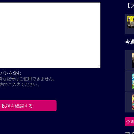
【
今
タバレを含む
殊な記号はご使用できません。
以内でご入力ください。
今週