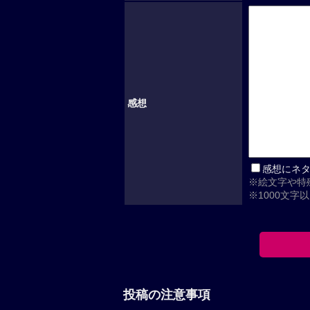
感想
感想にネ
※絵文字や特
※1000文字
投稿の注意事項