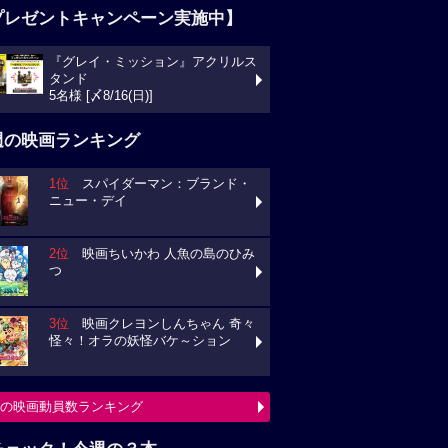
プレゼントキャンペーン実施中】
『グレイ・ミッション』アクリルス
タンド
5名様 [〆8/16(日)]
週の映画ランキング
1位
スパイダーマン：ブランド・
ニュー・デイ
2位
映画ちいかわ 人魚の島のひみ
つ
3位
映画クレヨンしんちゃん 奇々
怪々！オラの妖怪バケ～ション
の映画動員数ランキング