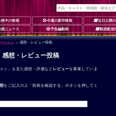
上映中の映画
今週の新作映画
近日公開
映画ニュース
予告編動画
動画配信
ーシャン
→ 感想・レビュー投稿
 感想・レビュー投稿
ャン」を見た感想・評価など
レビュー
を募集していま
想
をご記入の上「投稿を確認する」ボタンを押してく