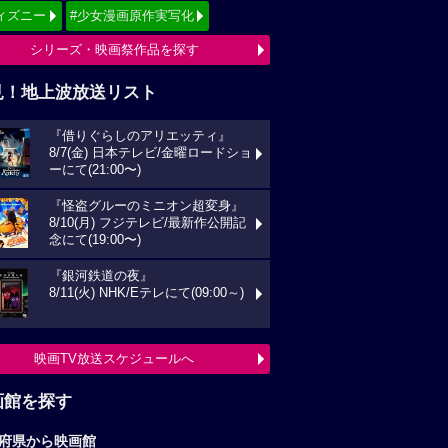
ィズニー
#少女漫画原作実写化
シリーズ・映画祭作品を探す
見！地上波放送リスト
『借りぐらしのアリエッティ』
8/7(金) 日本テレビ/金曜ロードショ
ーにて(21:00〜)
『怪盗グルーのミニオン超変身』
8/10(月) フジテレビ/最新作公開記
念にて(19:00〜)
『銀河鉄道の夜』
8/11(火) NHK/Eテレにて(09:00～)
映画TV放送スケジュールへ
画館を探す
府県から映画館