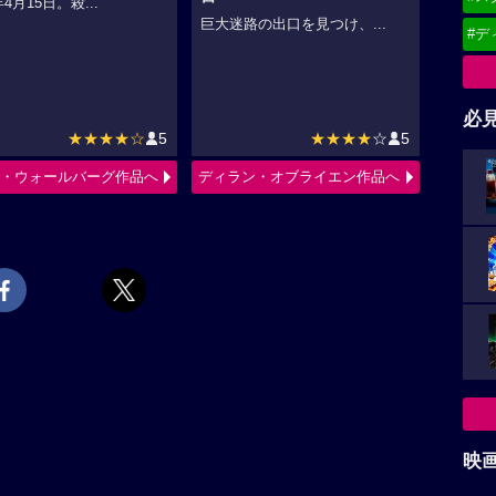
年4月15日。殺...
巨大迷路の出口を見つけ、...
#デ
必
★★★★☆
5
★★★★
☆
5
・ウォールバーグ作品へ
ディラン・オブライエン作品へ
映