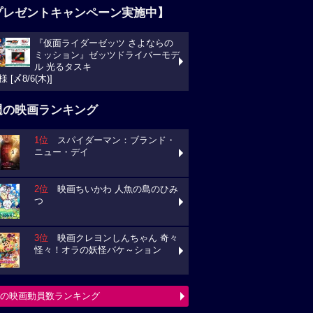
プレゼントキャンペーン実施中】
『仮面ライダーゼッツ さよならの
ミッション』ゼッツドライバーモデ
ル 光るタスキ
様 [〆8/6(木)]
週の映画ランキング
1位
スパイダーマン：ブランド・
ニュー・デイ
2位
映画ちいかわ 人魚の島のひみ
つ
3位
映画クレヨンしんちゃん 奇々
怪々！オラの妖怪バケ～ション
の映画動員数ランキング