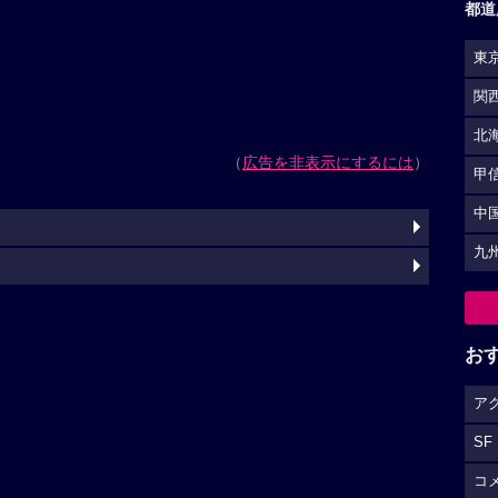
都道
東
関
北
（
広告を非表示にするには
）
甲
中
九
お
ア
SF
コ