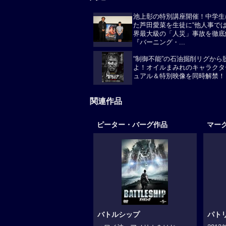
池上彰の特別講座開催！中学生
た芦田愛菜を生徒に“他人事では
界最大級の「人災」事故を徹底
『バーニング・...
“制御不能”の石油掘削リグから
よ！オイルまみれのキャラクタ
ュアル＆特別映像を同時解禁！
関連作品
ピーター・バーグ作品
マー
バトルシップ
パト