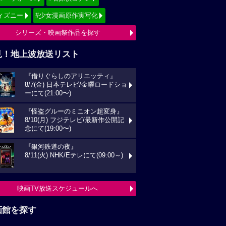
ィズニー
#少女漫画原作実写化
シリーズ・映画祭作品を探す
見！地上波放送リスト
『借りぐらしのアリエッティ』
8/7(金) 日本テレビ/金曜ロードショ
ーにて(21:00〜)
『怪盗グルーのミニオン超変身』
8/10(月) フジテレビ/最新作公開記
念にて(19:00〜)
『銀河鉄道の夜』
8/11(火) NHK/Eテレにて(09:00～)
映画TV放送スケジュールへ
画館を探す