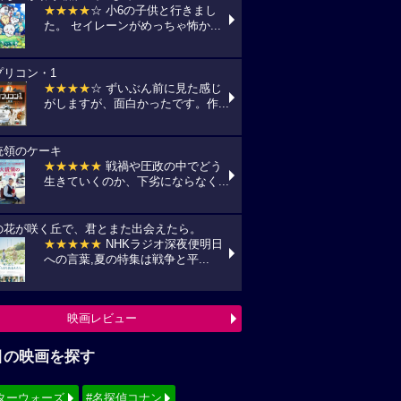
★★★★
☆ 小6の子供と行きまし
た。 セイレーンがめっちゃ怖か...
プリコン・1
★★★★
☆ ずいぶん前に見た感じ
がしますが、面白かったです。作...
統領のケーキ
★★★★★
戦禍や圧政の中でどう
生きていくのか、下劣にならなく...
の花が咲く丘で、君とまた出会えたら。
★★★★★
NHKラジオ深夜便明日
への言葉,夏の特集は戦争と平...
映画レビュー
目の映画を探す
ターウォーズ
#名探偵コナン