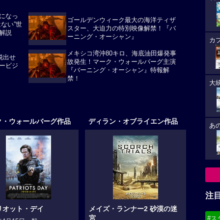
になっ
ゴールデンウィーク最大の海洋ティザ
ない”世
スター、大迫力の特別映像解禁！『バ
解説
ーニング・オーシャン』
カ
メキシコ湾沖80キロ、海底油田爆発事
脱出せ
故発生！マーク・ウォールバーグ主演
ービジ
『バーニング・オーシャン』特報解
禁！
大
ク・ウォールバーグ作品
ディラン・オブライエン作品
あ
注
リオット・デイ
メイズ・ランナー2 砂漠の迷
宮
#ス