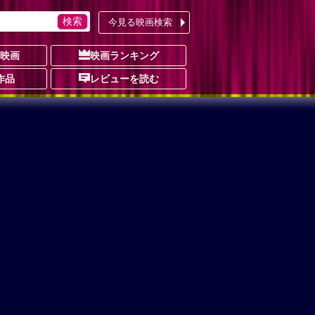
今見る映画検索
の映画
映画ランキング
作品
レビューを読む