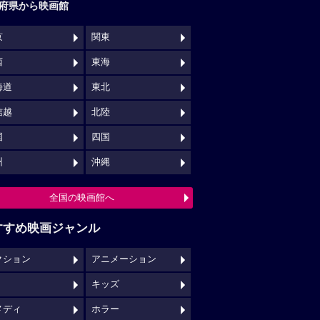
府県から映画館
京
関東
西
東海
海道
東北
信越
北陸
国
四国
州
沖縄
全国の映画館へ
すすめ映画ジャンル
クション
アニメーション
キッズ
メディ
ホラー