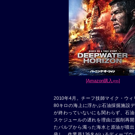
[Amazon購入
]
(PR)
2010年4月。チーフ技師マイク・ウ
80キロの海上に浮かぶ石油採掘施設
が終わっていないにも関わらず、石油
スケジュールの遅れを理由に掘削再開
たバルブから濁った海水と原油が噴出
発し、作業員126名がいるディープ