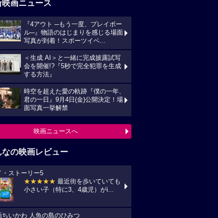
新映画ニュース
『4アウト ─もう一度、プレイボー
ル─』物語のはじまりを感じる場面
写真が到着！スポーツイベ...
＜生成 AI＞と一緒に完成披露試写
会を開催!?『5秒で完全犯罪を生成
する方法』
時空を超えた愛の軌跡『僕の一年、
君の一日』9月4日(金)公開決定！場
面写真一挙解禁
映画ニュースへ
んなの映画レビュー
イ・ストーリー5
★★★★★
最近街を歩いていても
小さい子（特に3、4歳児）がi...
画ちいかわ 人魚の島のひみつ