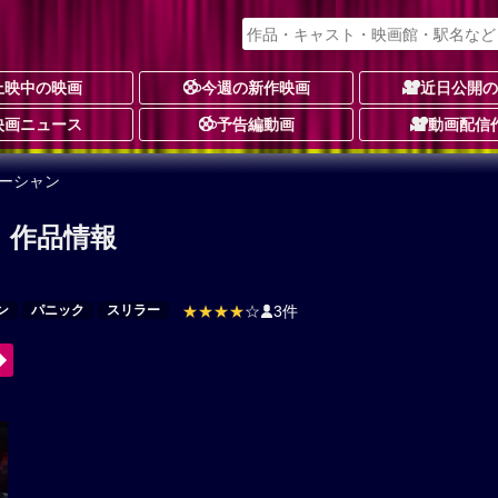
上映中の映画
今週の新作映画
近日公開
映画ニュース
予告編動画
動画配信
ーシャン
 作品情報
ン
パニック
スリラー
★★★★
☆
3件