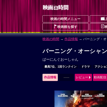
映画の時間メニュー
映画館を探す
映画の時間
→
作品情報
→ バーニング・オ
バーニング・オーシャン
ばーにんぐおーしゃん
最高7位、1回ランクイン
ドラマ
アクショ
作品情報
------
レビュー
動画配信