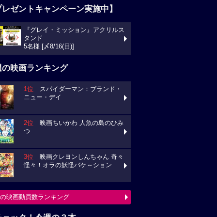
プレゼントキャンペーン実施中】
『グレイ・ミッション』アクリルス
タンド
5名様 [〆8/16(日)]
週の映画ランキング
1位
スパイダーマン：ブランド・
ニュー・デイ
2位
映画ちいかわ 人魚の島のひみ
つ
3位
映画クレヨンしんちゃん 奇々
怪々！オラの妖怪バケ～ション
の映画動員数ランキング