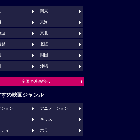
京
関東
西
東海
海道
東北
信越
北陸
国
四国
州
沖縄
全国の映画館へ
すすめ映画ジャンル
クション
アニメーション
キッズ
メディ
ホラー