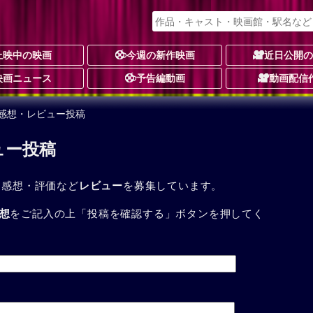
上映中の映画
今週の新作映画
近日公開
映画ニュース
予告編動画
動画配信
 感想・レビュー投稿
ュー投稿
た感想・評価など
レビュー
を募集しています。
想
をご記入の上「投稿を確認する」ボタンを押してく