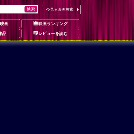
今見る映画検索
の映画
映画ランキング
作品
レビューを読む