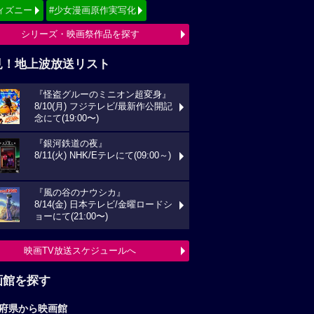
ィズニー
#少女漫画原作実写化
シリーズ・映画祭作品を探す
見！地上波放送リスト
『怪盗グルーのミニオン超変身』
8/10(月) フジテレビ/最新作公開記
念にて(19:00〜)
『銀河鉄道の夜』
8/11(火) NHK/Eテレにて(09:00～)
『風の谷のナウシカ』
8/14(金) 日本テレビ/金曜ロードシ
ョーにて(21:00〜)
映画TV放送スケジュールへ
画館を探す
府県から映画館