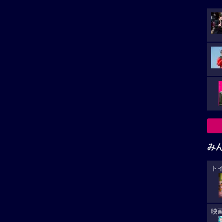
み
ト
映