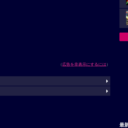
（
広告を非表示にするには
）
最