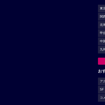
東
関
北
甲
中
九
お
ア
SF
コ