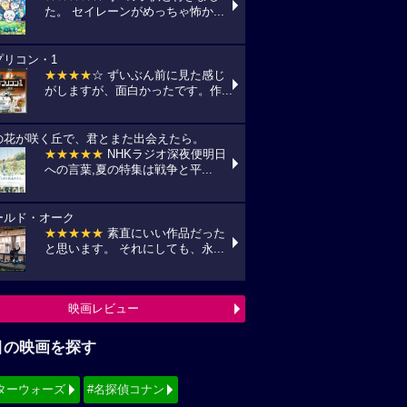
た。 セイレーンがめっちゃ怖か...
プリコン・1
★★★★
☆ ずいぶん前に見た感じ
がしますが、面白かったです。作...
の花が咲く丘で、君とまた出会えたら。
★★★★★
NHKラジオ深夜便明日
への言葉,夏の特集は戦争と平...
ールド・オーク
★★★★★
素直にいい作品だった
と思います。 それにしても、永...
映画レビュー
目の映画を探す
ターウォーズ
#名探偵コナン