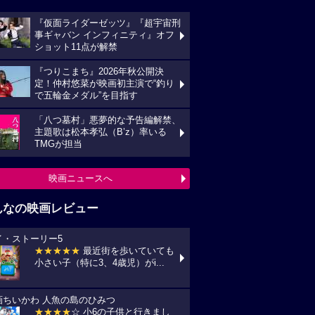
『仮面ライダーゼッツ』『超宇宙刑
事ギャバン インフィニティ』オフ
ショット11点が解禁
『つりこまち』2026年秋公開決
定！仲村悠菜が映画初主演で“釣り
で五輪金メダル”を目指す
「八つ墓村」悪夢的な予告編解禁、
主題歌は松本孝弘（B’z）率いる
TMGが担当
映画ニュースへ
んなの映画レビュー
イ・ストーリー5
★★★★★
最近街を歩いていても
小さい子（特に3、4歳児）がi...
画ちいかわ 人魚の島のひみつ
★★★★
☆ 小6の子供と行きまし