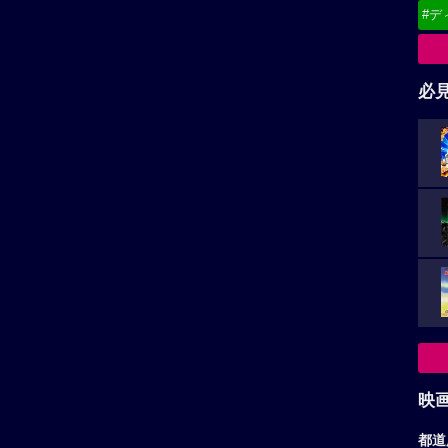
#デ
必
映
都道