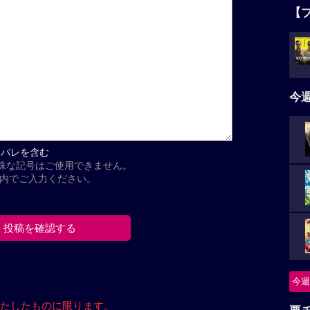
【
今
タバレを含む
殊な記号はご使用できません。
以内でご入力ください。
今週
たしたもの
に限ります。