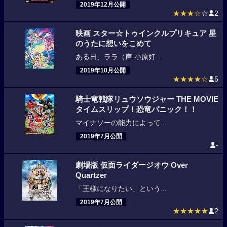
2019年12月公開
★★★☆
☆
2
映画 スター☆トゥインクルプリキュア 星
のうたに想いをこめて
ある日、ララ（声:小原好...
2019年10月公開
★★★★☆
5
騎士竜戦隊リュウソウジャー THE MOVIE
タイムスリップ！恐竜パニック！！
マイナソーの能力によって...
2019年7月公開
-
劇場版 仮面ライダージオウ Over
Quartzer
「王様になりたい」という...
2019年7月公開
★★★★★
2