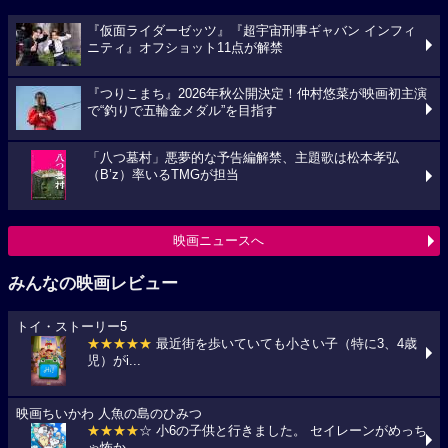
『仮面ライダーゼッツ』『超宇宙刑事ギャバン インフィ
ニティ』オフショット11点が解禁
『つりこまち』2026年秋公開決定！仲村悠菜が映画初主演
で“釣りで五輪金メダル”を目指す
「八つ墓村」悪夢的な予告編解禁、主題歌は松本孝弘
（B’z）率いるTMGが担当
映画ニュースへ
みんなの映画レビュー
トイ・ストーリー5
★★★★★
最近街を歩いていても小さい子（特に3、4歳
児）がi...
映画ちいかわ 人魚の島のひみつ
★★★★
☆ 小6の子供と行きました。 セイレーンがめっち
ゃ怖か...