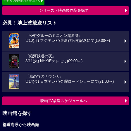
#少女漫画原作実写化
シリーズ・映画祭作品を探す
必見！地上波放送リスト
『怪盗グルーのミニオン超変身』
8/10(月) フジテレビ/最新作公開記念にて(19:00〜)
『銀河鉄道の夜』
8/11(火) NHK/Eテレにて(09:00～)
『風の谷のナウシカ』
8/14(金) 日本テレビ/金曜ロードショーにて(21:00〜)
映画TV放送スケジュールへ
映画館を探す
都道府県から映画館