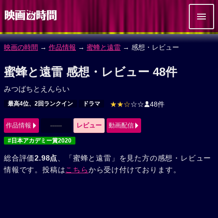
映画の時間
→
作品情報
→
蜜蜂と遠雷
→ 感想・レビュー
蜜蜂と遠雷 感想・レビュー 48件
みつばちとえんらい
最高4位、2回ランクイン
ドラマ
★★☆
☆☆
48件
作品情報
------
レビュー
動画配信
#日本アカデミー賞2020
総合評価
2.98点
、「蜜蜂と遠雷」を見た方の感想・レビュー
情報です。投稿は
こちら
から受け付けております。