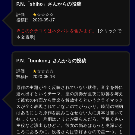
P.N.「shiho」さんからの投稿
評価
★
☆☆☆☆
投稿日
2020-05-17
※このクチコミはネタバレを含みます。
[クリックで
本文表示]
P.N.「bunkon」さんからの投稿
評価
★
☆☆☆☆
投稿日
2020-05-16
原作の主題が全く反映されていない駄作。音楽を外に
連れ出すというテーマ、塵の演奏が亜夜に影響を与え
て彼女の内面から音楽を解放するというクライマック
スが全く表現されていないのでがっかり。時間の制約
はあるにしろ原作を読みこなせない人に脚本は書いて
欲しくない。片桐はいりとか要らんだろ。辛気くさい
主役など演出もひどい。彼女の悩みはもっと奥深いと
ころにあるのに。役者さんは皆好きなので星一つ。も