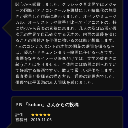
関心から鑑賞しました。クラシック音楽界ではメジャ
ーの国際ピアノコンクールを題材にした映像化の無謀
さが露呈した作品に終わりました。オペラやミュージ
カル、オーケストラや歌手と比べてピアニストの、特
に幼少から音楽の素養に恵まれ、凡人の及ばぬ遥か異
次元の世界で自己確立する天才の、内面の葛藤を演じ
ることの困難さを俳優に強いるのは酷と想像します。
4人のコンテスタントの才能の開花の瞬間を撮るなら
ば、優れたドキュメンタリー映画に任せるべきです。
表層をなぞるイメージ映像だけでは、文学の雄弁さに
敵うことはありません。全体的には綺麗に創られてい
て好感する映画ですが、敢えて厳しい評価をします。
審査委員と指揮者の描き方も、通俗の範囲内でした。
俳優では平田満のみ人間味を感じました。
P.N.「koban」さんからの投稿
評価
★★★★★
投稿日
2019-11-06