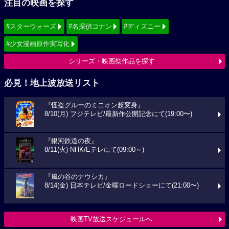
注目の映画を探す
#スターウォーズ
#名探偵コナン
#ディズニー
#少女漫画原作実写化
シリーズ・映画祭作品を探す
必見！地上波放送リスト
『怪盗グルーのミニオン超変身』
8/10(月) フジテレビ/最新作公開記念にて(19:00〜)
『銀河鉄道の夜』
8/11(火) NHK/Eテレにて(09:00～)
『風の谷のナウシカ』
8/14(金) 日本テレビ/金曜ロードショーにて(21:00〜)
映画TV放送スケジュールへ