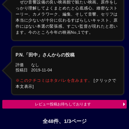
ぜひ音響設備の良い映画館で観たい映画。原作をし
っかり理解してよくまとめたと心底感心。緻密なスト
ーリー、カメラワーク、編集、そして音響。セリフは
本当に少ないが十分に伝わるすばらしいキャスト、原
作にはない本選の緊張感。すごい監督が現れたと思い
ます。今のところ今年の映画No,1です。
P.N.「田中」さんからの投稿
評価
なし
投稿日
2019-11-04
※このクチコミはネタバレを含みます。
[クリックで
本文表示]
レビュー投稿お待ちしております
全48件、1/3ページ