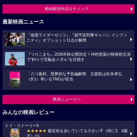
動画配信作品をチェック
最新映画ニュース
『仮面ライダーゼッツ』『超宇宙刑事ギャバン インフィ
ニティ』オフショット11点が解禁
『つりこまち』2026年秋公開決定！仲村悠菜が映画初主演
で“釣りで五輪金メダル”を目指す
「八つ墓村」悪夢的な予告編解禁、主題歌は松本孝弘
（B’z）率いるTMGが担当
映画ニュースへ
みんなの映画レビュー
トイ・ストーリー5
★★★★★
最近街を歩いていても小さい子（特に3、4歳
児）がi...