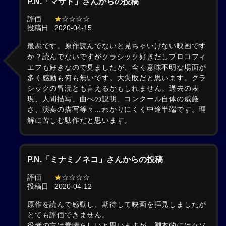
P.N.「マサト」さんからの投稿
評価
★
☆☆☆☆
投稿日
2020-04-15
最悪です。原作読んでないと見ちゃいけない映画です
か？読んでないですがクラシック好きだしプロコフィ
エフも好きなので見ましたが、全く意味不明な場面が
多く感動も何も無いです。大失敗だと思います。クラ
シックの冒涜とも言えるかもしれません。過去の表
現、人間描写、曲への説明、コンクール自体の威厳
さ、演奏の描写等々…わかりにくく中途半端です。理
解に苦しむ駄作だと思います。
P.N.「ミナミノネコ」さんからの投稿
評価
★
☆☆☆☆
投稿日
2020-04-12
原作を読んで感動し、期待して映画を拝見しましたが
とても評価できません。
役者の方は素晴らしいと思いますが、脚本的にはクソ