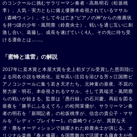
のコンクールに挑むサラリーマン奏者・高島明石（松坂桃
李）。人気・実力ともに備え優勝本命視されているマサル
（森崎ウィン）。そして今は亡き“ピアノの神”からの推薦状
を持つ謎の少年・風間塵（鈴鹿央士）。戦いを通じ互いに刺
激し合い、葛藤し、成長を遂げていく4人。その先に待ち受
ける運命とは……。
「蜜蜂と遠雷」の解説
2017年に直木賞と本屋大賞を史上初ダブル受賞した恩田陸に
よる同名小説を映画化。近年高い注目を浴びる芳ヶ江国際ピ
アノコンクールに集う若き天才たち。元神童の亜夜、不屈の
努力家・明石、本命視されるマサル、そして異端児・風間塵
らの戦いが始まる。監督は「愚行録」の石川慶。再起を図る
亜夜を「勝手にふるえてろ」の松岡茉優が、サラリーマン奏
者の明石を「新聞記者」の松坂桃李が、信念の貴公子・マサ
ルを「レディ・プレイヤー1」の森崎ウィンが、異質な天
才・塵をオーディションで抜擢された鈴鹿央士が演じる。オ
リジナル楽曲『春と修羅』を国際舞台で活躍する藤倉大が作