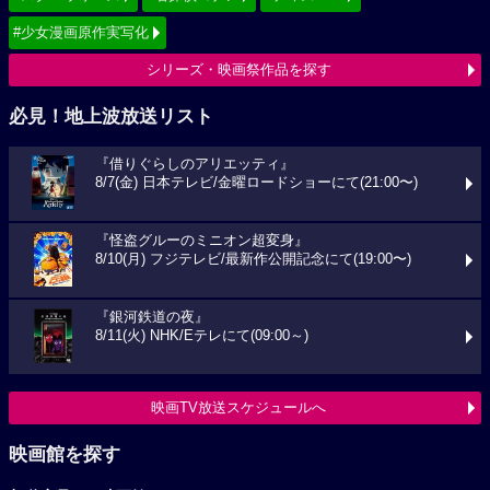
#少女漫画原作実写化
シリーズ・映画祭作品を探す
必見！地上波放送リスト
『借りぐらしのアリエッティ』
8/7(金) 日本テレビ/金曜ロードショーにて(21:00〜)
『怪盗グルーのミニオン超変身』
8/10(月) フジテレビ/最新作公開記念にて(19:00〜)
『銀河鉄道の夜』
8/11(火) NHK/Eテレにて(09:00～)
映画TV放送スケジュールへ
映画館を探す