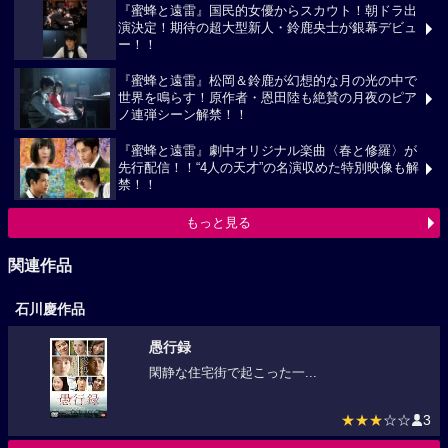
『蜜蜂と遠雷』国民的女優からスカウト！朝ドラ出
演決定！期待の超大型新人・鈴鹿央士が銀幕デビュ
ー！！
『蜜蜂と遠雷』松岡＆鈴鹿が幻想的な月の光の中で
世界を鳴らす！原作者・恩田陸も絶賛の月夜のピア
ノ連弾シーン解禁！！
『蜜蜂と遠雷』劇中オリジナル楽曲〈春と修羅〉が
先行配信！！“4人の天才”の名演収めた特別映像も解
禁！！
もっと見る
関連作品
石川慶作品
愚行録
閑静な住宅街で起こった一...
★★★
☆☆
3