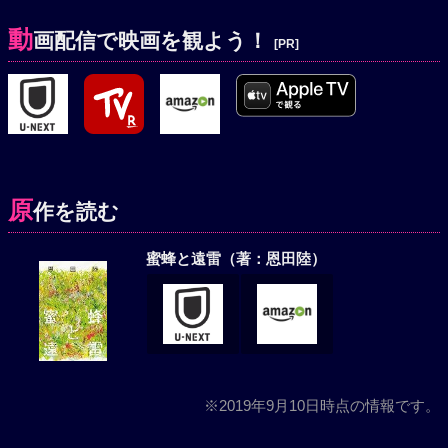
動
画配信で映画を観よう！
[PR]
原
作を読む
蜜蜂と遠雷（著：恩田陸）
※2019年9月10日時点の情報です。