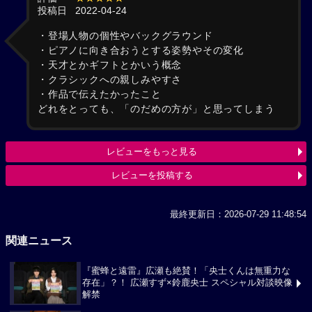
投稿日
2022-04-24
・登場人物の個性やバックグラウンド
・ピアノに向き合おうとする姿勢やその変化
・天才とかギフトとかいう概念
・クラシックへの親しみやすさ
・作品で伝えたかったこと
どれをとっても、「のだめの方が」と思ってしまう
レビューをもっと見る
レビューを投稿する
最終更新日：2026-07-29 11:48:54
関連ニュース
『蜜蜂と遠雷』広瀬も絶賛！「央士くんは無重力な
存在」？！ 広瀬すず×鈴鹿央士 スペシャル対談映像
解禁