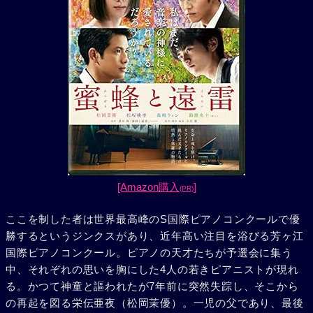
[Amazon購入
]
(PR)
ここを制した者は世界最高峰のS国際ピアノコンクールで優
勝するというジンクスがあり、近年高い注目を浴びる芳ヶ江
国際ピアノコンクール。ピアノの天才たちが予選会に集う
中、それぞれの思いを胸にした4人の若きピアニストが現れ
る。かつて神童と謳われたが7年前に突然失踪し、そこから
の再起を図る栄伝亜夜（松岡茉優）。一児の父であり、最後