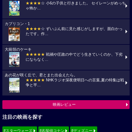
★★★★
☆ 小6の子供と行きました。 セイレーンがめっち
ゃ怖か...
カプリコン・1
★★★★
☆ ずいぶん前に見た感じがしますが、面白かっ
たです。作...
大統領のケーキ
★★★★★
戦禍や圧政の中でどう生きていくのか、下劣
にならなく...
あの花が咲く丘で、君とまた出会えたら。
★★★★★
NHKラジオ深夜便明日への言葉,夏の特集は戦
争と平...
映画レビュー
注目の映画を探す
#スターウォーズ
#名探偵コナン
#ディズニー