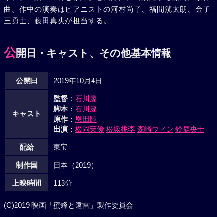
曲。作中の演奏はピアニストの河村尚子、福間洸太朗、金子
三勇士、藤田真央が担当する。
公
開日・キャスト、その他基本情報
公開日
2019年10月4日
監督
：
石川慶
脚本
：
石川慶
キャスト
原作
：
恩田陸
出演
：
松岡茉優
松坂桃李
森崎ウィン
鈴鹿央士
配給
東宝
制作国
日本（2019）
上映時間
118分
(C)2019 映画「蜜蜂と遠雷」製作委員会