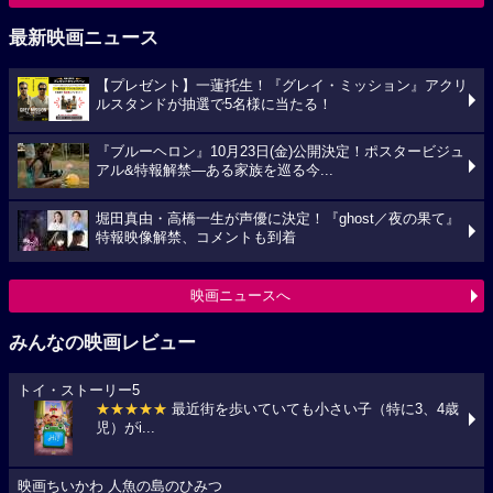
最新映画ニュース
【プレゼント】一蓮托生！『グレイ・ミッション』アクリ
ルスタンドが抽選で5名様に当たる！
『ブルーヘロン』10月23日(金)公開決定！ポスタービジュ
アル&特報解禁―ある家族を巡る今...
堀田真由・高橋一生が声優に決定！『ghost／夜の果て』
特報映像解禁、コメントも到着
映画ニュースへ
みんなの映画レビュー
トイ・ストーリー5
★★★★★
最近街を歩いていても小さい子（特に3、4歳
児）がi...
映画ちいかわ 人魚の島のひみつ