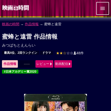
映画の時間
→
作品情報
→ 蜜蜂と遠雷
蜜蜂と遠雷 作品情報
みつばちとえんらい
最高4位、2回ランクイン
ドラマ
★★☆
☆☆
48件
作品情報
------
レビュー
動画配信
#日本アカデミー賞2020