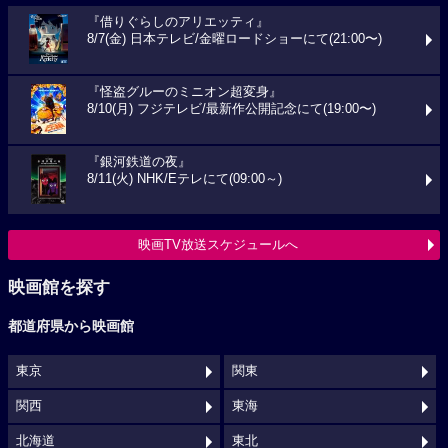
『借りぐらしのアリエッティ』
8/7(金) 日本テレビ/金曜ロードショーにて(21:00〜)
『怪盗グルーのミニオン超変身』
8/10(月) フジテレビ/最新作公開記念にて(19:00〜)
『銀河鉄道の夜』
8/11(火) NHK/Eテレにて(09:00～)
映画TV放送スケジュールへ
映画館を探す
都道府県から映画館
東京
関東
関西
東海
北海道
東北