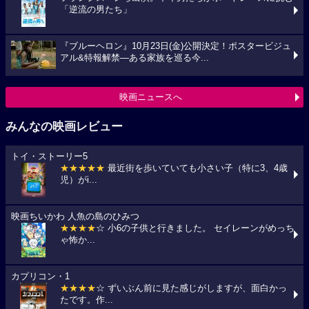
「逆流の男たち」
『ブルーヘロン』10月23日(金)公開決定！ポスタービジュ
アル&特報解禁―ある家族を巡る今...
映画ニュースへ
みんなの映画レビュー
トイ・ストーリー5
★★★★★
最近街を歩いていても小さい子（特に3、4歳
児）がi...
映画ちいかわ 人魚の島のひみつ
★★★★
☆ 小6の子供と行きました。 セイレーンがめっち
ゃ怖か...
カプリコン・1
★★★★
☆ ずいぶん前に見た感じがしますが、面白かっ
たです。作...