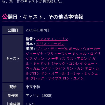
ら、第一作のキャストが再集結した。
り抜け、国境警備隊に見つからずにヘロインを運び込むこ
と。冷酷なフェニックス（ラズ・アロンソ）の先導で任務は
成功するが、そこに予期せぬ罠が。生き残るために手を組む
公
開日・キャスト、その他基本情報
ことになったドミニクとブライアン。姿を見せないブラガの
行方は？そして、真の敵の正体は？事件は意外な真実へと突
公開日
2009年10月9日
き進んでいく……。
監督
：
ジャスティン・リン
脚本
：
クリス・モーガン
出演
：
ヴィン・ディーゼル
ポール・ウォーカー
ジョーダナ・ブリュースター
ミシェル・ロドリ
キャスト
ゲス
ジョン・オーティス
ラズ・アロンソ
ガ
ル・ギャドット
ジャック・コンレイ
シェー・
ウィガム
ライザ・ラピラ
サン・カン
テゴ・カ
ルデロン
ドン・オマール
ミーシャ・ミッシェ
ル
グレッグ・サイプス
ロン・ユアン
配給
東宝東和
制作国
アメリカ（2009）
上映時間
107分