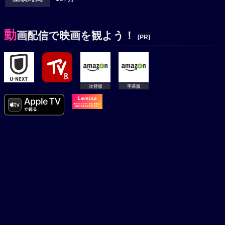
動
画配信で映画を観よう！
[PR]
吹替版
字幕版