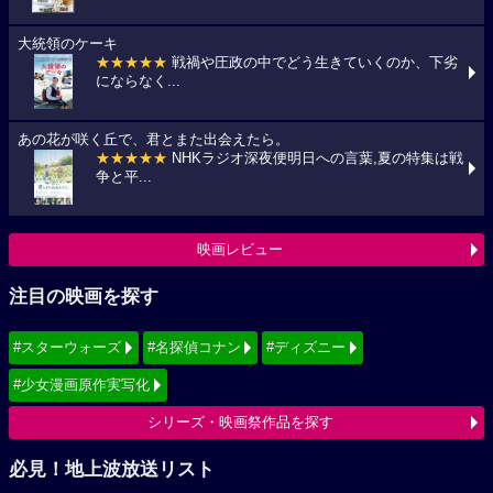
大統領のケーキ
★★★★★
戦禍や圧政の中でどう生きていくのか、下劣
にならなく...
あの花が咲く丘で、君とまた出会えたら。
★★★★★
NHKラジオ深夜便明日への言葉,夏の特集は戦
争と平...
映画レビュー
注目の映画を探す
#スターウォーズ
#名探偵コナン
#ディズニー
#少女漫画原作実写化
シリーズ・映画祭作品を探す
必見！地上波放送リスト