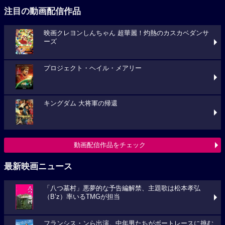
注目の動画配信作品
映画クレヨンしんちゃん 超華麗！灼熱のカスカベダンサ
ーズ
プロジェクト・ヘイル・メアリー
キングダム 大将軍の帰還
動画配信作品をチェック
最新映画ニュース
「八つ墓村」悪夢的な予告編解禁、主題歌は松本孝弘
（B’z）率いるTMGが担当
フランシス・ンら出演。中年男たちがボートレースに挑む