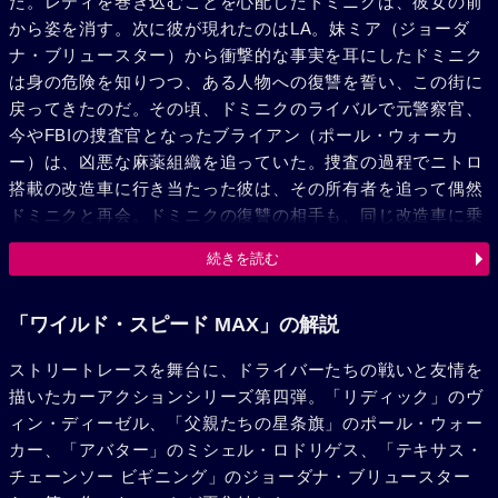
た。レティを巻き込むことを心配したドミニクは、彼女の前
から姿を消す。次に彼が現れたのはLA。妹ミア（ジョーダ
ナ・ブリュースター）から衝撃的な事実を耳にしたドミニク
は身の危険を知りつつ、ある人物への復讐を誓い、この街に
戻ってきたのだ。その頃、ドミニクのライバルで元警察官、
今やFBIの捜査官となったブライアン（ポール・ウォーカ
ー）は、凶悪な麻薬組織を追っていた。捜査の過程でニトロ
搭載の改造車に行き当たった彼は、その所有者を追って偶然
ドミニクと再会。ドミニクの復讐の相手も、同じ改造車に乗
っていたのだ。8年ぶりの再会。狙う相手が同じと知った2人
続きを読む
だが、FBIに任せろというブライアンに、ドミニクはこの手
で復讐する、と言い放つ。手に入れた情報をもとに、麻薬王
ブラガが仕切るストリートレースに、愛車ダッジ・チャージ
「ワイルド・スピード MAX」の解説
ャーで出場するドミニク。その目の前に、スカイラインGT-
ストリートレースを舞台に、ドライバーたちの戦いと友情を
Rで現れるブライアン。このレースは、メキシコからの麻薬
描いたカーアクションシリーズ第四弾。「リディック」のヴ
の“運び屋”を選ぶレースでもあったのだ。壮絶なデッドヒー
ィン・ディーゼル、「父親たちの星条旗」のポール・ウォー
トを演じるドミニクとブライアン。ブラガの腹心カンポス
カー、「アバター」のミシェル・ロドリゲス、「テキサス・
（ジョン・オーティス）は、それを見て2人を雇う。彼らに
チェーンソー ビギニング」のジョーダナ・ブリュースター
与えられた仕事は、メキシコ国境を越える隠しトンネルを走