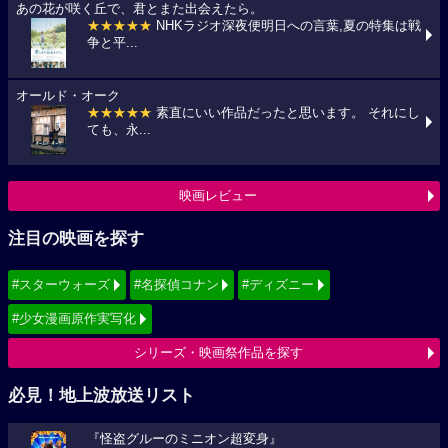
あの花が咲く丘で、君とまた出会えたら。
★★★★★
NHKラジオ深夜便明日への言葉,夏の特集は戦
争と平...
オールド・オーク
★★★★★
素直にいい作品だったと思います。 それにし
ても、永...
映画レビュー
注目の映画を探す
#スターウォーズ
#名探偵コナン
#ディズニー
#少女漫画原作実写化
シリーズ・映画祭作品を探す
必見！地上波放送リスト
『怪盗グルーのミニオン超変身』