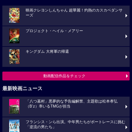
映画クレヨンしんちゃん 超華麗！灼熱のカスカベダンサ
ーズ
プロジェクト・ヘイル・メアリー
キングダム 大将軍の帰還
動画配信作品をチェック
最新映画ニュース
「八つ墓村」悪夢的な予告編解禁、主題歌は松本孝弘
（B’z）率いるTMGが担当
フランシス・ンら出演。中年男たちがボートレースに挑む
「逆流の男たち」