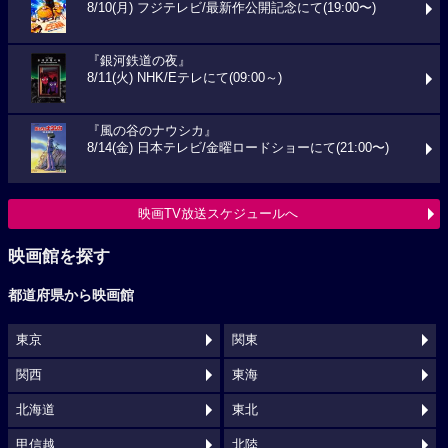
8/10(月) フジテレビ/最新作公開記念にて(19:00〜)
『銀河鉄道の夜』
8/11(火) NHK/Eテレにて(09:00～)
『風の谷のナウシカ』
8/14(金) 日本テレビ/金曜ロードショーにて(21:00〜)
映画TV放送スケジュールへ
映画館を探す
都道府県から映画館
東京
関東
関西
東海
北海道
東北
甲信越
北陸