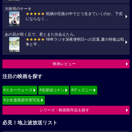
大統領のケーキ
★★★★★
戦禍や圧政の中でどう生きていくのか、下劣
にならなく...
あの花が咲く丘で、君とまた出会えたら。
★★★★★
NHKラジオ深夜便明日への言葉,夏の特集は戦
争と平...
映画レビュー
注目の映画を探す
#スターウォーズ
#名探偵コナン
#ディズニー
#少女漫画原作実写化
シリーズ・映画祭作品を探す
必見！地上波放送リスト