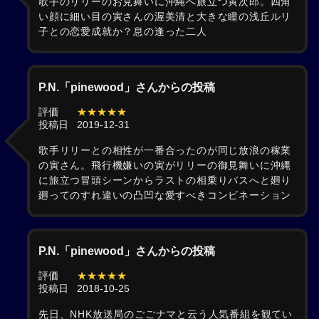
歌手のリリーのお見舞いに沖縄へ旅立つ寅次郎。四角
い顔に細い目の寅さんの渥美清と大きな瞳の浅丘ルリ
子との恋愛成就か？息の逢った二人
P.N.「pinewood」さんからの投稿
評価
★★★★★
投稿日
2019-12-31
歌手リリーとの相性が一番合ったのが同じ放浪の稼業
の寅さん。飛行機嫌いの寅がリリーの御見舞いに沖縄
に旅立つ冒頭シーンからラストの相乗りバスへと廻り
廻ってのすれ違いの凸凹な愛すべきコンビネーション
P.N.「pinewood」さんからの投稿
評価
★★★★★
投稿日
2018-10-25
先日、NHK放送局のごごナマと云う人気番組を観てい