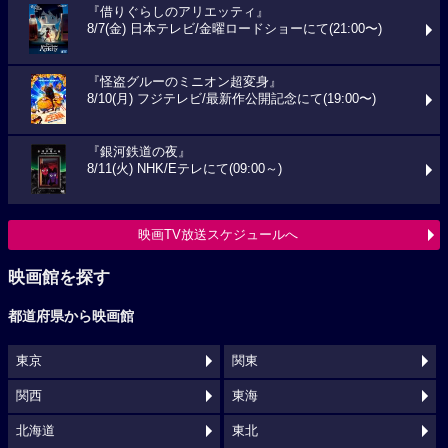
『借りぐらしのアリエッティ』
8/7(金) 日本テレビ/金曜ロードショーにて(21:00〜)
『怪盗グルーのミニオン超変身』
8/10(月) フジテレビ/最新作公開記念にて(19:00〜)
『銀河鉄道の夜』
8/11(火) NHK/Eテレにて(09:00～)
映画TV放送スケジュールへ
映画館を探す
都道府県から映画館
東京
関東
関西
東海
北海道
東北