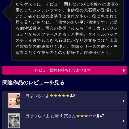
たらゲストに、デビュー 間もないのに本編への出演を
果たしたシンデレラマン、名傍役の光石研が登場して
いた。確かに彼の出演作は名作が多いし役に恵まれて
居る見たい何だね。「個性の無い事が個性です」と語
る個性派役者。司会の美保じゅんも「そう言うポジシ
ョンだからオファーされる」と共鳴、タイトルバック
のチョイ役でも若き光石研にかなり注文をつけた山田
洋次監督の徹底振りも凄い。本編シリーズの僧侶・笠
智衆見たく存在そのものが恰好佳い俳優何だろう。
レビュー投稿お待ちしております
関連作品のレビューを見る
男はつらいよ
★★★★★
8
男はつらいよ お帰り 寅さん
★★★
☆☆
47