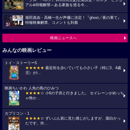
アル&特報解禁―ある家族を巡る今...
堀田真由・高橋一生が声優に決定！『ghost／夜の果て』
特報映像解禁、コメントも到着
映画ニュースへ
みんなの映画レビュー
トイ・ストーリー5
★★★★★
最近街を歩いていても小さい子（特に3、4歳
児）がi...
映画ちいかわ 人魚の島のひみつ
★★★★
☆ 小6の子供と行きました。 セイレーンがめっち
ゃ怖か...
カプリコン・1
★★★★
☆ ずいぶん前に見た感じがしますが、面白かっ
たです。作...