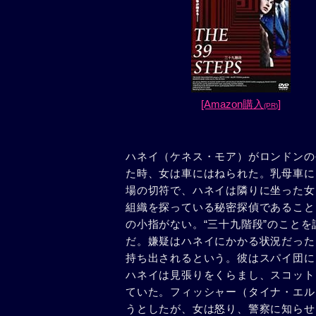
[Amazon購入
]
(PR)
ハネイ（ケネス・モア）がロンドンの
た時、女は車にはねられた。乳母車に
場の切符で、ハネイは隣りに坐った女
組織を探っている秘密探偵であること
の小指がない。“三十九階段”のこと
だ。嫌疑はハネイにかかる状況だった
持ち出されるという。彼はスパイ団に
ハネイは見張りをくらまし、スコット
ていた。フィッシャー（タイナ・エル
うとしたが、女は怒り、警察に知らせ