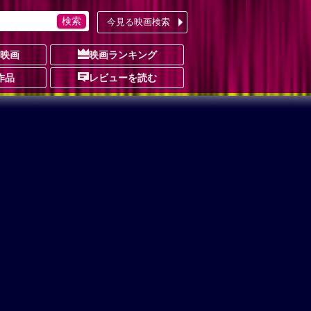
今見る映画検索
の映画
映画ランキング
作品
レビューを読む