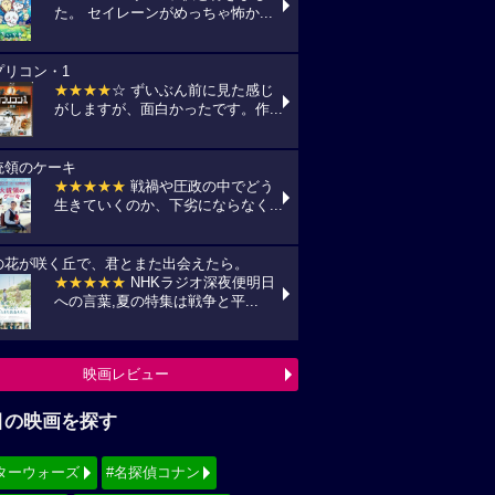
た。 セイレーンがめっちゃ怖か...
プリコン・1
★★★★
☆ ずいぶん前に見た感じ
がしますが、面白かったです。作...
統領のケーキ
★★★★★
戦禍や圧政の中でどう
生きていくのか、下劣にならなく...
の花が咲く丘で、君とまた出会えたら。
★★★★★
NHKラジオ深夜便明日
への言葉,夏の特集は戦争と平...
映画レビュー
目の映画を探す
ターウォーズ
#名探偵コナン