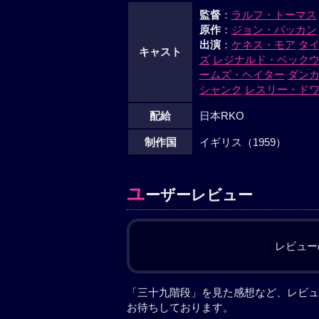
監督
：
ラルフ・トーマス
原作
：
ジョン・バッカン
出演
：
ケネス・モア
タ
キャスト
ズ
レジナルド・ベック
ームズ・ヘイター
ダン
シャンク
レスリー・ド
配給
日本RKO
制作国
イギリス（1959）
ユ
ーザーレビュー
レビュー
「三十九階段」を見た感想など、レビュ
お待ちしております。