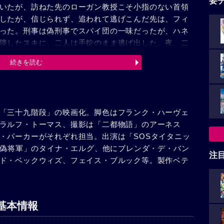
要
いたが、訪ねた先のローガン教授こそ小指のない首領
したが、信じられず、追われて逃げこんだ先は、フィ
った。刑事は偽刑事でスパイ団の一味だったが、ハネ
障したスキに、二人は手錠のまま逃げ出した。夜、二
フィッシャーは追いついた偽刑事の電話をきき、始め
続きを読む
朝ロンドンへ急行する。電話の言葉「パレス、十一時
には前に観た記憶術師が登場した。特別席には首領が
のことを警視庁に届け出たが、信用されなかった。ミ
ったからだ。警察に捕まったハネイは、舞台の記憶術
「三十九階段」の映画化。脚色はフランク・ハーヴェ
か？”仕方なく答えかけた時、特別席から銃声が起り、
ラルフ・トーマス、撮影は「二都物語」のアーネス
密文書を一時盗み出し、彼に記憶させたあげく、国外に
・パーカーがそれぞれ担当。出演は「SOSタイタニッ
フィッシャーは、むろん結ばれ、やっと二人だけのこ
、「偽将軍」のタイナ・エルグ、他にブレンダ・デ・バン
注
ド・ベックウィズ、フェイス・ブルック等。製作ベテ
基本情報