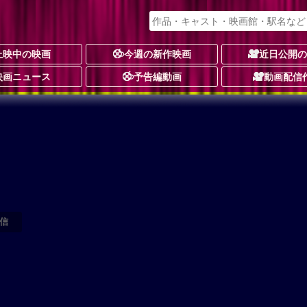
上映中の映画
今週の新作映画
近日公開
映画ニュース
予告編動画
動画配信
信