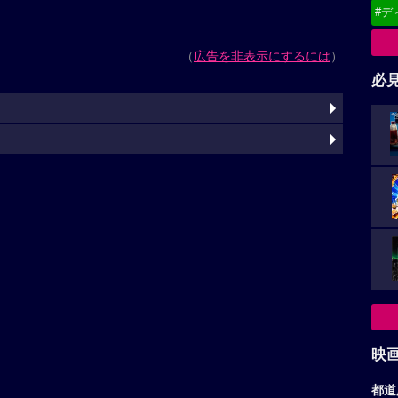
#デ
（
広告を非表示にするには
）
必
映
都道