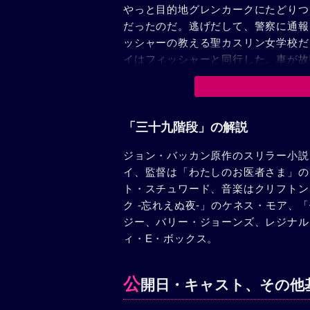
やっと目的地グレンカークにたどりつ
だったのだ。逃げだして、警察に通報
ッシャーの教える聖カスリン女学校だ
イはフィッシャーと同行した。車が故
人は夫婦として野原の旅館に泊った。
てスパイ団の仕業と悟った。二人は翌
十七分」が手掛りだ。劇場でその時刻
坐っていた。フィッシャーがスパイ団
「三十九階段」の解説
サイルの機密文書は盗まれてはいなか
ジョン・バッカン原作のスリラー小説
師に問いかけた、“三十九階段とは何
イ、監督は「わたしのお医者さま」の
記憶術師は倒れた。--スパイ団は機
ト・スチュワード、音楽はクリフトン
連れ出そうとしていたのだ。ハネイと
ク -忘れえぬ夜-」のケネス・モア
とに専念したそうである。
ジー、バリー・ジョーンズ、レジナル
ィ・E・ボックス。
公
開日・キャスト、その他