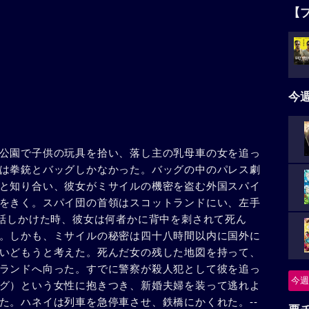
【
今
公園で子供の玩具を拾い、落し主の乳母車の女を追っ
は拳銃とバッグしかなかった。バッグの中のパレス劇
と知り合い、彼女がミサイルの機密を盗む外国スパイ
をきく。スパイ団の首領はスコットランドにい、左手
を話しかけた時、彼女は何者かに背中を刺されて死ん
。しかも、ミサイルの秘密は四十八時間以内に国外に
いどもうと考えた。死んだ女の残した地図を持って、
ランドへ向った。すでに警察が殺人犯として彼を追っ
今週
グ）という女性に抱きつき、新婚夫婦を装って逃れよ
た。ハネイは列車を急停車させ、鉄橋にかくれた。--