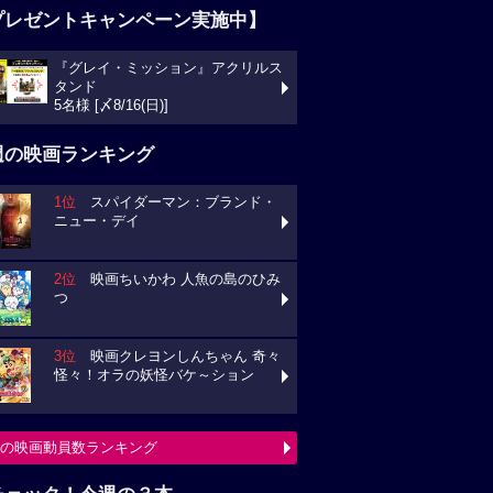
プレゼントキャンペーン実施中】
『グレイ・ミッション』アクリルス
タンド
5名様 [〆8/16(日)]
週の映画ランキング
1位
スパイダーマン：ブランド・
ニュー・デイ
2位
映画ちいかわ 人魚の島のひみ
つ
3位
映画クレヨンしんちゃん 奇々
怪々！オラの妖怪バケ～ション
の映画動員数ランキング