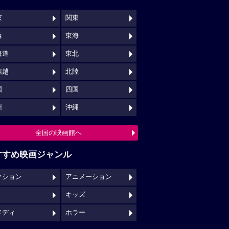
京
関東
西
東海
海道
東北
信越
北陸
国
四国
州
沖縄
全国の映画館へ
すすめ映画ジャンル
クション
アニメーション
キッズ
メディ
ホラー