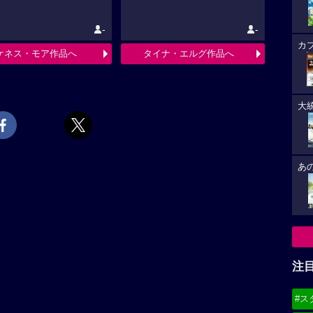
-
-
カ
ケネス・モア作品へ
タイナ・エルグ作品へ
大
あ
注
#ス