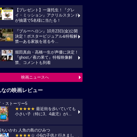
【プレゼント】一蓮托生！『グレ
イ・ミッション』アクリルスタンド
が抽選で5名様に当たる！
『ブルーヘロン』10月23日(金)公開
決定！ポスタービジュアル&特報解
禁―ある家族を巡る今...
堀田真由・高橋一生が声優に決定！
『ghost／夜の果て』特報映像解
禁、コメントも到着
映画ニュースへ
んなの映画レビュー
イ・ストーリー5
★★★★★
最近街を歩いていても
小さい子（特に3、4歳児）がi...
画ちいかわ 人魚の島のひみつ
★★★★
☆ 小6の子供と行きまし