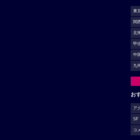
東
関
北
甲
中
九
お
ア
SF
コ