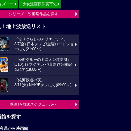
ィズニー
#少女漫画原作実写化
シリーズ・映画祭作品を探す
見！地上波放送リスト
『借りぐらしのアリエッティ』
8/7(金) 日本テレビ/金曜ロードショ
ーにて(21:00〜)
『怪盗グルーのミニオン超変身』
8/10(月) フジテレビ/最新作公開記
念にて(19:00〜)
『銀河鉄道の夜』
8/11(火) NHK/Eテレにて(09:00～)
映画TV放送スケジュールへ
画館を探す
府県から映画館