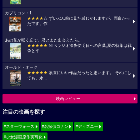
カプリコン・1
★★★★
☆ ずいぶん前に見た感じがしますが、面白かっ
たです。作...
あの花が咲く丘で、君とまた出会えたら。
★★★★★
NHKラジオ深夜便明日への言葉,夏の特集は戦
争と平...
オールド・オーク
★★★★★
素直にいい作品だったと思います。 それにし
ても、永...
映画レビュー
注目の映画を探す
#スターウォーズ
#名探偵コナン
#ディズニー
#少女漫画原作実写化