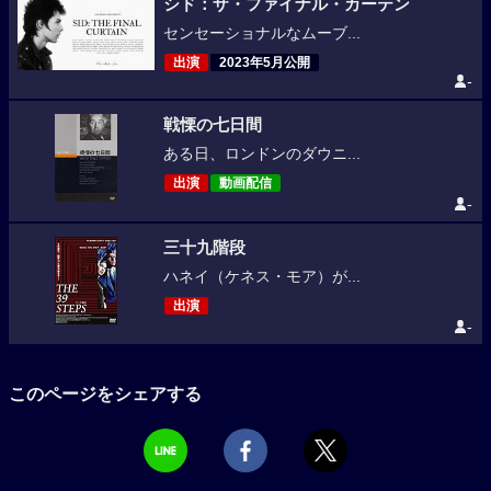
シド：ザ・ファイナル・カーテン
センセーショナルなムーブ...
出演
2023年5月公開
-
戦慄の七日間
ある日、ロンドンのダウニ...
出演
動画配信
-
三十九階段
ハネイ（ケネス・モア）が...
出演
-
このページをシェアする