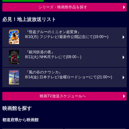
シリーズ・映画祭作品を探す
必見！地上波放送リスト
『怪盗グルーのミニオン超変身』
8/10(月) フジテレビ/最新作公開記念にて(19:00〜)
『銀河鉄道の夜』
8/11(火) NHK/Eテレにて(09:00～)
『風の谷のナウシカ』
8/14(金) 日本テレビ/金曜ロードショーにて(21:00〜)
映画TV放送スケジュールへ
映画館を探す
都道府県から映画館