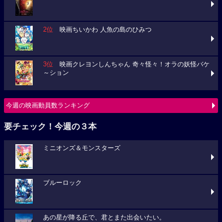
2位
映画ちいかわ 人魚の島のひみつ
3位
映画クレヨンしんちゃん 奇々怪々！オラの妖怪バケ
～ション
今週の映画動員数ランキング
要チェック！今週の３本
ミニオンズ＆モンスターズ
ブルーロック
あの星が降る丘で、君とまた出会いたい。