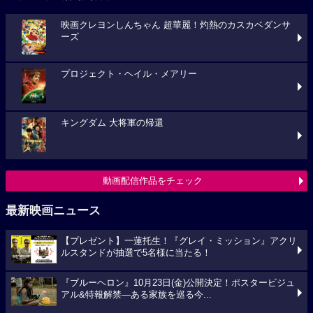
映画クレヨンしんちゃん 超華麗！灼熱のカスカベダンサ
ーズ
プロジェクト・ヘイル・メアリー
キングダム 大将軍の帰還
動画配信作品をチェック
最新映画ニュース
【プレゼント】一蓮托生！『グレイ・ミッション』アクリ
ルスタンドが抽選で5名様に当たる！
『ブルーヘロン』10月23日(金)公開決定！ポスタービジュ
アル&特報解禁―ある家族を巡る今...