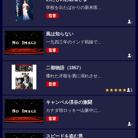
学校を出たばかりの新米医...
監督
-
風は知らない
一九四三年のインド戦線で...
監督
-
二都物語（1957）
優れた才能を酒に溺れさせ...
監督
★★★★★
1
キャンベル渓谷の激闘
カナダ領ロッキー山脈中に...
監督
-
スピードを盗む男