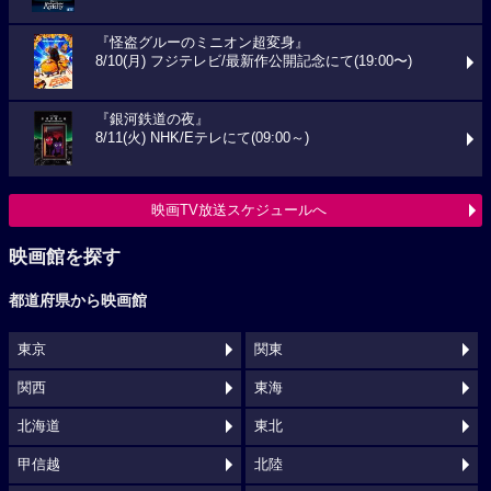
『怪盗グルーのミニオン超変身』
8/10(月) フジテレビ/最新作公開記念にて(19:00〜)
『銀河鉄道の夜』
8/11(火) NHK/Eテレにて(09:00～)
映画TV放送スケジュールへ
映画館を探す
都道府県から映画館
東京
関東
関西
東海
北海道
東北
甲信越
北陸