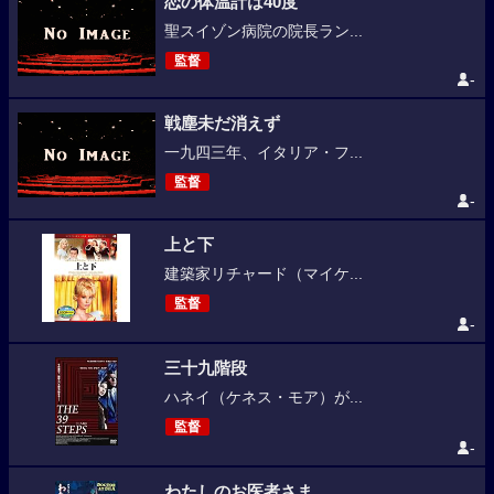
恋の体温計は40度
聖スイゾン病院の院長ラン...
監督
-
戦塵未だ消えず
一九四三年、イタリア・フ...
監督
-
上と下
建築家リチャード（マイケ...
監督
-
三十九階段
ハネイ（ケネス・モア）が...
監督
-
わたしのお医者さま