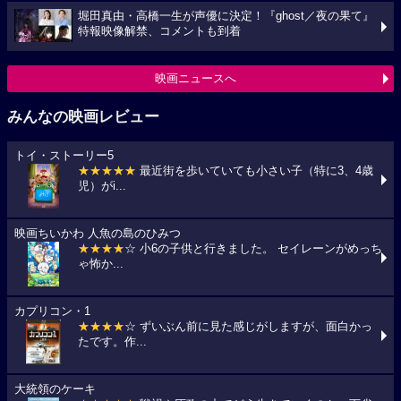
堀田真由・高橋一生が声優に決定！『ghost／夜の果て』
特報映像解禁、コメントも到着
映画ニュースへ
みんなの映画レビュー
トイ・ストーリー5
★★★★★
最近街を歩いていても小さい子（特に3、4歳
児）がi...
映画ちいかわ 人魚の島のひみつ
★★★★
☆ 小6の子供と行きました。 セイレーンがめっち
ゃ怖か...
カプリコン・1
★★★★
☆ ずいぶん前に見た感じがしますが、面白かっ
たです。作...
大統領のケーキ