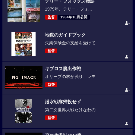
テリー・フォックス物語
1979年、テリー・フォ...
監督
1984年10月公開
-
地獄のガイドブック
失業保険金の支給を受けて...
監督
-
キプロス脱出作戦
オリーブの林が茂り、レモ...
監督
-
潜水戦隊帰投せず
第二次世界大戦たけなわの...
監督
-