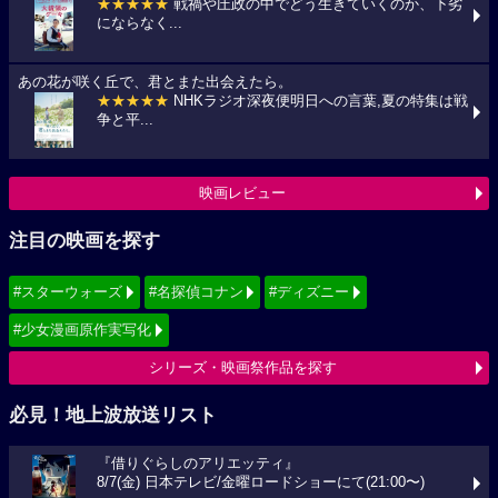
★★★★★
戦禍や圧政の中でどう生きていくのか、下劣
にならなく...
あの花が咲く丘で、君とまた出会えたら。
★★★★★
NHKラジオ深夜便明日への言葉,夏の特集は戦
争と平...
映画レビュー
注目の映画を探す
#スターウォーズ
#名探偵コナン
#ディズニー
#少女漫画原作実写化
シリーズ・映画祭作品を探す
必見！地上波放送リスト
『借りぐらしのアリエッティ』
8/7(金) 日本テレビ/金曜ロードショーにて(21:00〜)