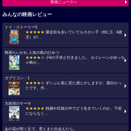
映画ニュースへ
みんなの映画レビュー
トイ・ストーリー5
★★★★★
最近街を歩いていても小さい子（特に3、4歳
児）がi...
映画ちいかわ 人魚の島のひみつ
★★★★
☆ 小6の子供と行きました。 セイレーンがめっち
ゃ怖か...
カプリコン・1
★★★★
☆ ずいぶん前に見た感じがしますが、面白かっ
たです。作...
大統領のケーキ
★★★★★
戦禍や圧政の中でどう生きていくのか、下劣
にならなく...
あの花が咲く丘で、君とまた出会えたら。