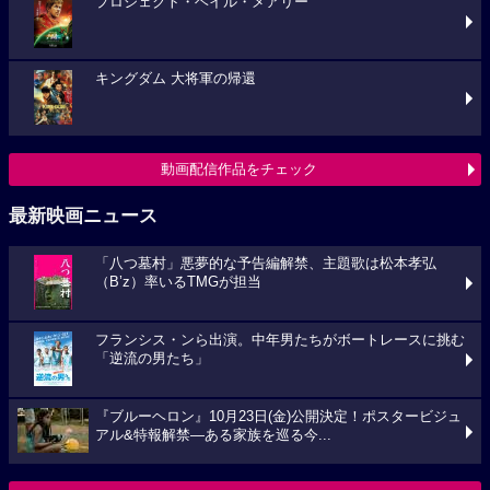
プロジェクト・ヘイル・メアリー
キングダム 大将軍の帰還
動画配信作品をチェック
最新映画ニュース
「八つ墓村」悪夢的な予告編解禁、主題歌は松本孝弘
（B’z）率いるTMGが担当
フランシス・ンら出演。中年男たちがボートレースに挑む
「逆流の男たち」
『ブルーヘロン』10月23日(金)公開決定！ポスタービジュ
アル&特報解禁―ある家族を巡る今...