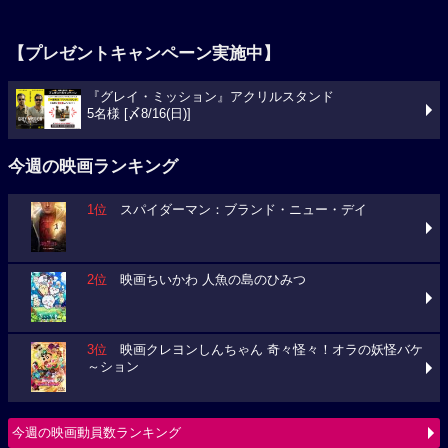
【プレゼントキャンペーン実施中】
『グレイ・ミッション』アクリルスタンド
5名様 [〆8/16(日)]
今週の映画ランキング
1位
スパイダーマン：ブランド・ニュー・デイ
2位
映画ちいかわ 人魚の島のひみつ
3位
映画クレヨンしんちゃん 奇々怪々！オラの妖怪バケ
～ション
今週の映画動員数ランキング