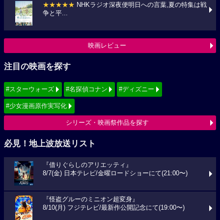
★★★★★
NHKラジオ深夜便明日への言葉,夏の特集は戦
争と平...
映画レビュー
注目の映画を探す
#スターウォーズ
#名探偵コナン
#ディズニー
#少女漫画原作実写化
シリーズ・映画祭作品を探す
必見！地上波放送リスト
『借りぐらしのアリエッティ』
8/7(金) 日本テレビ/金曜ロードショーにて(21:00〜)
『怪盗グルーのミニオン超変身』
8/10(月) フジテレビ/最新作公開記念にて(19:00〜)