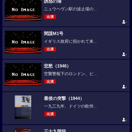
誘惑の港
ニュウヘヴン駅の波止場の...
出演
-
間諜M1号
イギリス政府に招かれて来...
出演
-
悲愁（1946）
空襲警報下のロンドン、ピ...
出演
-
最後の突撃（1944）
一九三九年、ドイツの欧州...
出演
-
三十九階段