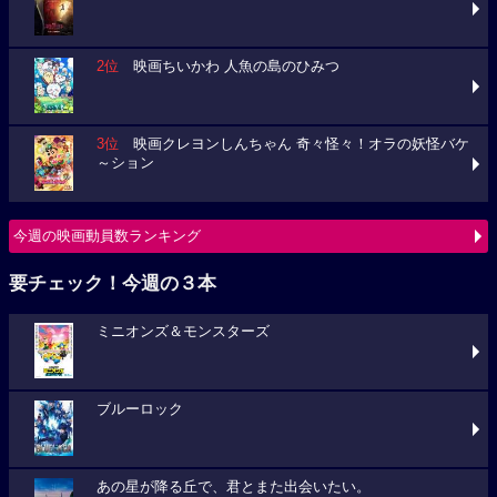
2位
映画ちいかわ 人魚の島のひみつ
3位
映画クレヨンしんちゃん 奇々怪々！オラの妖怪バケ
～ション
今週の映画動員数ランキング
要チェック！今週の３本
ミニオンズ＆モンスターズ
ブルーロック
あの星が降る丘で、君とまた出会いたい。