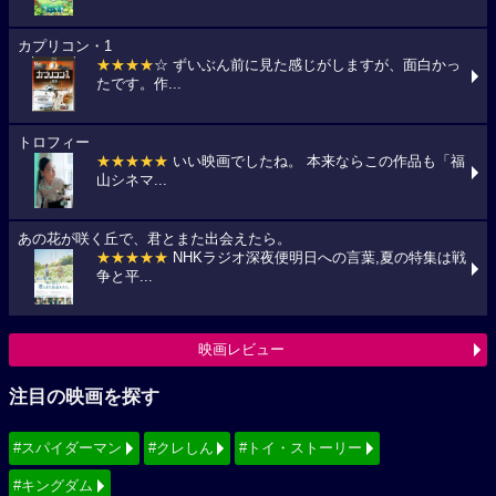
カプリコン・1
★★★★
☆ ずいぶん前に見た感じがしますが、面白かっ
たです。作...
トロフィー
★★★★★
いい映画でしたね。 本来ならこの作品も「福
山シネマ...
あの花が咲く丘で、君とまた出会えたら。
★★★★★
NHKラジオ深夜便明日への言葉,夏の特集は戦
争と平...
映画レビュー
注目の映画を探す
#スパイダーマン
#クレしん
#トイ・ストーリー
#キングダム