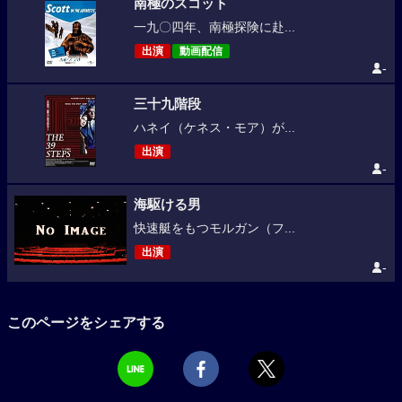
南極のスコット
一九〇四年、南極探険に赴...
出演
動画配信
-
三十九階段
ハネイ（ケネス・モア）が...
出演
-
海駆ける男
快速艇をもつモルガン（フ...
出演
-
このページをシェアする