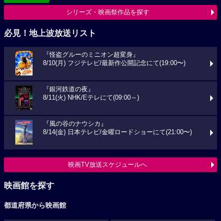
シリーズ・映画祭作品を探す
必見！地上波放送リスト
『怪盗グルーのミニオン超変身』
8/10(月) フジテレビ/最新作公開記念にて(19:00〜)
『銀河鉄道の夜』
8/11(火) NHK/Eテレにて(09:00～)
『風の谷のナウシカ』
8/14(金) 日本テレビ/金曜ロードショーにて(21:00〜)
映画TV放送スケジュールへ
映画館を探す
都道府県から映画館