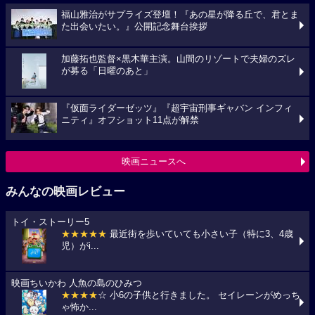
福山雅治がサプライズ登壇！『あの星が降る丘で、君とま
た出会いたい。』公開記念舞台挨拶
加藤拓也監督×黒木華主演。山間のリゾートで夫婦のズレ
が募る「日曜のあと」
『仮面ライダーゼッツ』『超宇宙刑事ギャバン インフィ
ニティ』オフショット11点が解禁
映画ニュースへ
みんなの映画レビュー
トイ・ストーリー5
★★★★★
最近街を歩いていても小さい子（特に3、4歳
児）がi...
映画ちいかわ 人魚の島のひみつ
★★★★
☆ 小6の子供と行きました。 セイレーンがめっち
ゃ怖か...