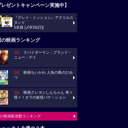
プレゼントキャンペーン実施中】
『グレイ・ミッション』アクリルス
タンド
5名様 [〆8/16(日)]
週の映画ランキング
1位
スパイダーマン：ブランド・
ニュー・デイ
2位
映画ちいかわ 人魚の島のひみ
つ
3位
映画クレヨンしんちゃん 奇々
怪々！オラの妖怪バケ～ション
の映画動員数ランキング