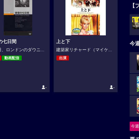
【
の七日間
上と下
今
、ロンドンのダウニ...
建築家リチャード（マイケ...
動画配信
出演
-
-
今週