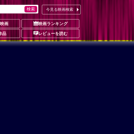
今見る映画検索
の映画
映画ランキング
作品
レビューを読む