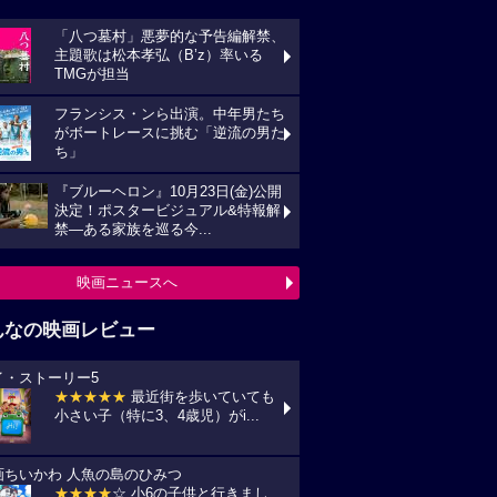
「八つ墓村」悪夢的な予告編解禁、
主題歌は松本孝弘（B’z）率いる
TMGが担当
フランシス・ンら出演。中年男たち
がボートレースに挑む「逆流の男た
ち」
『ブルーヘロン』10月23日(金)公開
決定！ポスタービジュアル&特報解
禁―ある家族を巡る今...
映画ニュースへ
んなの映画レビュー
イ・ストーリー5
★★★★★
最近街を歩いていても
小さい子（特に3、4歳児）がi...
画ちいかわ 人魚の島のひみつ
★★★★
☆ 小6の子供と行きまし