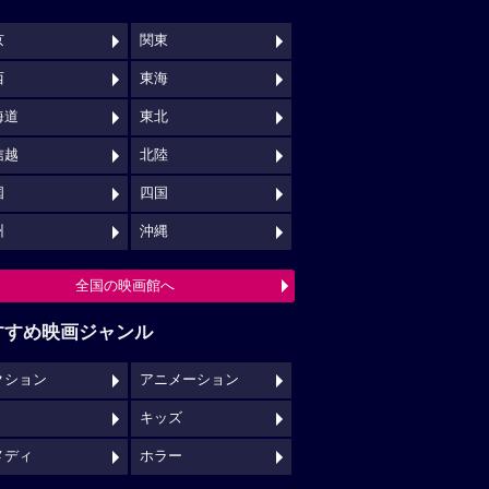
京
関東
西
東海
海道
東北
信越
北陸
国
四国
州
沖縄
全国の映画館へ
すすめ映画ジャンル
クション
アニメーション
キッズ
メディ
ホラー