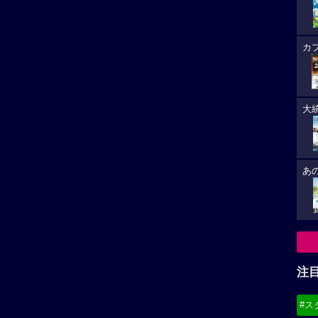
カ
大
あ
注
#ス