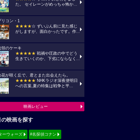
た。 セイレーンがめっちゃ怖か...
プリコン・1
★★★★
☆ ずいぶん前に見た感じ
がしますが、面白かったです。作...
統領のケーキ
★★★★★
戦禍や圧政の中でどう
生きていくのか、下劣にならなく...
の花が咲く丘で、君とまた出会えたら。
★★★★★
NHKラジオ深夜便明日
への言葉,夏の特集は戦争と平...
映画レビュー
目の映画を探す
ターウォーズ
#名探偵コナン