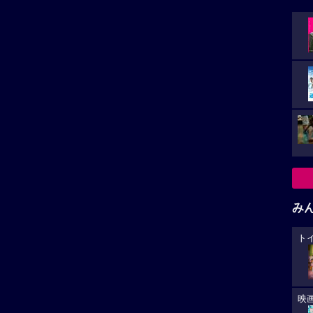
み
ト
映