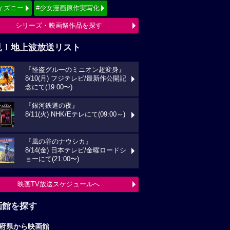
ィズニー
#少女漫画原作実写化
シリーズ・映画祭作品を探す
見！地上波放送リスト
『怪盗グルーのミニオン超変身』
8/10(月) フジテレビ/最新作公開記
念にて(19:00〜)
『銀河鉄道の夜』
8/11(火) NHK/Eテレにて(09:00～)
『風の谷のナウシカ』
8/14(金) 日本テレビ/金曜ロードシ
ョーにて(21:00〜)
映画TV放送スケジュールへ
画館を探す
府県から映画館