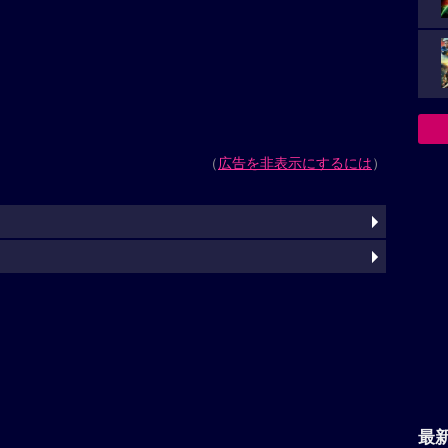
（
広告を非表示にするには
）
最