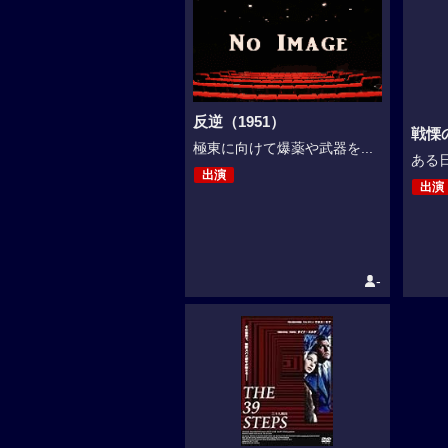
反逆（1951）
戦慄
極東に向けて爆薬や武器を...
ある日
出演
出演
-