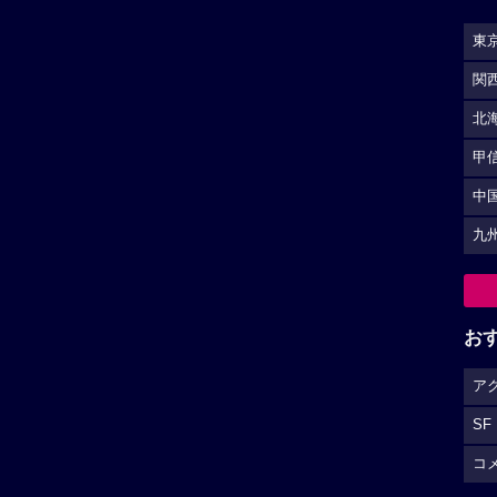
東
関
北
甲
中
九
お
ア
SF
コ