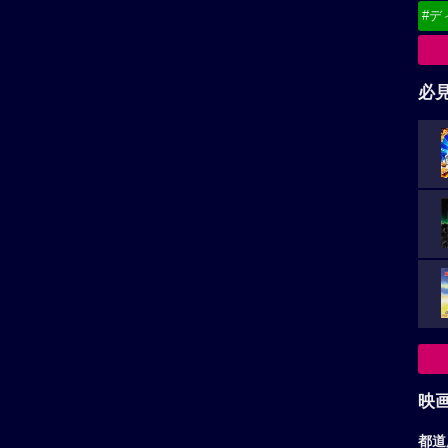
#デ
必
映
都道