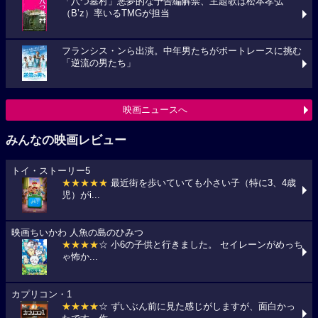
「八つ墓村」悪夢的な予告編解禁、主題歌は松本孝弘
（B’z）率いるTMGが担当
フランシス・ンら出演。中年男たちがボートレースに挑む
「逆流の男たち」
映画ニュースへ
みんなの映画レビュー
トイ・ストーリー5
★★★★★
最近街を歩いていても小さい子（特に3、4歳
児）がi...
映画ちいかわ 人魚の島のひみつ
★★★★
☆ 小6の子供と行きました。 セイレーンがめっち
ゃ怖か...
カプリコン・1
★★★★
☆ ずいぶん前に見た感じがしますが、面白かっ