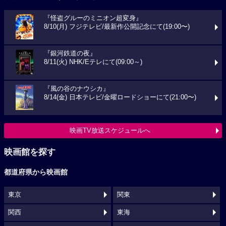
『怪盗グルーのミニオン超変身』
8/10(月) フジテレビ/最新作公開記念にて(19:00〜)
『銀河鉄道の夜』
8/11(火) NHK/Eテレにて(09:00～)
『風の谷のナウシカ』
8/14(金) 日本テレビ/金曜ロードショーにて(21:00〜)
映画TV放送スケジュールへ
映画館を探す
都道府県から映画館
東京
関東
関西
東海