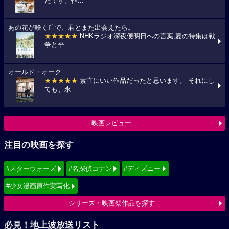
たです。作...
あの花が咲く丘で、君とまた出会えたら。
★★★★★
NHKラジオ深夜便明日への言葉,夏の特集は戦
争と平...
オールド・オーク
★★★★★
素直にいい作品だったと思います。 それにし
ても、永...
映画レビュー
注目の映画を探す
#スターウォーズ
#名探偵コナン
#ディズニー
#少女漫画原作実写化
シリーズ・映画祭作品を探す
必見！地上波放送リスト