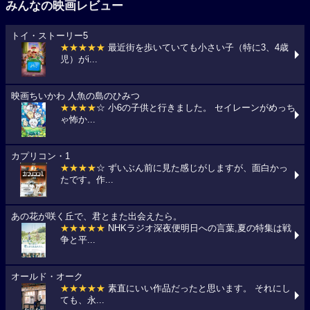
みんなの映画レビュー
トイ・ストーリー5
★★★★★
最近街を歩いていても小さい子（特に3、4歳
児）がi...
映画ちいかわ 人魚の島のひみつ
★★★★
☆ 小6の子供と行きました。 セイレーンがめっち
ゃ怖か...
カプリコン・1
★★★★
☆ ずいぶん前に見た感じがしますが、面白かっ
たです。作...
あの花が咲く丘で、君とまた出会えたら。
★★★★★
NHKラジオ深夜便明日への言葉,夏の特集は戦
争と平...
オールド・オーク
★★★★★
素直にいい作品だったと思います。 それにし
ても、永...