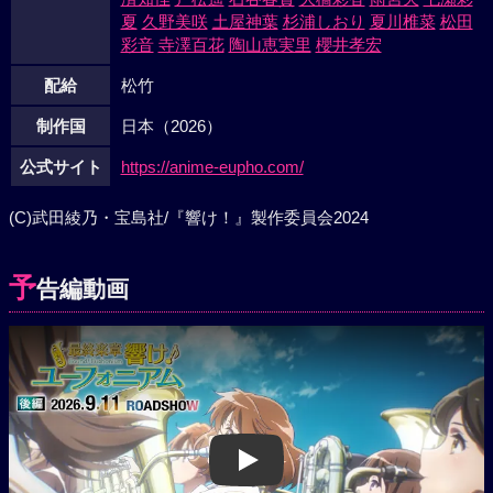
夏
久野美咲
土屋神葉
杉浦しおり
夏川椎菜
松田
彩音
寺澤百花
陶山恵実里
櫻井孝宏
配給
松竹
制作国
日本（2026）
公式サイト
https://anime-eupho.com/
(C)武田綾乃・宝島社/『響け！』製作委員会2024
予
告編動画
Play