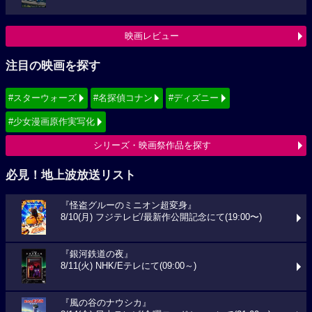
映画レビュー
注目の映画を探す
#スターウォーズ
#名探偵コナン
#ディズニー
#少女漫画原作実写化
シリーズ・映画祭作品を探す
必見！地上波放送リスト
『怪盗グルーのミニオン超変身』
8/10(月) フジテレビ/最新作公開記念にて(19:00〜)
『銀河鉄道の夜』
8/11(火) NHK/Eテレにて(09:00～)
『風の谷のナウシカ』