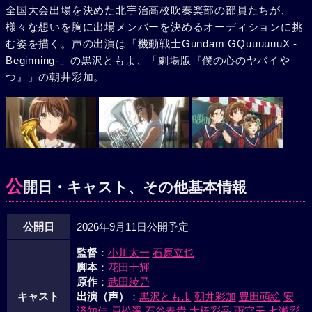
全国大会出場を決めた北宇治高校吹奏楽部の部員たちが、
様々な想いを胸に出場メンバーを決めるオーディションに挑
む姿を描く。声の出演は「機動戦士Gundam GQuuuuuuX -
Beginning-」の黒沢ともよ、「劇場版『僕の心のヤバイや
つ』」の朝井彩加。
公
開日・キャスト、その他基本情報
公開日
2026年9月11日公開予定
監督
：
小川太一
石原立也
脚本
：
花田十輝
原作
：
武田綾乃
キャスト
出演（声）
：
黒沢ともよ
朝井彩加
豊田萌絵
安
済知佳
戸松遥
石谷春貴
大橋彩香
雨宮天
七瀬彩