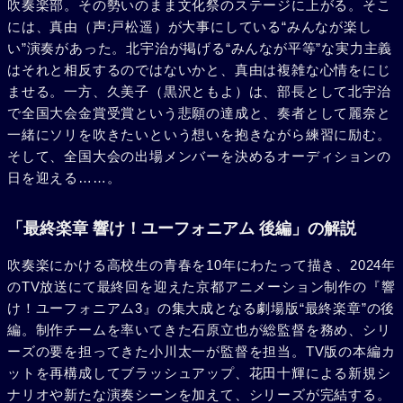
吹奏楽部。その勢いのまま文化祭のステージに上がる。そこ
には、真由（声:戸松遥）が大事にしている“みんなが楽し
い”演奏があった。北宇治が掲げる“みんなが平等”な実力主義
はそれと相反するのではないかと、真由は複雑な心情をにじ
ませる。一方、久美子（黒沢ともよ）は、部長として北宇治
で全国大会金賞受賞という悲願の達成と、奏者として麗奈と
一緒にソリを吹きたいという想いを抱きながら練習に励む。
そして、全国大会の出場メンバーを決めるオーディションの
日を迎える……。
「最終楽章 響け！ユーフォニアム 後編」の解説
吹奏楽にかける高校生の青春を10年にわたって描き、2024年
のTV放送にて最終回を迎えた京都アニメーション制作の『響
け！ユーフォニアム3』の集大成となる劇場版“最終楽章”の後
編。制作チームを率いてきた石原立也が総監督を務め、シリ
ーズの要を担ってきた小川太一が監督を担当。TV版の本編カ
ットを再構成してブラッシュアップ、花田十輝による新規シ
ナリオや新たな演奏シーンを加えて、シリーズが完結する。