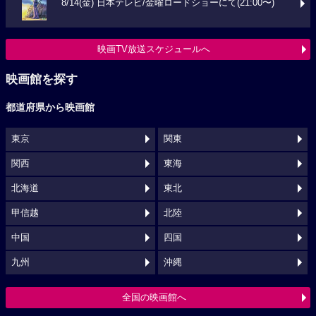
8/14(金) 日本テレビ/金曜ロードショーにて(21:00〜)
映画TV放送スケジュールへ
映画館を探す
都道府県から映画館
東京
関東
関西
東海
北海道
東北
甲信越
北陸
中国
四国
九州
沖縄
全国の映画館へ