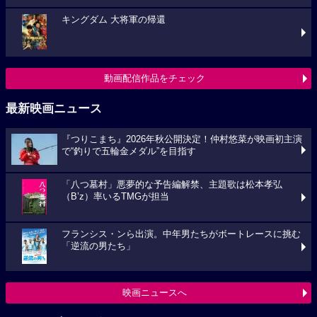
キングダム 大将軍の帰還
動画配信作品をチェック
最新映画ニュース
『つりこまち』2026年秋公開決定！仲村悠菜が映画初主演
で“釣りで五輪金メダル”を目指す
「八つ墓村」悪夢的な予告編解禁、主題歌は松本孝弘
（B’z）率いるTMGが担当
フランシス・ンら出演。中年男たちがボートレースに挑む
「逆流の男たち」
映画ニュースへ