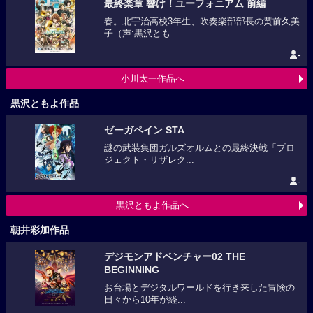
最終楽章 響け！ユーフォニアム 前編
春。北宇治高校3年生、吹奏楽部部長の黄前久美
子（声:黒沢とも...
-
小川太一作品へ
黒沢ともよ作品
ゼーガペイン STA
謎の武装集団ガルズオルムとの最終決戦「プロ
ジェクト・リザレク...
-
黒沢ともよ作品へ
朝井彩加作品
デジモンアドベンチャー02 THE
BEGINNING
お台場とデジタルワールドを行き来した冒険の
日々から10年が経...