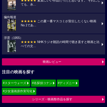
★★★★★
素直にいい作品だったと思います。 それにし
ても、永...
偏向報道
★★★★★
この夏一番マスコミが宣伝したくない映画
No.1であ...
浮雲（1955）
★★★★★
NHKラジオ朗読の時間で聴き直すと映画と比
べての文...
映画レビュー
注目の映画を探す
#スターウォーズ
#名探偵コナン
#ディズニー
#少女漫画原作実写化
シリーズ・映画祭作品を探す