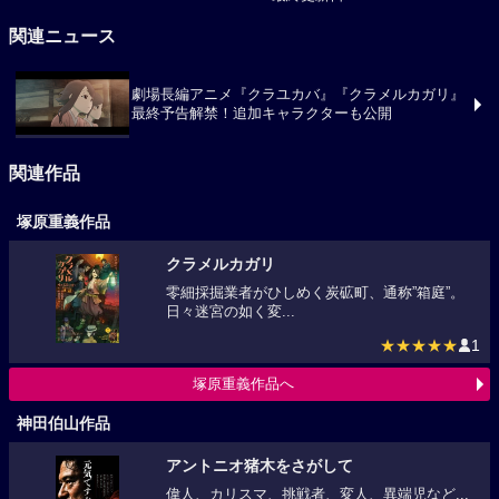
関連ニュース
劇場長編アニメ『クラユカバ』『クラメルカガリ』
最終予告解禁！追加キャラクターも公開
関連作品
塚原重義作品
クラメルカガリ
零細採掘業者がひしめく炭砿町、通称”箱庭”。
日々迷宮の如く変...
★★★★★
1
塚原重義作品へ
神田伯山作品
アントニオ猪木をさがして
偉人、カリスマ、挑戦者、変人、異端児など...