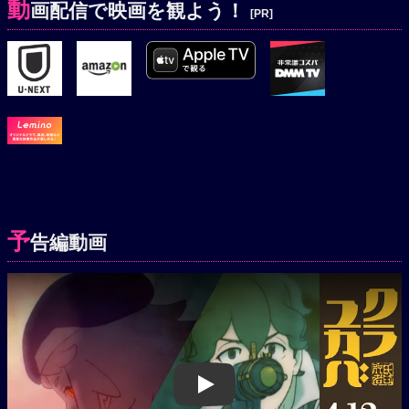
動
画配信で映画を観よう！
[PR]
予
告編動画
Play