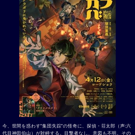
今、世間を惑わす”集団失踪”の怪奇に、探偵・荘太郎（声:六
代目神田伯山）が対峙する。目撃者なし、意図も不明。その