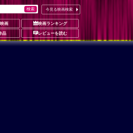
今見る映画検索
の映画
映画ランキング
作品
レビューを読む