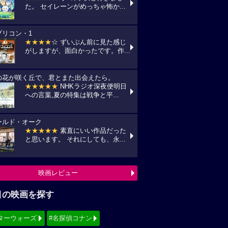
た。 セイレーンがめっちゃ怖か...
プリコン・1
★★★★
☆ ずいぶん前に見た感じ
がしますが、面白かったです。作...
の花が咲く丘で、君とまた出会えたら。
★★★★★
NHKラジオ深夜便明日
への言葉,夏の特集は戦争と平...
ールド・オーク
★★★★★
素直にいい作品だった
と思います。 それにしても、永...
映画レビュー
目の映画を探す
ターウォーズ
#名探偵コナン