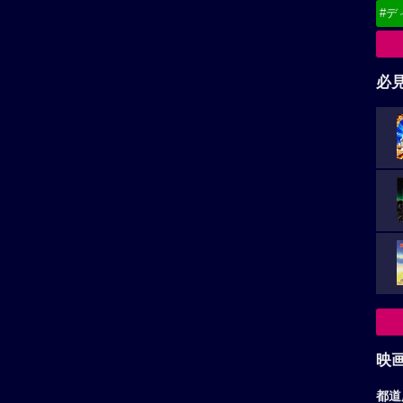
#デ
必
映
都道