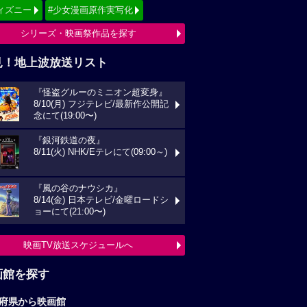
ィズニー
#少女漫画原作実写化
シリーズ・映画祭作品を探す
見！地上波放送リスト
『怪盗グルーのミニオン超変身』
8/10(月) フジテレビ/最新作公開記
念にて(19:00〜)
『銀河鉄道の夜』
8/11(火) NHK/Eテレにて(09:00～)
『風の谷のナウシカ』
8/14(金) 日本テレビ/金曜ロードシ
ョーにて(21:00〜)
映画TV放送スケジュールへ
画館を探す
府県から映画館