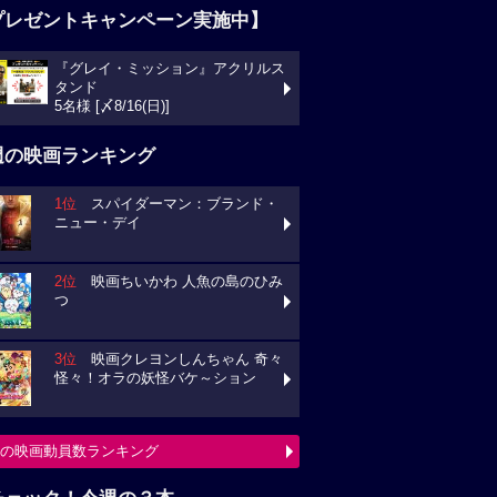
プレゼントキャンペーン実施中】
『グレイ・ミッション』アクリルス
タンド
5名様 [〆8/16(日)]
週の映画ランキング
1位
スパイダーマン：ブランド・
ニュー・デイ
2位
映画ちいかわ 人魚の島のひみ
つ
3位
映画クレヨンしんちゃん 奇々
怪々！オラの妖怪バケ～ション
の映画動員数ランキング