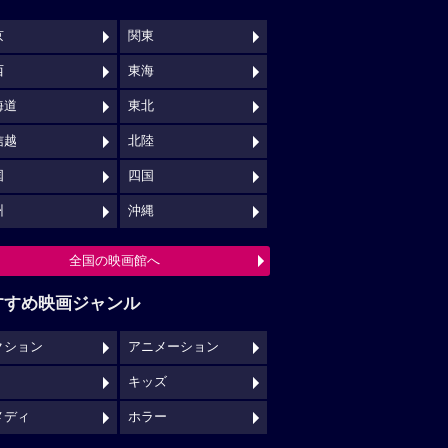
京
関東
西
東海
海道
東北
信越
北陸
国
四国
州
沖縄
全国の映画館へ
すすめ映画ジャンル
クション
アニメーション
キッズ
メディ
ホラー