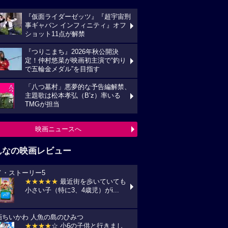
『仮面ライダーゼッツ』『超宇宙刑
事ギャバン インフィニティ』オフ
ショット11点が解禁
『つりこまち』2026年秋公開決
定！仲村悠菜が映画初主演で“釣り
で五輪金メダル”を目指す
「八つ墓村」悪夢的な予告編解禁、
主題歌は松本孝弘（B’z）率いる
TMGが担当
映画ニュースへ
んなの映画レビュー
イ・ストーリー5
★★★★★
最近街を歩いていても
小さい子（特に3、4歳児）がi...
画ちいかわ 人魚の島のひみつ
★★★★
☆ 小6の子供と行きまし