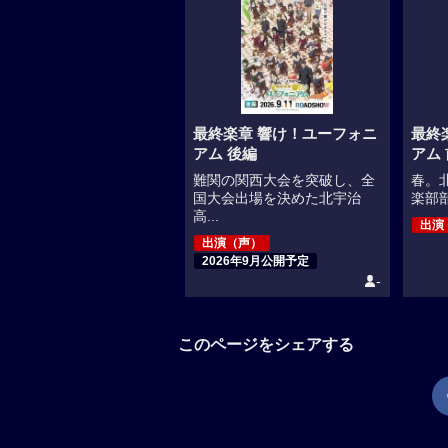
最終楽章 響け！ユーフォニ
最終
アム 後編
アム
難関の関西大会を突破し、全
春。
国大会出場を決めた北宇治
楽部部
高...
出演
出演（声）
2026年9月公開予定
-
このページをシェアする