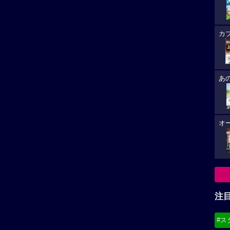
カ
あ
オ
注
#ス