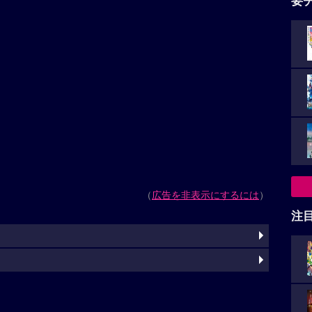
要
（
広告を非表示にするには
）
注