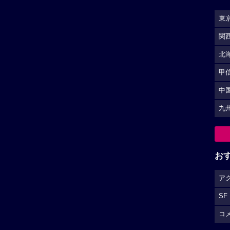
東
関
北
甲
中
九
お
ア
SF
コ