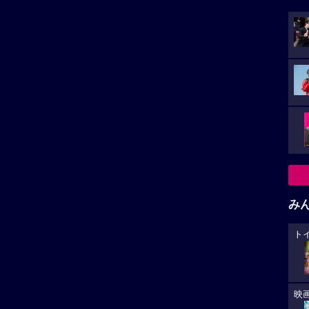
み
ト
映