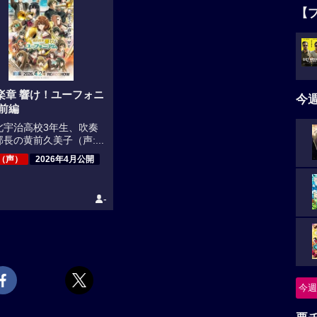
【
楽章 響け！ユーフォニ
今
 前編
北宇治高校3年生、吹奏
長の黄前久美子（声:...
（声）
2026年4月公開
-
今週