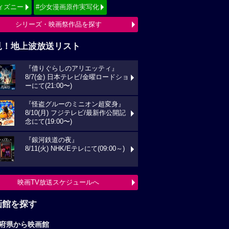
ィズニー
#少女漫画原作実写化
シリーズ・映画祭作品を探す
見！地上波放送リスト
『借りぐらしのアリエッティ』
8/7(金) 日本テレビ/金曜ロードショ
ーにて(21:00〜)
『怪盗グルーのミニオン超変身』
8/10(月) フジテレビ/最新作公開記
念にて(19:00〜)
『銀河鉄道の夜』
8/11(火) NHK/Eテレにて(09:00～)
映画TV放送スケジュールへ
画館を探す
府県から映画館