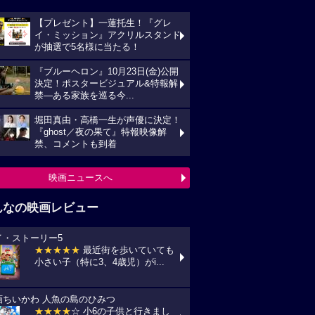
【プレゼント】一蓮托生！『グレ
イ・ミッション』アクリルスタンド
が抽選で5名様に当たる！
『ブルーヘロン』10月23日(金)公開
決定！ポスタービジュアル&特報解
禁―ある家族を巡る今...
堀田真由・高橋一生が声優に決定！
『ghost／夜の果て』特報映像解
禁、コメントも到着
映画ニュースへ
んなの映画レビュー
イ・ストーリー5
★★★★★
最近街を歩いていても
小さい子（特に3、4歳児）がi...
画ちいかわ 人魚の島のひみつ
★★★★
☆ 小6の子供と行きまし