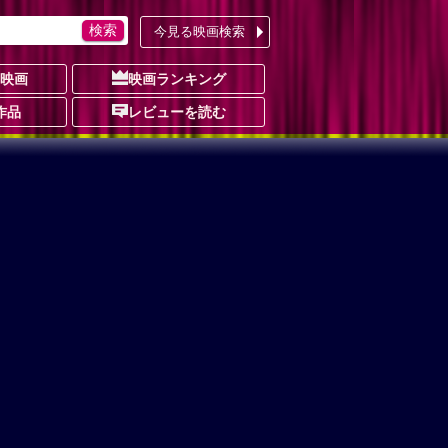
今見る映画検索
の映画
映画ランキング
作品
レビューを読む