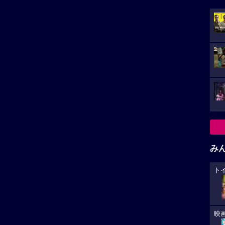
み
ト
映