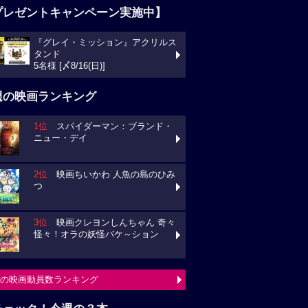
プレゼントキャンペーン実施中】
『グレイ・ミッション』アクリルス
タンド
5名様 [〆8/16(日)]
週の映画ランキング
1位
スパイダーマン：ブランド・
ニュー・デイ
2位
映画ちいかわ 人魚の島のひみ
つ
3位
映画クレヨンしんちゃん 奇々
怪々！オラの妖怪バケ～ション
の映画動員数ランキング