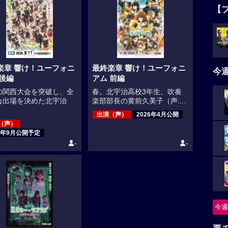
【
楽章 響け！ユーフォニ
最終楽章 響け！ユーフォニ
今
 後編
アム 前編
の関西大会を突破し、全
春。北宇治高校3年生、吹奏
会出場を決めた北宇治
楽部部長の黄前久美子（声:...
出演（声）
2026年4月公開
（声）
26年9月公開予定
-
-
今週