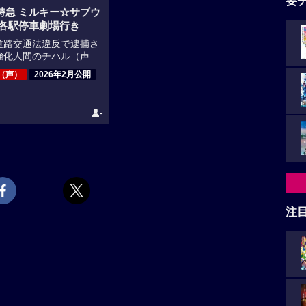
要
特急 ミルキー☆サブウ
 各駅停車劇場行き
道路交通法違反で逮捕さ
化人間のチハル（声:...
（声）
2026年2月公開
-
注