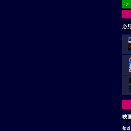
#デ
必
映
都道