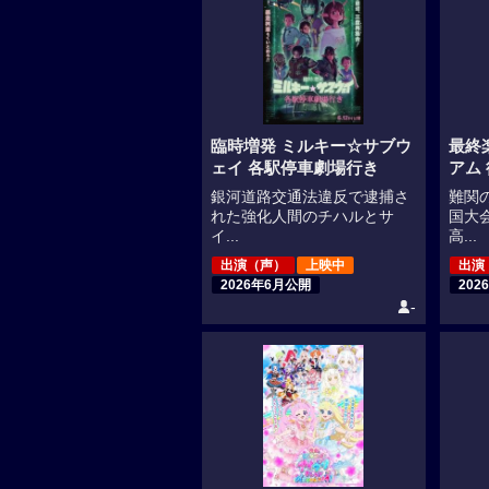
臨時増発 ミルキー☆サブウ
最終
ェイ 各駅停車劇場行き
アム
銀河道路交通法違反で逮捕さ
難関
れた強化人間のチハルとサ
国大
イ...
高...
出演（声）
上映中
出演
2026年6月公開
20
-