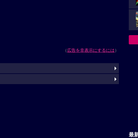
（
広告を非表示にするには
）
最