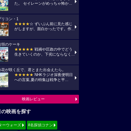
た。 セイレーンがめっちゃ怖か...
プリコン・1
★★★★
☆ ずいぶん前に見た感じ
がしますが、面白かったです。作...
統領のケーキ
★★★★★
戦禍や圧政の中でどう
生きていくのか、下劣にならなく...
の花が咲く丘で、君とまた出会えたら。
★★★★★
NHKラジオ深夜便明日
への言葉,夏の特集は戦争と平...
映画レビュー
目の映画を探す
ターウォーズ
#名探偵コナン