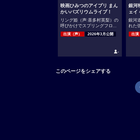
映画ひみつのアイプリ まん
銀河
かいバズリウムライブ！
ェイ
リング姫（声:喜多村英梨）の
銀河
呼びかけでスプリングフロ...
れた強
出演（声）
2026年3月公開
出演
-
このページをシェアする