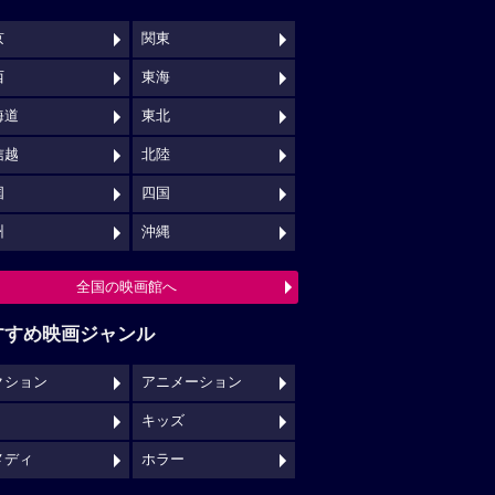
京
関東
西
東海
海道
東北
信越
北陸
国
四国
州
沖縄
全国の映画館へ
すすめ映画ジャンル
クション
アニメーション
キッズ
メディ
ホラー