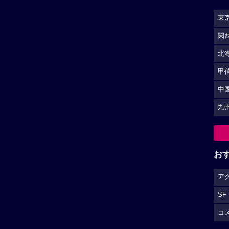
東
関
北
甲
中
九
お
ア
SF
コ