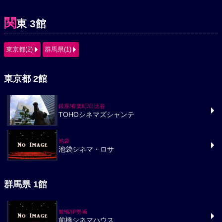
関
東 3館
東京都(2)
群馬県(1)
東京都 2館
銀座/有楽町/日比谷
TOHOシネマズシャンテ
池袋
池袋シネマ・ロサ
群馬県 1館
前橋/伊勢崎
前橋シネマハウス