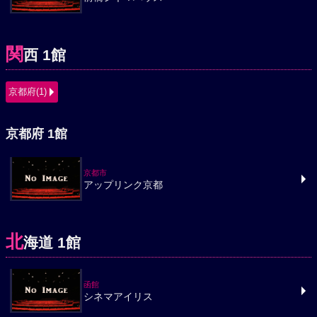
関
西 1館
京都府(1)
京都府 1館
京都市
アップリンク京都
北
海道 1館
函館
シネマアイリス