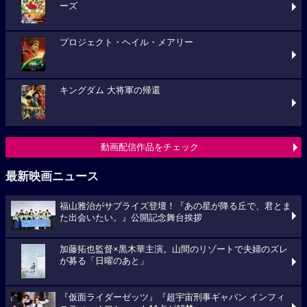
ーズ
プロジェクト・ヘイル・メアリー
キングダム 大将軍の帰還
動画配信作品をチェック
最新映画ニュース
福山雅治がサプライズ登壇！『あの星が降る丘で、君とま
た出会いたい。』公開記念舞台挨拶
加藤拓也監督×黒木華主演。山間のリゾートで夫婦のズレ
が募る「日曜のあと」
『仮面ライダーゼッツ』『超宇宙刑事ギャバン インフィ