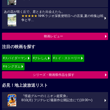
あの花が咲く丘で、君とまた出会えたら。
★★★★★
NHKラジオ深夜便明日への言葉,夏の特集は戦
争と平...
映画レビュー
注目の映画を探す
#スパイダーマン
#クレしん
#トイ・ストーリー
#キングダム
シリーズ・映画祭作品を探す
必見！地上波放送リスト
『怪盗グルーのミニオン超変身』
8/10(月) フジテレビ/最新作公開記念にて(19:00〜)