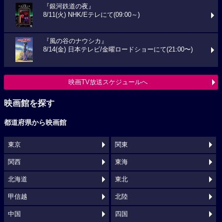
『銀河鉄道の夜』
8/11(火) NHK/Eテレにて(09:00～)
『風の谷のナウシカ』
8/14(金) 日本テレビ/金曜ロードショーにて(21:00〜)
映画TV放送スケジュールへ
映画館を探す
都道府県から映画館
東京
関東
関西
東海
北海道
東北
甲信越
北陸
中国
四国