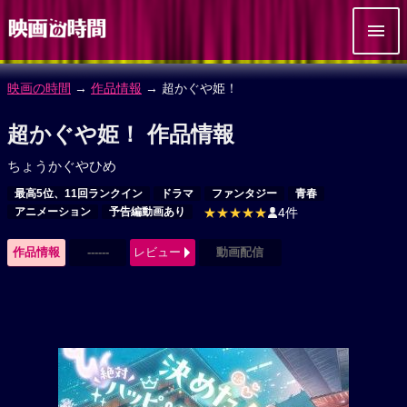
映画の時間
→
作品情報
→ 超かぐや姫！
超かぐや姫！ 作品情報
ちょうかぐやひめ
最高5位、11回ランクイン
ドラマ
ファンタジー
青春
アニメーション
予告編動画あり
★★★★★
4件
作品情報
------
レビュー
動画配信