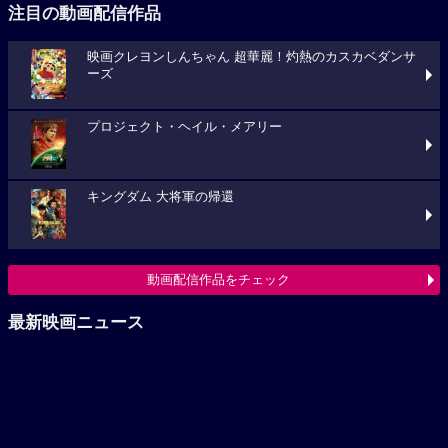
注目の動画配信作品
映画クレヨンしんちゃん 超華麗！灼熱のカスカベダンサ
ーズ
プロジェクト・ヘイル・メアリー
キングダム 大将軍の帰還
動画配信作品をチェック
最新映画ニュース
『つりこまち』2026年秋公開決定！仲村悠菜が映画初主演
で“釣りで五輪金メダル”を目指す
「八つ墓村」悪夢的な予告編解禁、主題歌は松本孝弘
（B’z）率いるTMGが担当