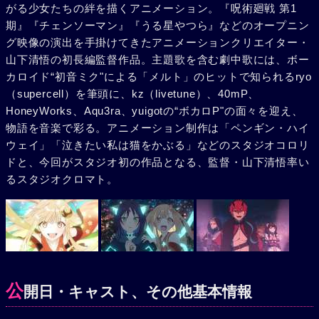
がる少女たちの絆を描くアニメーション。『呪術廻戦 第1
期』『チェンソーマン』『うる星やつら』などのオープニン
グ映像の演出を手掛けてきたアニメーションクリエイター・
山下清悟の初長編監督作品。主題歌を含む劇中歌には、ボー
カロイド“初音ミク"による「メルト」のヒットで知られるryo
（supercell）を筆頭に、kz（livetune）、40mP、
HoneyWorks、Aqu3ra、yuigotの“ボカロP"の面々を迎え、
物語を音楽で彩る。アニメーション制作は「ペンギン・ハイ
ウェイ」「泣きたい私は猫をかぶる」などのスタジオコロリ
ドと、今回がスタジオ初の作品となる、監督・山下清悟率い
るスタジオクロマト。
公
開日・キャスト、その他基本情報