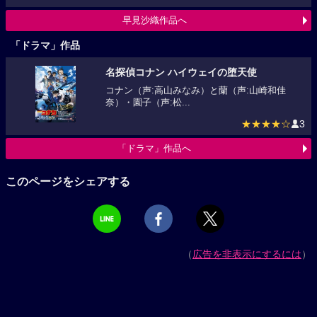
早見沙織作品へ
「ドラマ」作品
名探偵コナン ハイウェイの堕天使
コナン（声:高山みなみ）と蘭（声:山崎和佳
奈）・園子（声:松...
★★★★☆
3
「ドラマ」作品へ
このページをシェアする
（
広告を非表示にするには
）