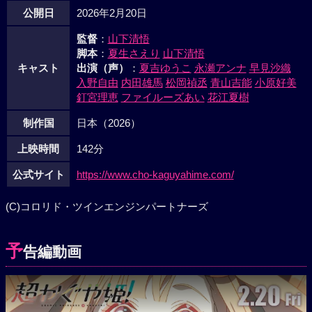
公開日
2026年2月20日
監督
：
山下清悟
脚本
：
夏生さえり
山下清悟
キャスト
出演（声）
：
夏吉ゆうこ
永瀬アンナ
早見沙織
入野自由
内田雄馬
松岡禎丞
青山吉能
小原好美
釘宮理恵
ファイルーズあい
花江夏樹
制作国
日本（2026）
上映時間
142分
公式サイト
https://www.cho-kaguyahime.com/
(C)コロリド・ツインエンジンパートナーズ
予
告編動画