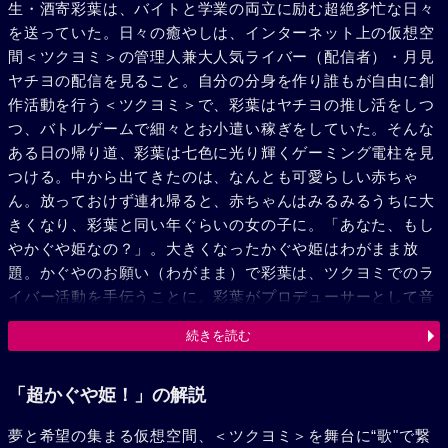
生・酒寄彩葉は、バイトと学業の両立に励む超絶多忙な日々
を送っていた。日々の癒やしは、インターネット上の仮想空
間＜ツクヨミ＞の管理人兼大人気ライバー（配信者）・月見
ヤチヨの配信を見ること。自分の分身を作り誰もが自由に創
作活動を行う＜ツクヨミ＞で、彩葉はヤチヨの推し活をしつ
つ、バトルゲームで細々とお小遣い稼ぎをしていた。そんな
ある日の帰り道、彩葉は七色に光り輝くゲーミング電柱を見
つける。中から出てきたのは、なんとも可愛らしい赤ちゃ
ん。放っておけず連れ帰ると、赤ちゃんはみるみるうちに大
きくなり、彩葉と同い年ぐらいの女の子に。「あなた、もし
やかぐや姫なの？」。大きくなったかぐや姫はわがまま放
題。かぐやのお願い（わがまま）で彩葉は、ツクヨミでのラ
イバー活動を手伝うことに。彩葉がプロデューサーとして音
楽を作り、かぐやがライバーとして歌うことで、二人は少し
続きを読む
ずつ打ち解けていく。かぐやを月へと連れ戻す不吉な影が、
すぐそこまで迫っているとも知らずに……。
「超かぐや姫！」の解説
夢と希望の集まる仮想空間、＜ツクヨミ＞を舞台に“歌"で繋