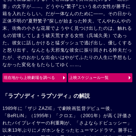
妻」の文字が……。どうやら“繁子”という名の女性が勝手に
籍を入れたらしい。だが一体なんのために――。その日から
正体不明の“夏野繁子”探しが始まった幹夫。てんやわんやの
末、街角の小さな花屋でようやく見つけ出したのは、触れる
もの皆壊してしまう破天荒すぎる女性（呉城久美）であっ
た。彼女に話しかけると猛ダッシュで逃げ出し、優しくする
と怒り出す。なんとも天邪鬼な彼女に振り回される幹夫だっ
たが、そのおかしな出会いはやがてふたりの人生に予想もし
なかった変化をもたらしてゆく……。
現在地から上映劇場を調べる
上映スケジュール一覧
「ラプソディ・ラプソディ」の解説
1989年に「ザジ ZAZIE」で劇映画監督デビュー後、
「BeRLiN」（1995年）「クロエ」（2001年）が高く評価さ
れたバイプレイヤーの利重剛が、「さよならドビュッシー」
以来13年ぶりにメガホンをとったヒューマンドラマ。勝手に