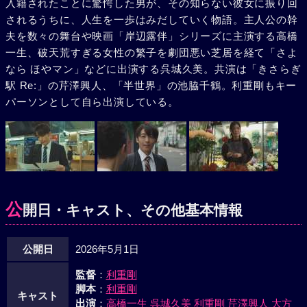
入籍されたことに驚愕した男が、その知らない彼女に振り回
されるうちに、人生を一歩はみだしていく物語。主人公の幹
夫を数々の舞台や映画「岸辺露伴」シリーズに主演する高橋
一生、破天荒すぎる女性の繁子を劇団悪い芝居を経て「さよ
なら ほやマン」などに出演する呉城久美。共演は「きさらぎ
駅 Re:」の芹澤興人、「半世界」の池脇千鶴。利重剛もキー
パーソンとして自ら出演している。
公
開日・キャスト、その他基本情報
公開日
2026年5月1日
監督
：
利重剛
脚本
：
利重剛
キャスト
出演
：
高橋一生
呉城久美
利重剛
芹澤興人
大方