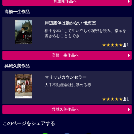
利重剛作品へ
高橋一生作品
岸辺露伴は動かない 懺悔室
相手を本にして生い立ちや秘密を読み、指示を
書き込むこともでき...
★★★★★
1
高橋一生作品へ
呉城久美作品
マリッジカウンセラー
大手不動産会社に勤める赤...
★★★★★
1
呉城久美作品へ
このページをシェアする