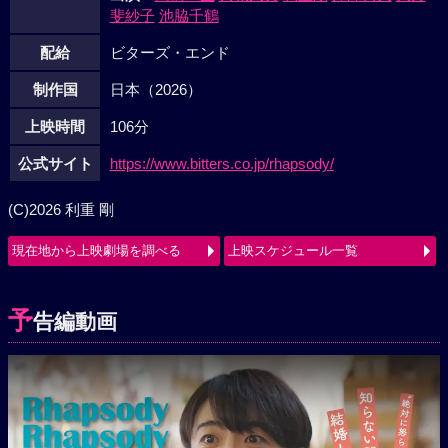
斐紗子
池脇千鶴
配給
ビターズ・エンド
制作国
日本（2026）
上映時間
106分
公式サイト
https://www.bitters.co.jp/rhapsody/
(C)2026 利重 剛
現在地から上映劇場を調べる
上映スケジュール一覧
予
告編動画